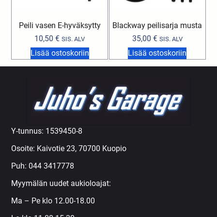
Peili vasen E-hyväksytty
Blackway peilisarja musta
10,50
€
35,00
€
SIS. ALV
SIS. ALV
Lisää ostoskoriin
Lisää ostoskoriin
Y-tunnus: 1539450-8
Osoite: Kaivotie 23, 70700 Kuopio
Puh:
044 3417778
Myymälän uudet aukioloajat:
Ma – Pe klo 12.00-18.00