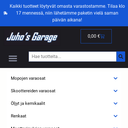
Kaikki tuotteet löytyvät omasta varastostamme. Tilaa klo
17 mennessä, niin lähetämme paketin vielä saman
päivän aikana!
0,00
€
Mopojen varaosat
Skoottereiden varaosat
Öljyt ja kemikaalit
Renkaat