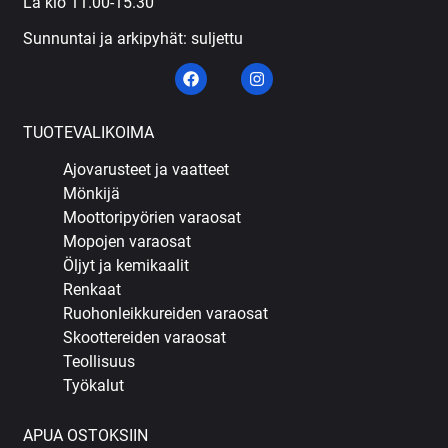
La klo 11.00-15.30
Sunnuntai ja arkipyhät: suljettu
TUOTEVALIKOIMA
Ajovarusteet ja vaatteet
Mönkijä
Moottoripyörien varaosat
Mopojen varaosat
Öljyt ja kemikaalit
Renkaat
Ruohonleikkureiden varaosat
Skoottereiden varaosat
Teollisuus
Työkalut
APUA OSTOKSIIN