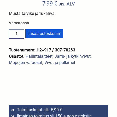
7,99
€
sis. ALV
Musta tarvike jarrukahva.
Varastossa
Lisää ostoskoriin
Tuotenumero: H2=917 / 307-70233
Osastot:
Hallintalaitteet
,
Jarru- ja kytkinvivut
,
Mopojen varaosat
,
Vivut ja polkimet
Toimituskulut alk. 5,90 €
Ilmainen toimitus yli 150 euron ostoksiin