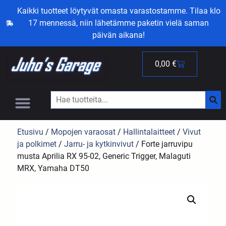
Kaikki tuotteet löytyvät omasta varastostamme. Tilaa klo
17 mennessä, niin lähetämme paketin vielä saman
päivän aikana!
0,00
€
Etusivu
/
Mopojen varaosat
/
Hallintalaitteet
/
Vivut
ja polkimet
/
Jarru- ja kytkinvivut
/ Forte jarruvipu
musta Aprilia RX 95-02, Generic Trigger, Malaguti
MRX, Yamaha DT50