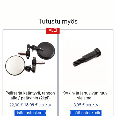
Tutustu myös
ALE!
Peilisarja kääntyvä, tangon
Kytkin- ja jarruvivun ruuvi,
alle / päätyihin (2kpl)
yleismalli
22,90
€
18,99
€
3,95
€
SIS. ALV
SIS. ALV
Lisää ostoskoriin
Lisää ostoskoriin