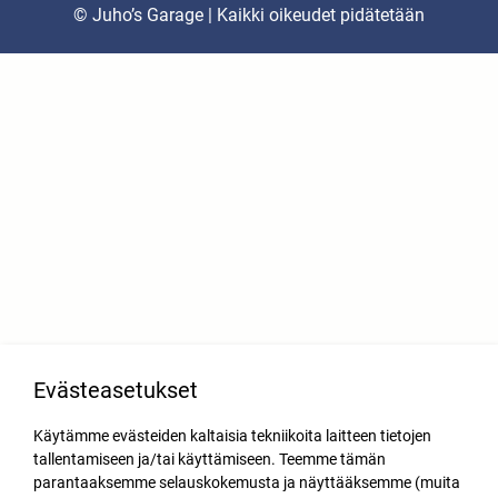
© Juho’s Garage | Kaikki oikeudet pidätetään
Evästeasetukset
Käytämme evästeiden kaltaisia tekniikoita laitteen tietojen
tallentamiseen ja/tai käyttämiseen. Teemme tämän
parantaaksemme selauskokemusta ja näyttääksemme (muita