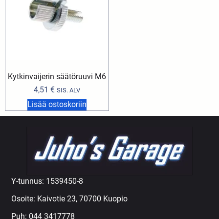
Kytkinvaijerin säätöruuvi M6
4,51
€
SIS. ALV
Lisää ostoskoriin
Y-tunnus: 1539450-8
Osoite: Kaivotie 23, 70700 Kuopio
Puh:
044 3417778