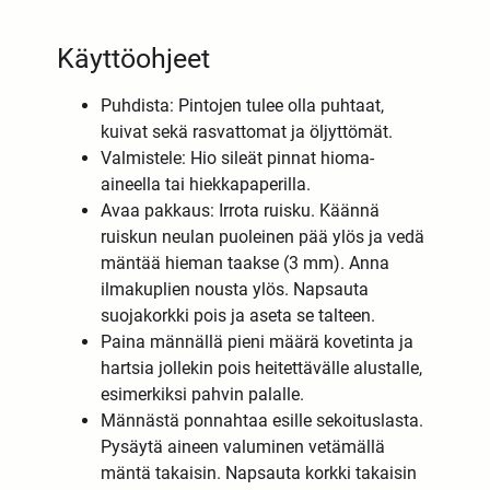
Käyttöohjeet
Puhdista: Pintojen tulee olla puhtaat,
kuivat sekä rasvattomat ja öljyttömät.
Valmistele: Hio sileät pinnat hioma-
aineella tai hiekkapaperilla.
Avaa pakkaus: Irrota ruisku. Käännä
ruiskun neulan puoleinen pää ylös ja vedä
mäntää hieman taakse (3 mm). Anna
ilmakuplien nousta ylös. Napsauta
suojakorkki pois ja aseta se talteen.
Paina männällä pieni määrä kovetinta ja
hartsia jollekin pois heitettävälle alustalle,
esimerkiksi pahvin palalle.
Männästä ponnahtaa esille sekoituslasta.
Pysäytä aineen valuminen vetämällä
mäntä takaisin. Napsauta korkki takaisin