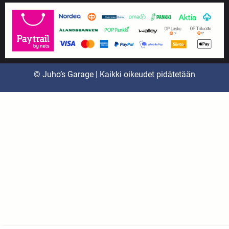
© Juho’s Garage | Kaikki oikeudet pidätetään