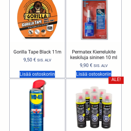
Gorilla Tape Black 11m
Permatex Kierrelukite
keskiluja sininen 10 ml
9,50
€
SIS. ALV
9,90
€
SIS. ALV
Lisää ostoskoriin
Lisää ostoskoriin
ALE!