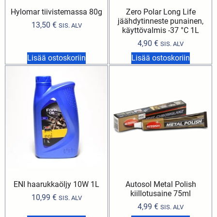
Hylomar tiivistemassa 80g
Zero Polar Long Life
jäähdytinneste punainen,
13,50
€
SIS. ALV
käyttövalmis -37 °C 1L
4,90
€
SIS. ALV
Lisää ostoskoriin
Lisää ostoskoriin
ENI haarukkaöljy 10W 1L
Autosol Metal Polish
kiillotusaine 75ml
10,99
€
SIS. ALV
4,99
€
SIS. ALV