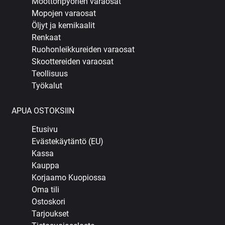
Moottoripyörien varaosat
Mopojen varaosat
Öljyt ja kemikaalit
Renkaat
Ruohonleikkureiden varaosat
Skoottereiden varaosat
Teollisuus
Työkalut
APUA OSTOKSIIN
Etusivu
Evästekäytäntö (EU)
Kassa
Kauppa
Korjaamo Kuopiossa
Oma tili
Ostoskori
Tarjoukset