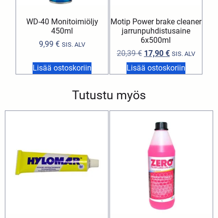
WD-40 Monitoimiöljy
Motip Power brake cleaner
450ml
jarrunpuhdistusaine
6x500ml
9,99
€
SIS. ALV
20,39
€
17,90
€
SIS. ALV
Lisää ostoskoriin
Lisää ostoskoriin
Tutustu myös