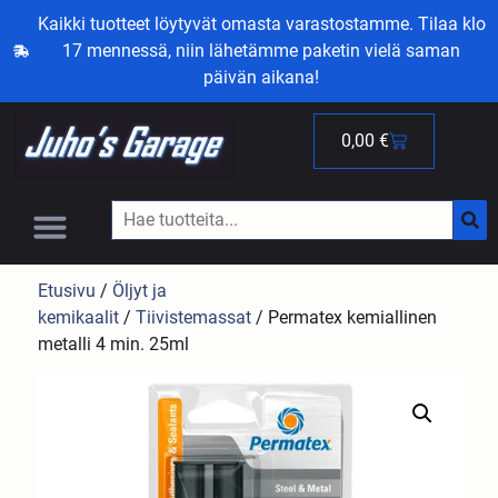
Kaikki tuotteet löytyvät omasta varastostamme. Tilaa klo
17 mennessä, niin lähetämme paketin vielä saman
päivän aikana!
0,00
€
Etusivu
/
Öljyt ja
kemikaalit
/
Tiivistemassat
/ Permatex kemiallinen
metalli 4 min. 25ml