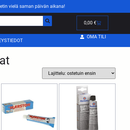
etin vielä saman päivän aikana!
0,00
€
OMA TILI
EYSTIEDOT
at