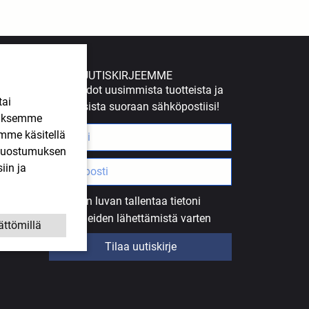
TILAA UUTISKIRJEEMME
Saat tiedot uusimmista tuotteista ja
tai
tarjouksista suoraan sähköpostiisi!
ääksemme
imme käsitellä
. Suostumuksen
iin ja
Annan luvan tallentaa tietoni
uutiskirjeiden lähettämistä varten
ättömillä
Tilaa uutiskirje