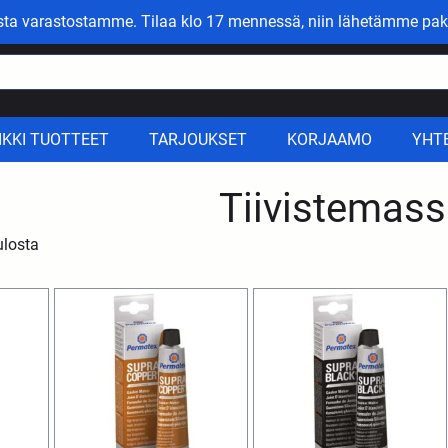
asta varastostamme. Tilaa klo 17 mennessä, niin lähetämme pak
IKKI TUOTTEET
TARJOUKSET
KORJAAMO
YHT
Tiivistemass
ulosta