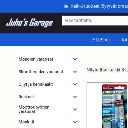
Kaikki tuotteet löytyvät om
ETUSIVU
KA
Mopojen varaosat
Näytetään kaikki 8 t
Skoottereiden varaosat
Öljyt ja kemikaalit
Renkaat
Moottoripyörien
varaosat
Mönkijä