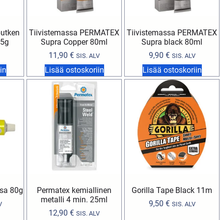
putken
Tiivistemassa PERMATEX
Tiivistemassa PERMATEX
85g
Supra Copper 80ml
Supra black 80ml
11,90
€
9,90
€
SIS. ALV
SIS. ALV
in
Lisää ostoskoriin
Lisää ostoskoriin
ssa 80g
Permatex kemiallinen
Gorilla Tape Black 11m
metalli 4 min. 25ml
9,50
€
V
SIS. ALV
12,90
€
SIS. ALV