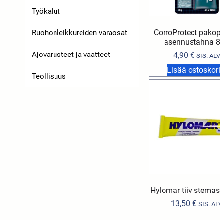
Työkalut
CorroProtect pako
Ruohonleikkureiden varaosat
asennustahna 
Ajovarusteet ja vaatteet
4,90
€
SIS. ALV
Lisää ostoskori
Teollisuus
Hylomar tiivistema
13,50
€
SIS. AL