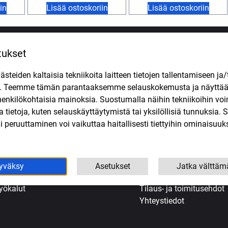
in
Lisää ostoskoriin
Lisää ostoskoriin
tukset
VALIKOIMA
APUA OSTOKSIIN
teiden kaltaisia tekniikoita laitteen tietojen tallentamiseen ja/
jovarusteet ja vaatteet
Etusivu
n. Teemme tämän parantaaksemme selauskokemusta ja näytt
önkijä
Evästekäytäntö (EU)
henkilökohtaisia mainoksia. Suostumalla näihin tekniikoihin vo
oottoripyörien varaosat
Kassa
lla tietoja, kuten selauskäyttäytymistä tai yksilöllisiä tunnuksia
opojen varaosat
Kauppa
 peruuttaminen voi vaikuttaa haitallisesti tiettyihin ominaisuuks
ljyt ja kemikaalit
Korjaamo Kuopiossa
enkaat
Oma tili
uohonleikkureiden varaosat
Ostoskori
koottereiden varaosat
Tarjoukset
yväksy
Asetukset
Jatka välttäm
eollisuus
Tietosuojaseloste
yökalut
Tilaus- ja toimitusehdot
Yhteystiedot