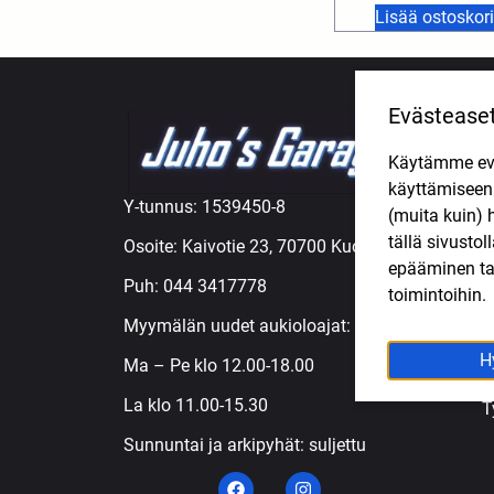
Lisää ostoskori
Evästease
TUOTE
Käytämme eväs
A
käyttämisee
M
Y-tunnus: 1539450-8
(muita kuin) 
M
tällä sivusto
Osoite: Kaivotie 23, 70700 Kuopio
M
epääminen tai
Ö
Puh:
044 3417778
toimintoihin.
R
Myymälän uudet aukioloajat:
R
S
H
Ma – Pe klo 12.00-18.00
T
La klo 11.00-15.30
T
Sunnuntai ja arkipyhät: suljettu