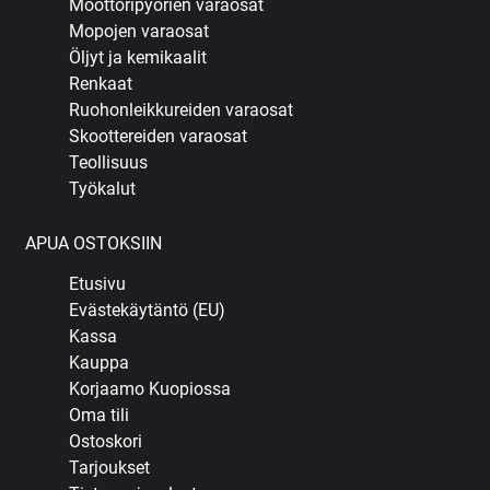
Moottoripyörien varaosat
Mopojen varaosat
Öljyt ja kemikaalit
Renkaat
Ruohonleikkureiden varaosat
Skoottereiden varaosat
Teollisuus
Työkalut
APUA OSTOKSIIN
Etusivu
Evästekäytäntö (EU)
Kassa
Kauppa
Korjaamo Kuopiossa
Oma tili
Ostoskori
Tarjoukset