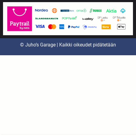
© Juho’s Garage | Kaikki oikeudet pidätetään