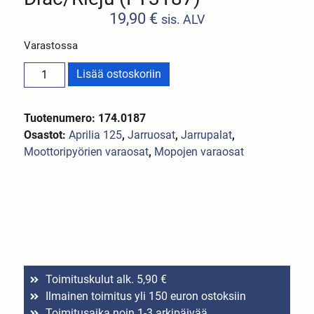
19,90
€
sis. ALV
Varastossa
Lisää ostoskoriin
Tuotenumero: 174.0187
Osastot:
Aprilia 125
,
Jarruosat
,
Jarrupalat
,
Moottoripyörien varaosat
,
Mopojen varaosat
Toimituskulut alk. 5,90 €
Ilmainen toimitus yli 150 euron ostoksiin
Toimitusaika noin 1-3 arkipäivää