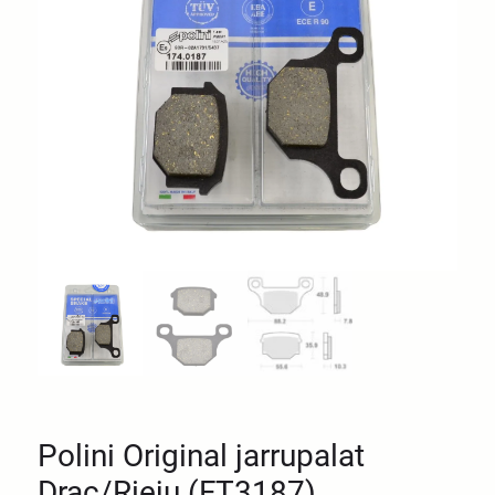
Polini Original jarrupalat
Drac/Rieju (FT3187)