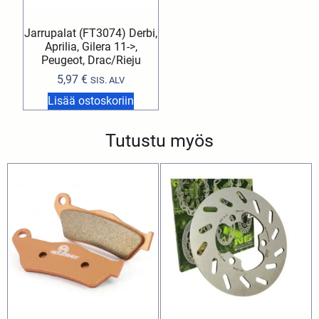
Jarrupalat (FT3074) Derbi,
Aprilia, Gilera 11->,
Peugeot, Drac/Rieju
5,97
€
SIS. ALV
Lisää ostoskoriin
Tutustu myös