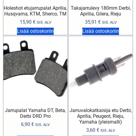
Holeshot etujarrupalat Aprilia,
Takajarrulevy 180mm Derbi,
Husqvarna, KTM, Sherco, TM
Aprilia, Gilera, Rieju
15,90
€
35,91
€
SIS. ALV
SIS. ALV
Lisää ostoskoriin
Lisää ostoskoriin
Jarrupalat Yamaha DT, Beta,
Jarruvalokatkaisija etu Derbi,
Derbi DRD Pro
Aprilia, Peugeot, Rieju,
Yamaha (yleismalli)
6,90
€
SIS. ALV
3,60
€
SIS. ALV