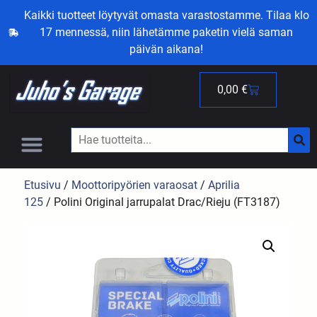
Kaikki tuotteet löytyvät omasta varastostamme. Tilaa klo
17 mennessä, niin lähetämme paketin vielä saman
päivän aikana!
0,00
€
Etusivu
/
Moottoripyörien varaosat
/
Aprilia
125
/ Polini Original jarrupalat Drac/Rieju (FT3187)