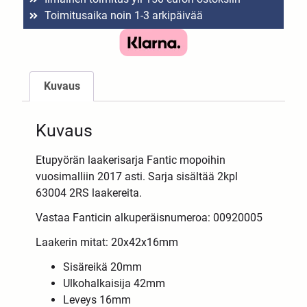
Toimitusaika noin 1-3 arkipäivää
Kuvaus
Kuvaus
Etupyörän laakerisarja Fantic mopoihin
vuosimalliin 2017 asti. Sarja sisältää 2kpl
63004 2RS laakereita.
Vastaa Fanticin alkuperäisnumeroa: 00920005
Laakerin mitat: 20x42x16mm
Sisäreikä 20mm
Ulkohalkaisija 42mm
Leveys 16mm