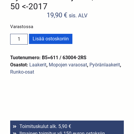
50 <-2017
19,90
€
sis. ALV
Varastossa
Lisää ostoskoriin
Tuotenumero: B5=611 / 63004-2RS
Osastot:
Laakerit
,
Mopojen varaosat
,
Pyöränlaakerit
,
Runko-osat
Toimituskulut alk. 5,90 €
Ilmainen toimitus yli 150 euron ostoksiin