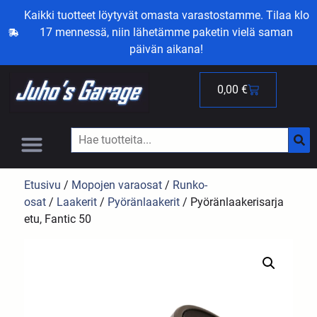
Kaikki tuotteet löytyvät omasta varastostamme. Tilaa klo
17 mennessä, niin lähetämme paketin vielä saman
päivän aikana!
0,00
€
Etusivu
/
Mopojen varaosat
/
Runko-
osat
/
Laakerit
/
Pyöränlaakerit
/ Pyöränlaakerisarja
etu, Fantic 50