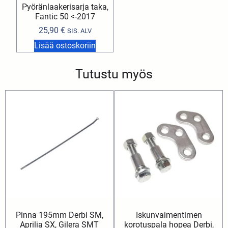
Pyöränlaakerisarja taka,
Fantic 50 <-2017
25,90
€
SIS. ALV
Lisää ostoskoriin
Tutustu myös
Pinna 195mm Derbi SM,
Iskunvaimentimen
Aprilia SX, Gilera SMT
korotuspala hopea Derbi,