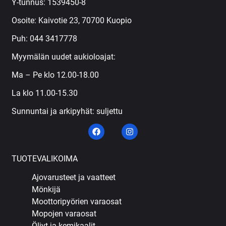
Y-tunnus: 1539450-8
Osoite: Kaivotie 23, 70700 Kuopio
Puh:
044 3417778
Myymälän uudet aukioloajat:
Ma – Pe klo 12.00-18.00
La klo 11.00-15.30
Sunnuntai ja arkipyhät: suljettu
TUOTEVALIKOIMA
Ajovarusteet ja vaatteet
Mönkijä
Moottoripyörien varaosat
Mopojen varaosat
Öljyt ja kemikaalit