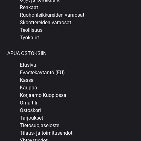
Renkaat
Ruohonleikkureiden varaosat
Skoottereiden varaosat
Teollisuus
Työkalut
APUA OSTOKSIIN
Etusivu
Evästekäytäntö (EU)
Kassa
Kauppa
Korjaamo Kuopiossa
Oma tili
Ostoskori
Tarjoukset
Tietosuojaseloste
Tilaus- ja toimitusehdot
Yhteystiedot