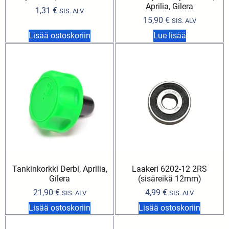
Aprilia, Gilera
1,31
€
SIS. ALV
15,90
€
SIS. ALV
Lisää ostoskoriin
Lue lisää
Tankinkorkki Derbi, Aprilia,
Laakeri 6202-12 2RS
Gilera
(sisäreikä 12mm)
21,90
€
4,99
€
SIS. ALV
SIS. ALV
Lisää ostoskoriin
Lisää ostoskoriin