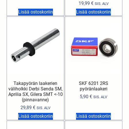
19,99
€
SIS. ALV
Lisää ostoskoriin
Lisää ostoskoriin
Takapyörän laakerien
SKF 6201 2RS
väliholkki Derbi Senda SM,
pyöränlaakeri
Aprilia SX, Gilera SMT <-10
5,90
€
SIS. ALV
(pinnavanne)
29,89
€
SIS. ALV
Lisää ostoskoriin
Lisää ostoskoriin