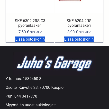
SKF 6302 2RS C3
SKF 6204 2RS
pyöränlaakeri
pyöränlaakeri
7,50
€
8,90
€
SIS. ALV
SIS. ALV
Lisää ostoskoriin
Lisää ostoskoriin
Y-tunnus: 1539450-8
Osoite: Kaivotie 23, 70700 Kuopio
Puh:
044 3417778
Myymälän uudet aukioloajat: