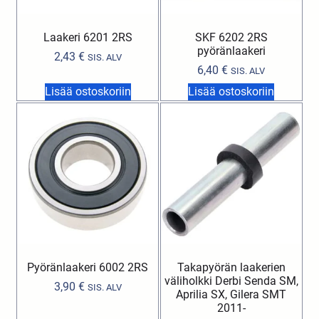
Laakeri 6201 2RS
SKF 6202 2RS
pyöränlaakeri
2,43
€
SIS. ALV
6,40
€
SIS. ALV
Lisää ostoskoriin
Lisää ostoskoriin
Pyöränlaakeri 6002 2RS
Takapyörän laakerien
väliholkki Derbi Senda SM,
3,90
€
SIS. ALV
Aprilia SX, Gilera SMT
2011-