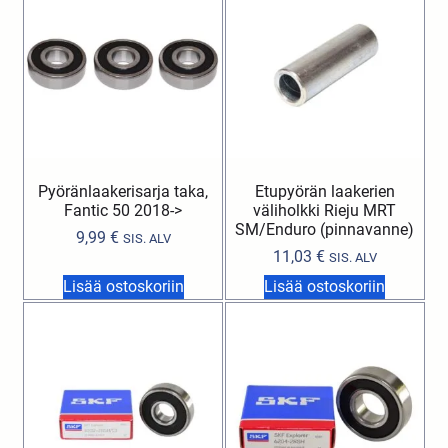
Pyöränlaakerisarja taka,
Etupyörän laakerien
Fantic 50 2018->
väliholkki Rieju MRT
SM/Enduro (pinnavanne)
9,99
€
SIS. ALV
11,03
€
SIS. ALV
Lisää ostoskoriin
Lisää ostoskoriin