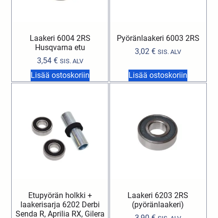
Laakeri 6004 2RS
Pyöränlaakeri 6003 2RS
Husqvarna etu
3,02
€
SIS. ALV
3,54
€
SIS. ALV
Lisää ostoskoriin
Lisää ostoskoriin
Etupyörän holkki +
Laakeri 6203 2RS
laakerisarja 6202 Derbi
(pyöränlaakeri)
Senda R, Aprilia RX, Gilera
3,90
€