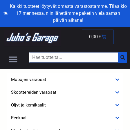
Kaikki tuotteet löytyvät omasta varastostamme. Tilaa klo
17 mennessä, niin lähetämme paketin vielä saman
päivän aikana!
0,00
€
Mopojen varaosat
Skoottereiden varaosat
Öljyt ja kemikaalit
Renkaat