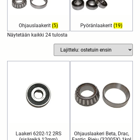
Ohjauslaakerit
(5)
Pyöränlaakerit
(19)
Näytetään kaikki 24 tulosta
Laakeri 6202-12 2RS
Ohjauslaakeri Beta, Drac,
(sisäreikä 12mm)
Fantic, Rieju (32005X) 1kpl