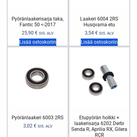
Pyöränlaakerisarja taka,
Laakeri 6004 2RS
Fantic 50 <-2017
Husqvarna etu
25,90
€
3,54
€
SIS. ALV
SIS. ALV
Lisää ostoskoriin
Lisää ostoskoriin
Pyöränlaakeri 6003 2RS
Etupyörän holkki +
laakerisarja 6202 Derbi
3,02
€
SIS. ALV
Senda R, Aprilia RX, Gilera
RCR