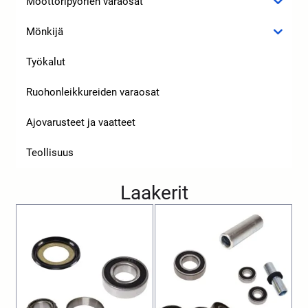
Moottoripyörien varaosat
Mönkijä
Työkalut
Ruohonleikkureiden varaosat
Ajovarusteet ja vaatteet
Teollisuus
Laakerit