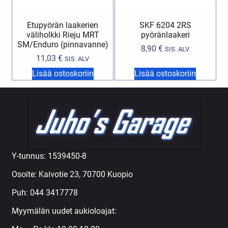
Etupyörän laakerien
SKF 6204 2RS
väliholkki Rieju MRT
pyöränlaakeri
SM/Enduro (pinnavanne)
8,90
€
SIS. ALV
11,03
€
SIS. ALV
Lisää ostoskoriin
Lisää ostoskoriin
Y-tunnus: 1539450-8
Osoite: Kaivotie 23, 70700 Kuopio
Puh:
044 3417778
Myymälän uudet aukioloajat: