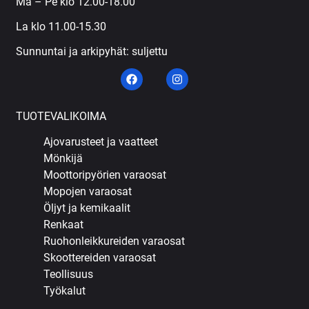
Ma – Pe klo 12.00-18.00
La klo 11.00-15.30
Sunnuntai ja arkipyhät: suljettu
TUOTEVALIKOIMA
Ajovarusteet ja vaatteet
Mönkijä
Moottoripyörien varaosat
Mopojen varaosat
Öljyt ja kemikaalit
Renkaat
Ruohonleikkureiden varaosat
Skoottereiden varaosat
Teollisuus
Työkalut