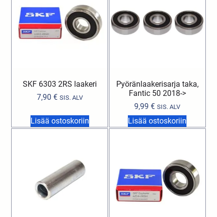
SKF 6303 2RS laakeri
Pyöränlaakerisarja taka,
Fantic 50 2018->
7,90
€
SIS. ALV
9,99
€
SIS. ALV
Lisää ostoskoriin
Lisää ostoskoriin