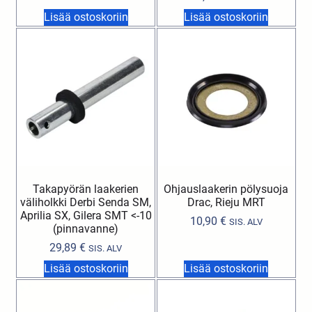
Lisää ostoskoriin
Lisää ostoskoriin
Takapyörän laakerien
Ohjauslaakerin pölysuoja
väliholkki Derbi Senda SM,
Drac, Rieju MRT
Aprilia SX, Gilera SMT <-10
10,90
€
SIS. ALV
(pinnavanne)
29,89
€
SIS. ALV
Lisää ostoskoriin
Lisää ostoskoriin