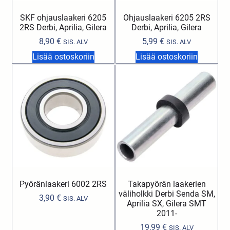
SKF ohjauslaakeri 6205
Ohjauslaakeri 6205 2RS
2RS Derbi, Aprilia, Gilera
Derbi, Aprilia, Gilera
8,90
€
5,99
€
SIS. ALV
SIS. ALV
Lisää ostoskoriin
Lisää ostoskoriin
Pyöränlaakeri 6002 2RS
Takapyörän laakerien
väliholkki Derbi Senda SM,
3,90
€
SIS. ALV
Aprilia SX, Gilera SMT
2011-
19,99
€
SIS. ALV