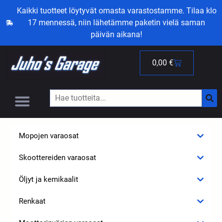
Kaikki tuotteet löytyvät omasta varastostamme. Tilaa klo
17 mennessä, niin lähetämme paketin vielä saman
päivän aikana!
0,00
€
Mopojen varaosat
Skoottereiden varaosat
Öljyt ja kemikaalit
Renkaat