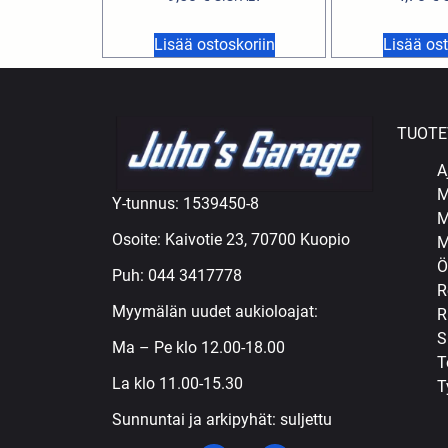
Lisää ostoskoriin
Lisää ost
TUOTE
A
M
Y-tunnus: 1539450-8
M
Osoite: Kaivotie 23, 70700 Kuopio
M
Ö
Puh:
044 3417778
R
Myymälän uudet aukioloajat:
R
S
Ma – Pe klo 12.00-18.00
T
La klo 11.00-15.30
T
Sunnuntai ja arkipyhät: suljettu