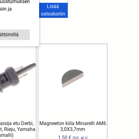
. Suostumuksen
22,90
€
SIS. ALV
Lisää
iin ja
isää ostoskoriin
ostoskoriin
ättömillä
isija etu Derbi,
Magneeton kiila Minarelli AM6
ot, Rieju, Yamaha
3,0X3,7mm
smalli)
1,50
€
SIS. ALV