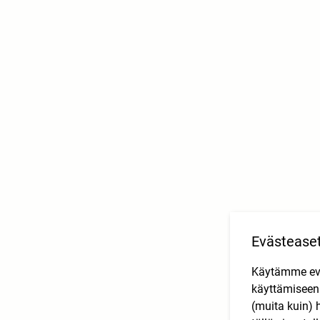
Evästease
Käytämme eväs
käyttämisee
(muita kuin) 