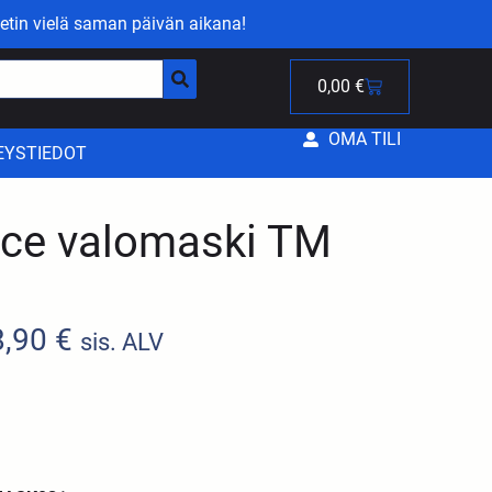
etin vielä saman päivän aikana!
0,00
€
OMA TILI
EYSTIEDOT
ace valomaski TM
8,90
€
sis. ALV