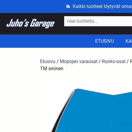
Kaikki tuotteet löytyvät om
ETUSIVU
KA
Etusivu
/
Mopojen varaosat
/
Runko-osat
/ 
TM sininen