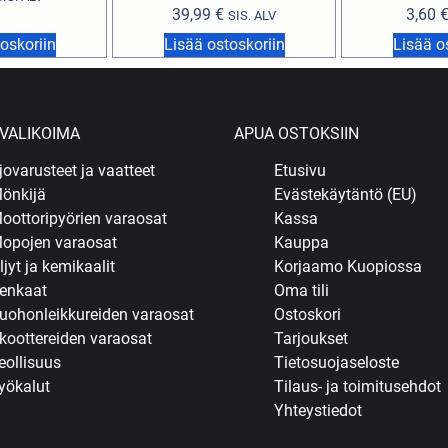
39,99
€
3,60
SIS. ALV
oskoriin
Lisää ostoskoriin
Lisää o
VALIKOIMA
APUA OSTOKSIIN
jovarusteet ja vaatteet
Etusivu
önkijä
Evästekäytäntö (EU)
oottoripyörien varaosat
Kassa
opojen varaosat
Kauppa
ljyt ja kemikaalit
Korjaamo Kuopiossa
enkaat
Oma tili
uohonleikkureiden varaosat
Ostoskori
koottereiden varaosat
Tarjoukset
eollisuus
Tietosuojaseloste
yökalut
Tilaus- ja toimitusehdot
Yhteystiedot