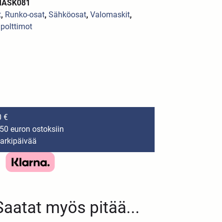
 MASK081
t
,
Runko-osat
,
Sähköosat
,
Valomaskit
,
a polttimot
0 €
150 euron ostoksiin
 arkipäivää
Saatat myös pitää...