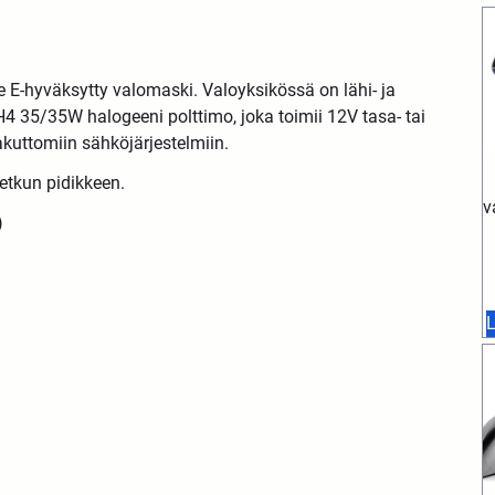
e E-hyväksytty valomaski. Valoyksikössä on lähi- ja
4 35/35W halogeeni polttimo, joka toimii 12V tasa- tai
 akuttomiin sähköjärjestelmiin.
letkun pidikkeen.
v
)
L