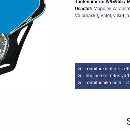
Tuotenumero: W9=955 /
Osastot:
Mopojen varaosa
Valomaskit
,
Valot, vilkut j
Toimituskulut alk. 5,9
Ilmainen toimitus yli 
Toimitusaika noin 1-3