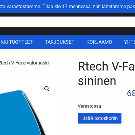
asta varastostamme. Tilaa klo 17 mennessä, niin lähetämme pak
IKKI TUOTTEET
TARJOUKSET
KORJAAMO
YHT
Rtech V-F
Rtech V-Face valomaski
sininen
6
Varastossa
Lisää ostoskoriin