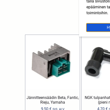
tällä sivusto
epääminen tai
toimintoihin.
H
Jännitteensäädin Beta, Fantic,
NGK tulpanhat
Rieju, Yamaha
(pieni 
9,50
€
4,70
€
SIS. ALV