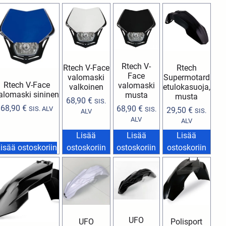
Rtech V-
Rtech V-Face
Rtech
Face
valomaski
Supermotard
Rtech V-Face
valomaski
valkoinen
etulokasuoja,
alomaski sininen
musta
musta
68,90
€
SIS.
68,90
€
68,90
€
SIS. ALV
SIS.
29,50
€
SIS.
ALV
ALV
ALV
Lisää
Lisää
Lisää
isää ostoskoriin
ostoskoriin
ostoskoriin
ostoskoriin
UFO
UFO
Polisport