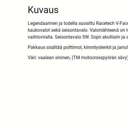
Kuvaus
Legendaarinen ja todella suosittu Racetech V-Fac
kaukovalot sekä seisontavalo. Valonlähteenä on H
vaihtoviralla. Seisontavalo 5W. Sopii akullisiin ja
Pakkaus sisältää polttimot, kiinnityslenkit ja jarru
Väri: vaalean sininen, (TM motocrosspyörän sävy