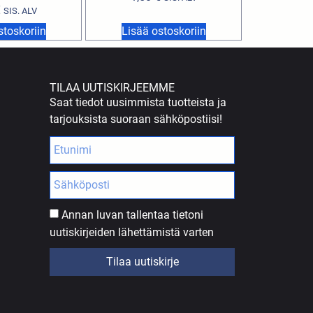
€
SIS. ALV
stoskoriin
Lisää ostoskoriin
TILAA UUTISKIRJEEMME
Saat tiedot uusimmista tuotteista ja
tarjouksista suoraan sähköpostiisi!
Annan luvan tallentaa tietoni
uutiskirjeiden lähettämistä varten
Tilaa uutiskirje