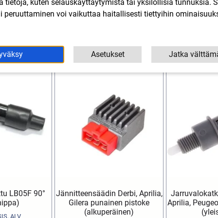
lla tietoja, kuten selauskäyttäytymistä tai yksilöllisiä tunnuksia
 peruuttaminen voi vaikuttaa haitallisesti tiettyihin ominaisuuks
L
Tutustu myös
yväksy
Asetukset
Jatka välttäm
tu LB05F 90°
Jännitteensäädin Derbi, Aprilia,
Jarruvalokatka
nippa)
Gilera punainen pistoke
Aprilia, Peuge
(alkuperäinen)
(ylei
SIS. ALV