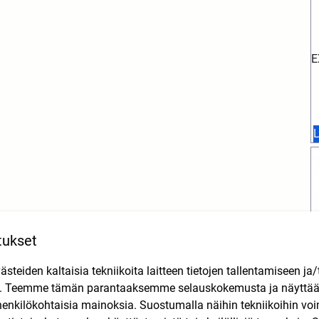
E
L
tukset
teiden kaltaisia tekniikoita laitteen tietojen tallentamiseen ja/
n. Teemme tämän parantaaksemme selauskokemusta ja näytt
henkilökohtaisia mainoksia. Suostumalla näihin tekniikoihin vo