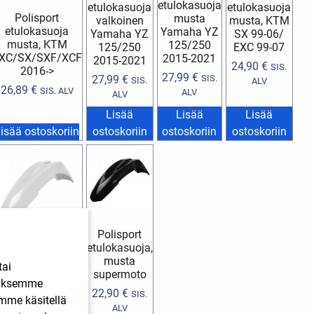
etulokasuoja
etulokasuoja
etulokasuoja
Polisport
musta
valkoinen
musta, KTM
etulokasuoja
Yamaha YZ
Yamaha YZ
SX 99-06/
musta, KTM
125/250
125/250
EXC 99-07
XC/SX/SXF/XCF
2015-2021
2015-2021
24,90
€
SIS.
2016->
27,99
€
27,99
€
SIS.
SIS.
ALV
26,89
€
SIS. ALV
ALV
ALV
Lisää
Lisää
Lisää
isää ostoskoriin
ostoskoriin
ostoskoriin
ostoskoriin
Polisport
etulokasuoja,
Polisport
musta
tai
etulokasuoja,
supermoto
ääksemme
valkoinen
22,90
€
SIS.
supermoto
imme käsitellä
ALV