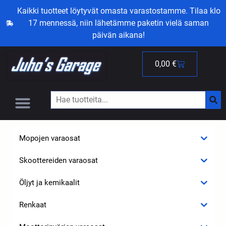
Kaikki tuotteet löytyvät omasta varastostamme. Tilaa klo
17 mennessä, niin lähetämme paketin vielä saman
päivän aikana!
0,00
€
Mopojen varaosat
Skoottereiden varaosat
Öljyt ja kemikaalit
Renkaat