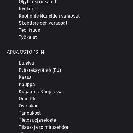
Öljyt ja kemikaalit
Renkaat
Ruohonleikkureiden varaosat
Skoottereiden varaosat
Teollisuus
Työkalut
APUA OSTOKSIIN
Etusivu
Evästekäytäntö (EU)
Kassa
Kauppa
Korjaamo Kuopiossa
Oma tili
Ostoskori
Tarjoukset
Tietosuojaseloste
Tilaus- ja toimitusehdot