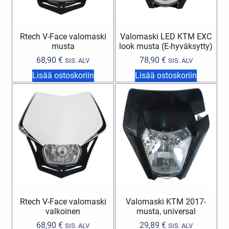
Rtech V-Face valomaski
Valomaski LED KTM EXC
musta
look musta (E-hyväksytty)
68,90
€
78,90
€
SIS. ALV
SIS. ALV
Lisää ostoskoriin
Lisää ostoskoriin
Rtech V-Face valomaski
Valomaski KTM 2017-
valkoinen
musta, universal
68,90
€
29,89
€
SIS. ALV
SIS. ALV