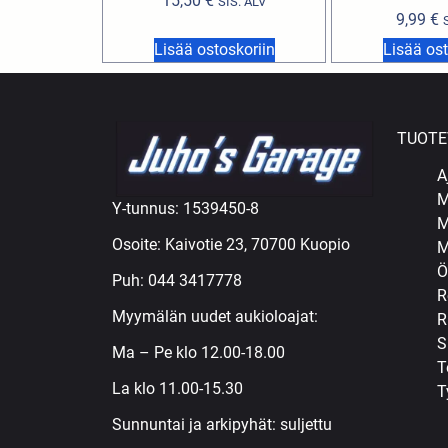
15,50
€
SIS. ALV
9,99
€
Lisää ostoskoriin
Lisää ost
TUOTE
A
M
Y-tunnus: 1539450-8
M
Osoite: Kaivotie 23, 70700 Kuopio
M
Ö
Puh:
044 3417778
R
Myymälän uudet aukioloajat:
R
S
Ma – Pe klo 12.00-18.00
T
La klo 11.00-15.30
T
Sunnuntai ja arkipyhät: suljettu