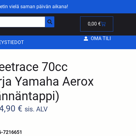
etin vielä saman päivän aikana!
0,00
€
OMA TILI
EYSTIEDOT
eetrace 70cc
arja Yamaha Aerox
nnäntappi)
4,90
€
sis. ALV
6-7216651