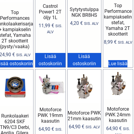
Top
Castrol
Sytytystulppa
Performance
Power1 2T
Top
NGK BR8HS
kampiakselin
öljy 1L
Performances
stefat,
4,20
€
unkolaakerisarja
SIS. ALV
11,99
€
SIS.
Yamaha 2T
+ kampiakselin
ALV
skootterit
stefat, Yamaha
2T skootterit
8,99
€
SIS. ALV
(pysty/vaaka)
24,90
€
SIS. ALV
Lisää
Lisää
isää ostoskoriin
ostoskoriin
ostoskoriin
Lue lisää
Motoforce
Motoforce
Motoforce PWK
PWK 24mm
PWK 19mm
Runkolaakeri
21mm kaasutin
kaasutin
kaasutin
6204 SKF
64,90
€
TN9/C3 Derbi,
SIS. ALV
64,90
€
64,90
€
SIS.
SIS.
Aprilia, Gilera,