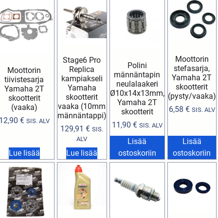
Moottorin
Stage6 Pro
Polini
stefasarja,
Replica
Moottorin
männäntapin
Yamaha 2T
kampiakseli
tiivistesarja
neulalaakeri
skootterit
Yamaha
Yamaha 2T
Ø10x14x13mm,
(pysty/vaaka)
skootterit
skootterit
Yamaha 2T
vaaka (10mm
(vaaka)
6,58
€
SIS. ALV
skootterit
männäntappi)
12,90
€
SIS. ALV
11,90
€
SIS. ALV
129,91
€
SIS.
ALV
Lisää
Lisää
Lue lisää
Lue lisää
ostoskoriin
ostoskoriin