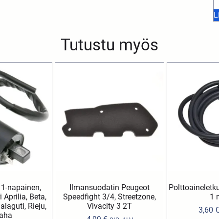
L
Tutustu myös
 1-napainen,
Ilmansuodatin Peugeot
Polttoainelet
Aprilia, Beta,
Speedfight 3/4, Streetzone,
1 
laguti, Rieju,
Vivacity 3 2T
3,60
aha