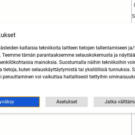
S
L
tukset
teiden kaltaisia tekniikoita laitteen tietojen tallentamiseen ja/
n. Teemme tämän parantaaksemme selauskokemusta ja näytt
henkilökohtaisia mainoksia. Suostumalla näihin tekniikoihin vo
lla tietoja, kuten selauskäyttäytymistä tai yksilöllisiä tunnuksia
 peruuttaminen voi vaikuttaa haitallisesti tiettyihin ominaisuuks
yväksy
Asetukset
Jatka välttäm