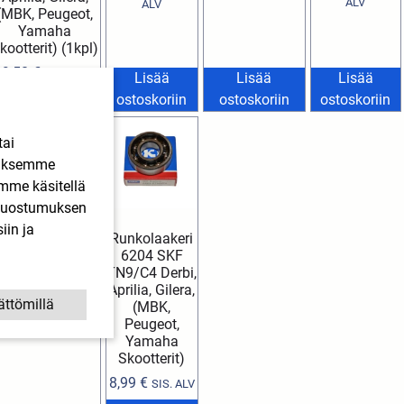
ALV
ALV
(MBK, Peugeot,
Yamaha
kootterit) (1kpl)
9,50
€
SIS. ALV
Lisää
Lisää
Lisää
isää ostoskoriin
ostoskoriin
ostoskoriin
ostoskoriin
tai
ääksemme
imme käsitellä
. Suostumuksen
iin ja
Runkolaakeri
6204 SKF
Castrol Power1
TN9/C4 Derbi,
Ultimate 2T öljy
Aprilia, Gilera,
1 L
ättömillä
(MBK,
12,99
€
SIS. ALV
Peugeot,
Yamaha
Skootterit)
8,99
€
SIS. ALV