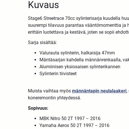
Kuvaus
Stage6 Streetrace 70cc sylinterisarja kuudella huu
suurempi tilavuus parantaa vääntömomenttia ja h
erittäin luotettava ja kestävä, joten se sopii ehdo
Sarja sisältää:
Valurauta sylinterin, halkaisija 47mm
Mäntäsarjan kahdella männänrenkaalla, v
Alumiinisen yksiosaisen sylinterikannen
Sylinterin tiivisteet
Muista vaihtaa myös
männäntapin neulalaakeri
,
koneremontin yhteydessä.
Sopivuus:
MBK Nitro 50 2T 1997 – 2016
Yamaha Aerox 50 2T 1997 – 2016