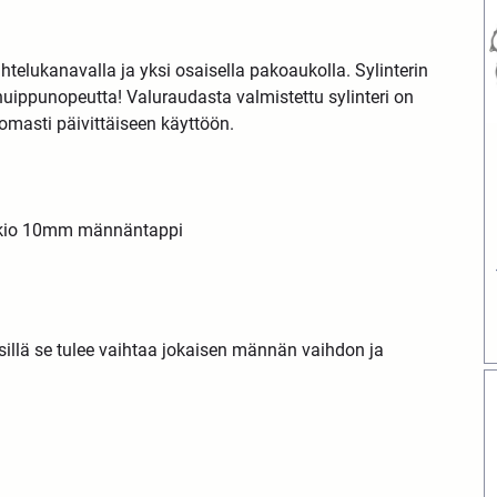
htelukanavalla ja yksi osaisella pakoaukolla. Sylinterin
uippunopeutta! Valuraudasta valmistettu sylinteri on
ttomasti päivittäiseen käyttöön.
akio 10mm männäntappi
 sillä se tulee vaihtaa jokaisen männän vaihdon ja