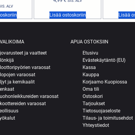
4,99
€
SIS. ALV
SIS. ALV
oskoriin
Lisää ostoskoriin
Lisää o
VALIKOIMA
APUA OSTOKSIIN
jovarusteet ja vaatteet
Etusivu
önkijä
Evästekäytäntö (EU)
oottoripyörien varaosat
Kassa
opojen varaosat
Kauppa
ljyt ja kemikaalit
Korjaamo Kuopiossa
enkaat
Oma tili
uohonleikkureiden varaosat
Ostoskori
koottereiden varaosat
Tarjoukset
eollisuus
Tietosuojaseloste
yökalut
Tilaus- ja toimitusehdot
Yhteystiedot