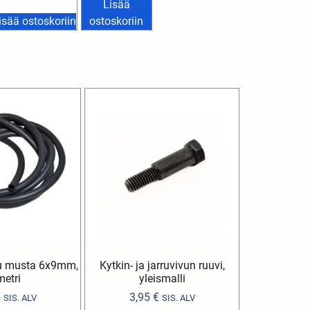
Lisää
isää ostoskoriin
ostoskoriin
ku musta 6x9mm,
Kytkin- ja jarruvivun ruuvi,
metri
yleismalli
€
3,95
€
SIS. ALV
SIS. ALV