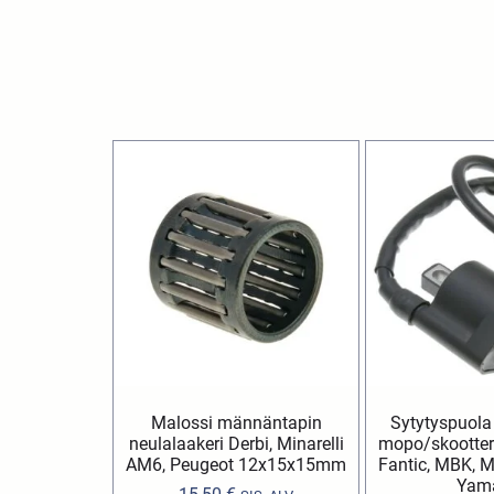
Malossi männäntapin
Sytytyspuola
neulalaakeri Derbi, Minarelli
mopo/skootteri 
AM6, Peugeot 12x15x15mm
Fantic, MBK, Ma
Yam