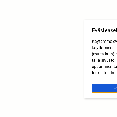
Evästease
Käytämme eväs
käyttämisee
(muita kuin) 
tällä sivusto
epääminen tai
toimintoihin.
H