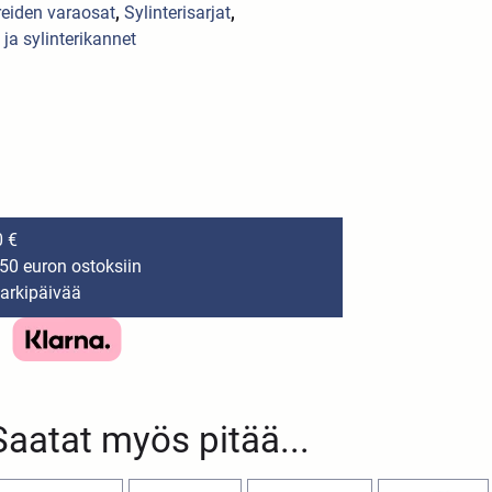
reiden varaosat
,
Sylinterisarjat
,
 ja sylinterikannet
0 €
150 euron ostoksiin
 arkipäivää
Saatat myös pitää...