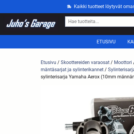
Kaikki tuotteet löytyvät om
ETUSIVU
KA
Etusivu
/
Skoottereiden varaosat
/
Moottori
mäntäsarjat ja sylinterikannet
/
Sylinterisarj
sylinterisarja Yamaha Aerox (10mm männän