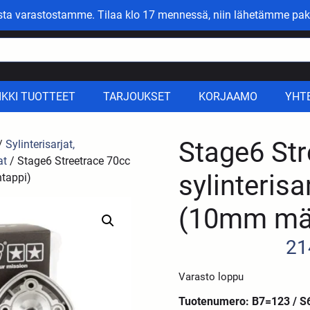
asta varastostamme. Tilaa klo 17 mennessä, niin lähetämme pak
IKKI TUOTTEET
TARJOUKSET
KORJAAMO
YHT
Stage6 Str
/
Sylinterisarjat,
at
/ Stage6 Streetrace 70cc
sylinteris
tappi)
(10mm mä
21
Varasto loppu
Tuotenumero: B7=123 / S