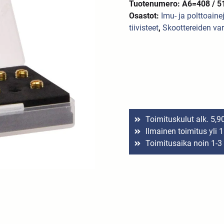
Tuotenumero: A6=408 / 5
Osastot:
Imu- ja polttoaine
tiivisteet
,
Skoottereiden va
Toimituskulut alk. 5,9
Ilmainen toimitus yli 
Toimitusaika noin 1-3