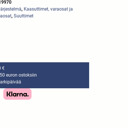
19970
järjestelmä
,
Kaasuttimet, varaosat ja
raosat
,
Suuttimet
0 €
150 euron ostoksiin
 arkipäivää