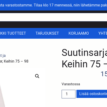
asta varastostamme. Tilaa klo 17 mennessä, niin lähetämme pak
IKKI TUOTTEET
TARJOUKSET
KORJAAMO
YHT
Suutinsarj
t ja
Keihin 75 
r, Keihin 75 – 98
1
Varastossa
Lisää ostoskorii