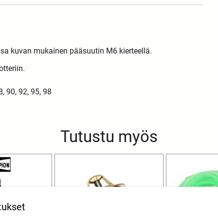
issa kuvan mukainen pääsuutin M6 kierteellä.
teriin.
8, 90, 92, 95, 98
Tutustu myös
tukset