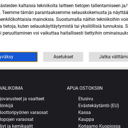
teiden kaltaisia tekniikoita laitteen tietojen tallentamiseen ja/
n. Teemme tämän parantaaksemme selauskokemusta ja näytt
henkilökohtaisia mainoksia. Suostumalla näihin tekniikoihin vo
lla tietoja, kuten selauskäyttäytymistä tai yksilöllisiä tunnuksia
 peruuttaminen voi vaikuttaa haitallisesti tiettyihin ominaisuuks
pa Champion
Termostaatti Aprilia, Derbi,
Öljyletku
rapper
Gilera, Piaggio (mopot ja
2,50
skootterit)
SIS. ALV
12,50
€
SIS. ALV
yväksy
Asetukset
Jatka välttäm
oskoriin
Lisää ostoskoriin
Lisää o
VALIKOIMA
APUA OSTOKSIIN
jovarusteet ja vaatteet
Etusivu
önkijä
Evästekäytäntö (EU)
oottoripyörien varaosat
Kassa
opojen varaosat
Kauppa
ljyt ja kemikaalit
Korjaamo Kuopiossa