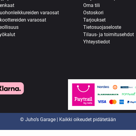
enkaat
Oma tili
uohonleikkureiden varaosat
Ostoskori
koottereiden varaosat
Tarjoukset
eollisuus
Tietosuojaseloste
yökalut
Tilaus- ja toimitusehdot
Yhteystiedot
© Juho’s Garage | Kaikki oikeudet pidätetään