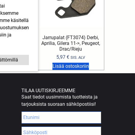
tai
ääksemme
imme käsitellä
. Suostumuksen
iin ja
 2,2x4mm 1m
Jarrupalat (FT3074) Derbi,
Aprilia, Gilera 11->, Peugeot,
€
SIS. ALV
Drac/Rieju
5,97
€
SIS. ALV
ättömillä
stoskoriin
Lisää ostoskoriin
TILAA UUTISKIRJEEMME
Saat tiedot uusimmista tuotteista ja
tarjouksista suoraan sähköpostiisi!