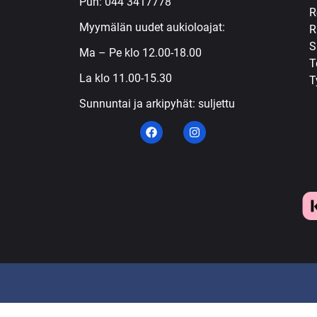
Puh:
044 3417778
R
Myymälän uudet aukioloajat:
R
S
Ma – Pe klo 12.00-18.00
T
La klo 11.00-15.30
T
Sunnuntai ja arkipyhät: suljettu