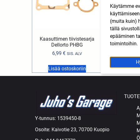
Käytämme eväs
käyttämisee
(muita kuin) 
tällä sivusto
epääminen tai
Kaasuttimen tiivistesarja
Sytytystulp
toimintoihin.
Dellorto PHBG
RA6HC T
6,99
€
6,98
€
SIS. ALV
H
Lisää ostoskoriin
Lisää ost
TUOTE
A
M
Y-tunnus: 1539450-8
M
Osoite: Kaivotie 23, 70700 Kuopio
M
Ö