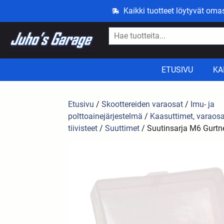
Kaikki tuotteet löytyvät om
ETUSIVU
KA
Etusivu
/
Skoottereiden varaosat
/
Imu- ja
polttoainejärjestelmä
/
Kaasuttimet, varaosa
tiivisteet
/
Suuttimet
/ Suutinsarja M6 Gurtne