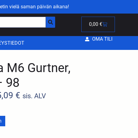
etin vielä saman päivän aikana!
0,00
€
OMA TILI
EYSTIEDOT
a M6 Gurtner,
– 98
5,09
€
sis. ALV
n