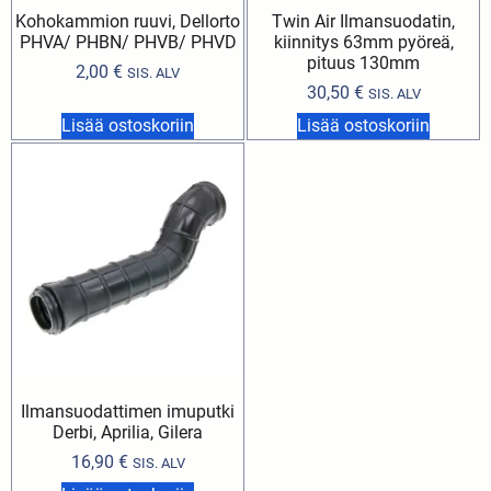
Kohokammion ruuvi, Dellorto
Twin Air Ilmansuodatin,
PHVA/ PHBN/ PHVB/ PHVD
kiinnitys 63mm pyöreä,
pituus 130mm
2,00
€
SIS. ALV
30,50
€
SIS. ALV
Lisää ostoskoriin
Lisää ostoskoriin
Ilmansuodattimen imuputki
Derbi, Aprilia, Gilera
16,90
€
SIS. ALV