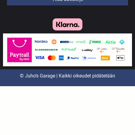
© Juho’s Garage | Kaikki oikeudet pidätetään