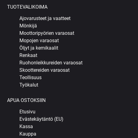
TUOTEVALIKOIMA
Ajovarusteet ja vaatteet
Mönkijä
Moottoripyörien varaosat
Mopojen varaosat
Öljyt ja kemikaalit
Renkaat
Ruohonleikkureiden varaosat
Skoottereiden varaosat
Teollisuus
Työkalut
APUA OSTOKSIIN
Etusivu
Evästekäytäntö (EU)
Kassa
Kauppa