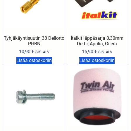
Tyhjäkäyntisuutin 38 Dellorto
Italkit läppäsarja 0,30mm
PHBN
Derbi, Aprilia, Gilera
10,90
€
16,90
€
SIS. ALV
SIS. ALV
Lisää ostoskoriin
Lisää ostoskoriin