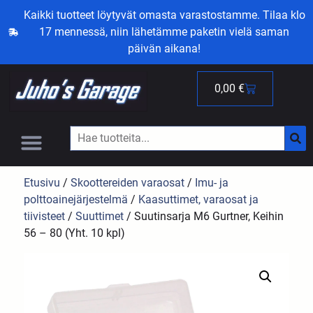
Kaikki tuotteet löytyvät omasta varastostamme. Tilaa klo
17 mennessä, niin lähetämme paketin vielä saman
päivän aikana!
0,00
€
Etusivu
/
Skoottereiden varaosat
/
Imu- ja
polttoainejärjestelmä
/
Kaasuttimet, varaosat ja
tiivisteet
/
Suuttimet
/ Suutinsarja M6 Gurtner, Keihin
56 – 80 (Yht. 10 kpl)