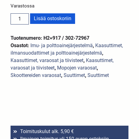
Varastossa
Lisää ostoskoriin
Tuotenumero: H2=917 / 302-72967
Osastot:
Imu- ja polttoainejärjestelmä
,
Kaasuttimet,
ilmansuodattimet ja polttoainejärjestelmä
,
Kaasuttimet, varaosat ja tiivisteet
,
Kaasuttimet,
varaosat ja tiivisteet
,
Mopojen varaosat
,
Skoottereiden varaosat
,
Suuttimet
,
Suuttimet
Toimituskulut alk. 5,90 €
Ilmainen toimitus yli 150 euron ostoksiin