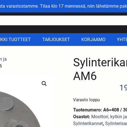
asta varastostamme. Tilaa klo 17 mennessä, niin lähetämme pak
IKKI TUOTTEET
TARJOUKSET
KORJAAMO
YHT
Sylinterika
n ja
M6
AM6
1
Varasto loppu
Tuotenumero: A6=408 / 3
Osastot:
Moottori, kytkin j
Sylinterikannet
,
Sylinterisa