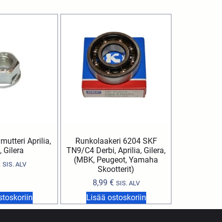
mutteri Aprilia,
Runkolaakeri 6204 SKF
, Gilera
TN9/C4 Derbi, Aprilia, Gilera,
(MBK, Peugeot, Yamaha
€
SIS. ALV
Skootterit)
8,99
€
SIS. ALV
stoskoriin
Lisää ostoskoriin