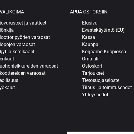
VALIKOIMA
APUA OSTOKSIIN
jovarusteet ja vaatteet
Etusivu
önkijä
Evästekäytäntö (EU)
oottoripyörien varaosat
Kassa
opojen varaosat
Kauppa
ljyt ja kemikaalit
Korjaamo Kuopiossa
enkaat
Oma tili
uohonleikkureiden varaosat
Ostoskori
koottereiden varaosat
Tarjoukset
eollisuus
Tietosuojaseloste
yökalut
Tilaus- ja toimitusehdot
Yhteystiedot