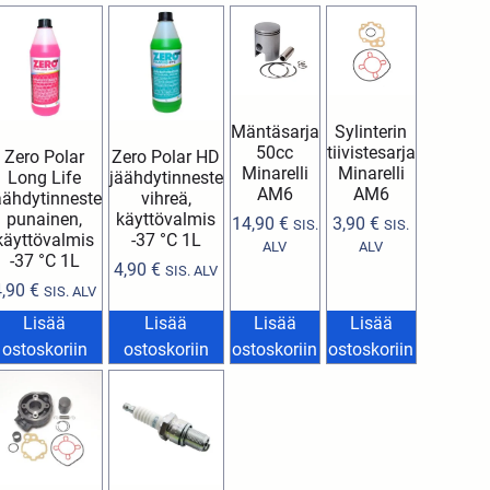
Mäntäsarja
Sylinterin
50cc
tiivistesarja
Zero Polar
Zero Polar HD
Minarelli
Minarelli
Long Life
jäähdytinneste
AM6
AM6
äähdytinneste
vihreä,
punainen,
käyttövalmis
14,90
€
3,90
€
SIS.
SIS.
käyttövalmis
-37 °C 1L
ALV
ALV
-37 °C 1L
4,90
€
SIS. ALV
4,90
€
SIS. ALV
Lisää
Lisää
Lisää
Lisää
ostoskoriin
ostoskoriin
ostoskoriin
ostoskoriin