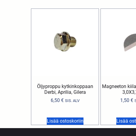
Öljyproppu kytkinkoppaan
Magneeton kiila
Derbi, Aprilia, Gilera
3,0X3
6,50
€
1,50
€
SIS. ALV
Lisää ostoskoriin
Lisää ost