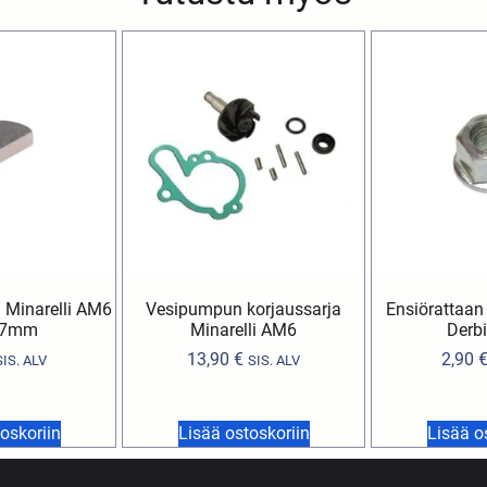
 Minarelli AM6
Vesipumpun korjaussarja
Ensiörattaan 
,7mm
Minarelli AM6
Derbi
13,90
€
2,90
SIS. ALV
SIS. ALV
oskoriin
Lisää ostoskoriin
Lisää o