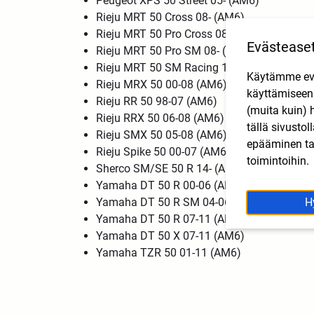
Peugeot XPS 50 Street 05- (AM6)
Rieju MRT 50 Cross 08- (AM6)
Rieju MRT 50 Pro Cross 08- (AM6)
Evästease
Rieju MRT 50 Pro SM 08- (AM6)
Rieju MRT 50 SM Racing 11- (AM6)
Käytämme eväs
Rieju MRX 50 00-08 (AM6)
käyttämisee
Rieju RR 50 98-07 (AM6)
(muita kuin) 
Rieju RRX 50 06-08 (AM6)
tällä sivusto
Rieju SMX 50 05-08 (AM6)
epääminen tai
Rieju Spike 50 00-07 (AM6)
toimintoihin.
Sherco SM/SE 50 R 14- (AM6)
Yamaha DT 50 R 00-06 (AM6)
H
Yamaha DT 50 R SM 04-06 (AM6)
Yamaha DT 50 R 07-11 (AM6)
Yamaha DT 50 X 07-11 (AM6)
Yamaha TZR 50 01-11 (AM6)