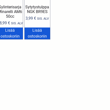
Sylinterisarja
Sytytystulppa
inarelli AM6
NGK BR9ES
50cc
3,99
€
SIS. ALV
8,99
€
SIS. ALV
Lisää
Lisää
ostoskoriin
ostoskoriin