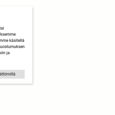
tai
ääksemme
imme käsitellä
. Suostumuksen
iin ja
ättömillä