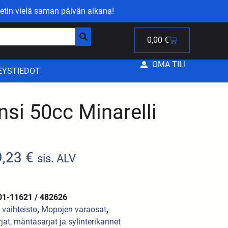
etin vielä saman päivän aikana!
0,00
€
OMA TILI
EYSTIEDOT
nsi 50cc Minarelli
9,23
€
sis. ALV
01-11621 / 482626
a vaihteisto
,
Mopojen varaosat
,
rjat, mäntäsarjat ja sylinterikannet