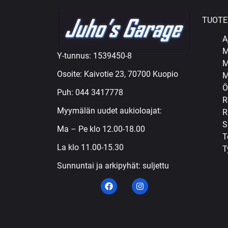
TUOTE
A
M
Y-tunnus: 1539450-8
M
Osoite: Kaivotie 23, 70700 Kuopio
M
Ö
Puh:
044 3417778
R
Myymälän uudet aukioloajat:
R
S
Ma – Pe klo 12.00-18.00
T
La klo 11.00-15.30
T
Sunnuntai ja arkipyhät: suljettu