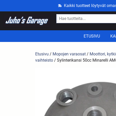
Kaikki tuotteet löytyvät om
ETUSIVU
KA
Etusivu
/
Mopojen varaosat
/
Moottori, kytki
vaihteisto
/ Sylinterikansi 50cc Minarelli A