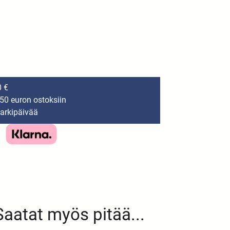
0 €
150 euron ostoksiin
 arkipäivää
Saatat myös pitää...