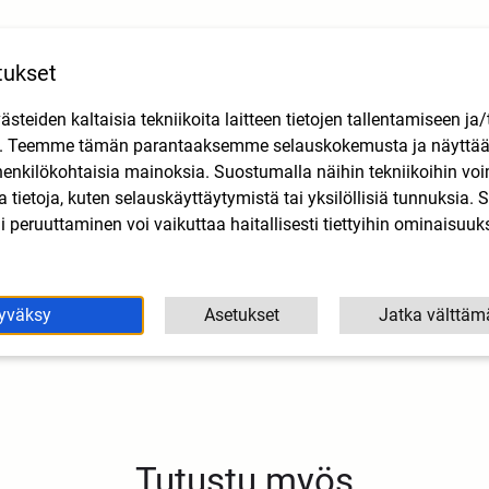
tukset
teiden kaltaisia tekniikoita laitteen tietojen tallentamiseen ja/
n. Teemme tämän parantaaksemme selauskokemusta ja näytt
henkilökohtaisia mainoksia. Suostumalla näihin tekniikoihin vo
lla tietoja, kuten selauskäyttäytymistä tai yksilöllisiä tunnuksia
 peruuttaminen voi vaikuttaa haitallisesti tiettyihin ominaisuuks
yväksy
Asetukset
Jatka välttäm
Tutustu myös