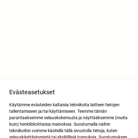
Evästeasetukset
Käytämme evästeiden kaltaisia tekniikoita laitteen tietojen
tallentamiseen ja/tai käyttämiseen. Teemme tämän
parantaaksemme selauskokemusta ja näyttääksemme (muita
kuin) henkilökohtaisia mainoksia. Suostumalla näihin
tekniikoihin voimme käsitellä tällä sivustolla tietoja, kuten
selauskäyttäytymistä tai yksilöllisiä tunnuksia. Suostumuksen