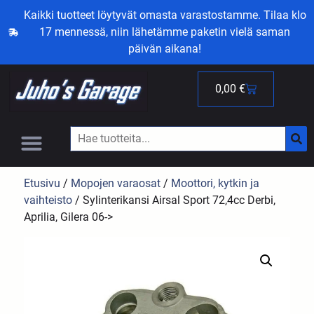
Kaikki tuotteet löytyvät omasta varastostamme. Tilaa klo
17 mennessä, niin lähetämme paketin vielä saman
päivän aikana!
0,00
€
Etusivu
/
Mopojen varaosat
/
Moottori, kytkin ja
vaihteisto
/ Sylinterikansi Airsal Sport 72,4cc Derbi,
Aprilia, Gilera 06->