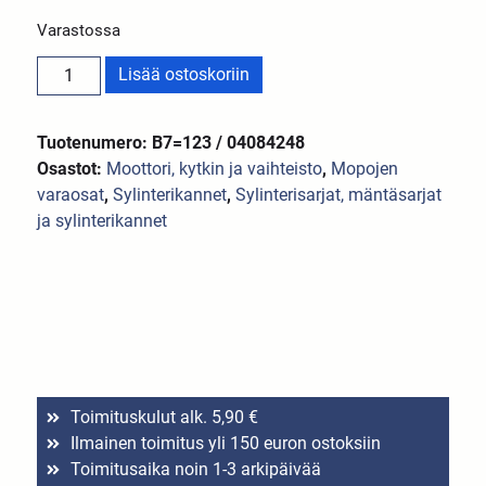
Varastossa
Lisää ostoskoriin
Tuotenumero: B7=123 / 04084248
Osastot:
Moottori, kytkin ja vaihteisto
,
Mopojen
varaosat
,
Sylinterikannet
,
Sylinterisarjat, mäntäsarjat
ja sylinterikannet
Toimituskulut alk. 5,90 €
Ilmainen toimitus yli 150 euron ostoksiin
Toimitusaika noin 1-3 arkipäivää