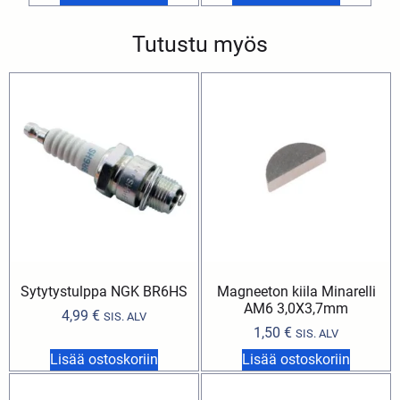
Tutustu myös
Sytytystulppa NGK BR6HS
Magneeton kiila Minarelli
AM6 3,0X3,7mm
4,99
€
SIS. ALV
1,50
€
SIS. ALV
Lisää ostoskoriin
Lisää ostoskoriin