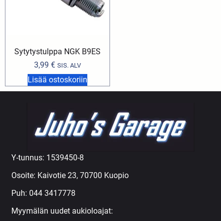
Sytytystulppa NGK B9ES
3,99
€
SIS. ALV
Lisää ostoskoriin
Y-tunnus: 1539450-8
Osoite: Kaivotie 23, 70700 Kuopio
Puh:
044 3417778
Myymälän uudet aukioloajat: