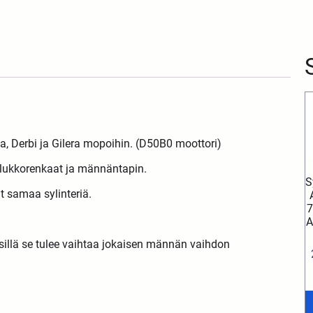
lia, Derbi ja Gilera mopoihin. (D50B0 moottori)
 lukkorenkaat ja männäntapin.
S
at samaa sylinteriä.
7
A
 sillä se tulee vaihtaa jokaisen männän vaihdon