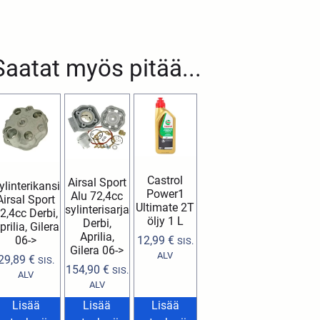
Saatat myös pitää...
Castrol
Airsal Sport
ylinterikansi
Power1
Alu 72,4cc
Airsal Sport
Ultimate 2T
sylinterisarja
2,4cc Derbi,
öljy 1 L
Derbi,
prilia, Gilera
Aprilia,
06->
12,99
€
SIS.
Gilera 06->
ALV
29,89
€
SIS.
154,90
€
SIS.
ALV
ALV
Lisää
Lisää
Lisää