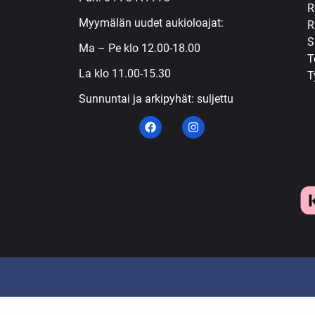
R
Myymälän uudet aukioloajat:
R
S
Ma – Pe klo 12.00-18.00
T
La klo 11.00-15.30
T
Sunnuntai ja arkipyhät: suljettu