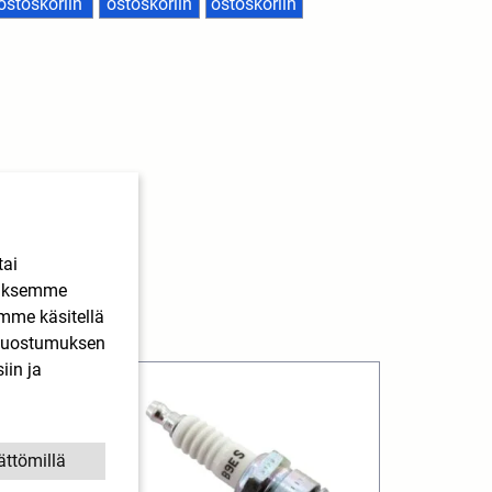
ostoskoriin
ostoskoriin
ostoskoriin
tai
ääksemme
imme käsitellä
. Suostumuksen
iin ja
ättömillä