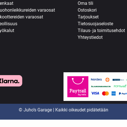
enkaat
Oma tili
uohonleikkureiden varaosat
Ostoskori
koottereiden varaosat
Tarjoukset
eollisuus
Tietosuojaseloste
yökalut
Tilaus- ja toimitusehdot
Yhteystiedot
© Juho’s Garage | Kaikki oikeudet pidätetään