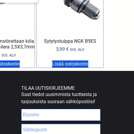
siörattaan kiila
Sytytystulppa NGK B9ES
 Gilera 2,5X3,7mm
3,99
€
SIS. ALV
€
SIS. ALV
stoskoriin
Lisää ostoskoriin
TILAA UUTISKIRJEEMME
Saat tiedot uusimmista tuotteista ja
tarjouksista suoraan sähköpostiisi!