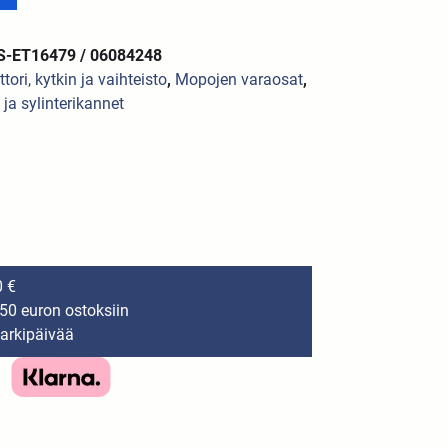
S-ET16479 / 06084248
tori, kytkin ja vaihteisto
,
Mopojen varaosat
,
 ja sylinterikannet
0 €
150 euron ostoksiin
 arkipäivää