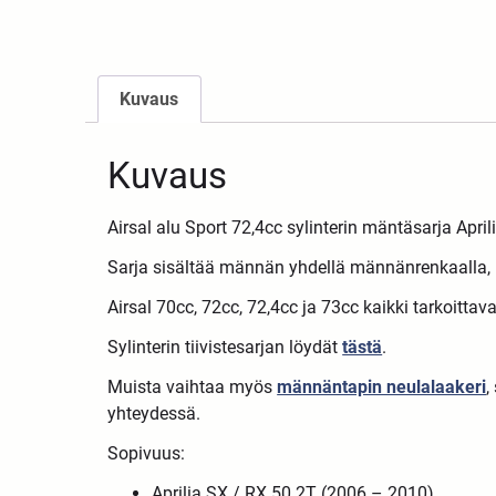
Kuvaus
Kuvaus
Airsal alu Sport 72,4cc sylinterin mäntäsarja Apri
Sarja sisältää männän yhdellä männänrenkaalla,
Airsal 70cc, 72cc, 72,4cc ja 73cc kaikki tarkoittav
Sylinterin tiivistesarjan löydät
tästä
.
Muista vaihtaa myös
männäntapin neulalaakeri
,
yhteydessä.
Sopivuus:
Aprilia SX / RX 50 2T (2006 – 2010)