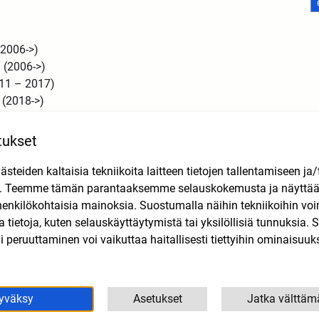
(2006->)
 (2006->)
11 – 2017)
 (2018->)
tukset
teiden kaltaisia tekniikoita laitteen tietojen tallentamiseen ja/
n. Teemme tämän parantaaksemme selauskokemusta ja näytt
Tutustu myös
henkilökohtaisia mainoksia. Suostumalla näihin tekniikoihin vo
lla tietoja, kuten selauskäyttäytymistä tai yksilöllisiä tunnuksia
 peruuttaminen voi vaikuttaa haitallisesti tiettyihin ominaisuuks
yväksy
Asetukset
Jatka välttäm