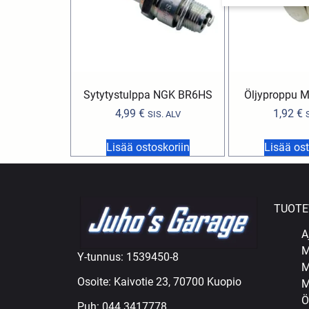
Sytytystulppa NGK BR6HS
Öljyproppu M
4,99
€
1,92
€
SIS. ALV
Lisää ostoskoriin
Lisää ost
TUOTE
A
M
Y-tunnus: 1539450-8
M
Osoite: Kaivotie 23, 70700 Kuopio
M
Ö
Puh:
044 3417778