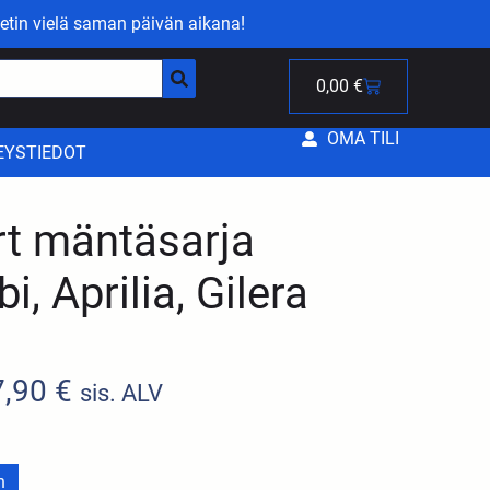
etin vielä saman päivän aikana!
0,00
€
OMA TILI
EYSTIEDOT
rt mäntäsarja
i, Aprilia, Gilera
7,90
€
sis. ALV
n