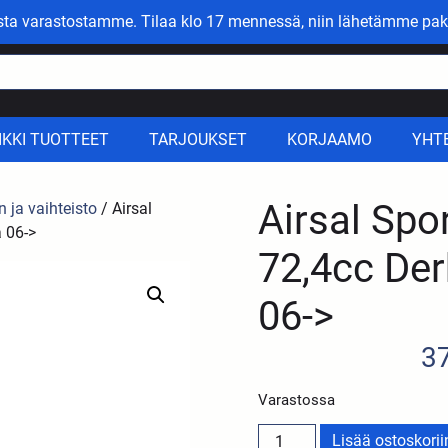
asta varastostamme. Tilaa klo 17 mennessä, niin lähetämme pak
IKKI TUOTTEET
TARJOUKSET
KORJAAMO
YHT
Airsal Spo
n ja vaihteisto
/ Airsal
a 06->
72,4cc Derb
06->
3
Varastossa
Lisää ostoskorii