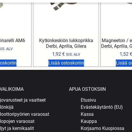
inarelli AM6
Kytkinkeskiön lukkoprikka
Magneeton / en
Derbi, Aprilia, Gilera
Derbi, Aprilia,
SIS. ALV
1,92
€
1,52
SIS. ALV
oskoriin
Lisää ostoskoriin
Lisää o
VALIKOIMA
APUA OSTOKSIIN
jovarusteet ja vaatteet
Etusivu
önkijä
Evästekäytäntö (EU)
oottoripyörien varaosat
Kassa
opojen varaosat
Kauppa
ljyt ja kemikaalit
Korjaamo Kuopiossa