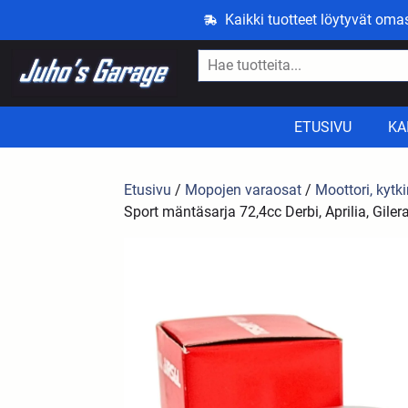
Kaikki tuotteet löytyvät om
ETUSIVU
KA
Etusivu
/
Mopojen varaosat
/
Moottori, kytki
Sport mäntäsarja 72,4cc Derbi, Aprilia, Giler