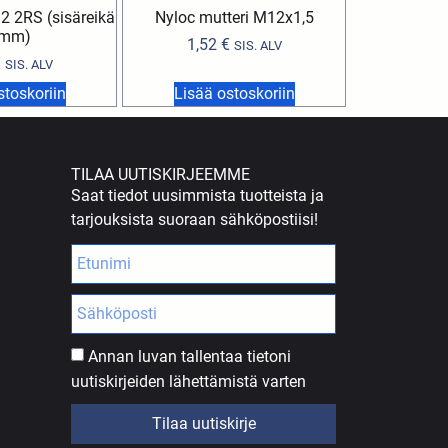
2 2RS (sisäreikä
Nyloc mutteri M12x1,5
mm)
1,52
€
SIS. ALV
€
SIS. ALV
stoskoriin
Lisää ostoskoriin
TILAA UUTISKIRJEEMME
Saat tiedot uusimmista tuotteista ja
tarjouksista suoraan sähköpostiisi!
Annan luvan tallentaa tietoni
uutiskirjeiden lähettämistä varten
Tilaa uutiskirje