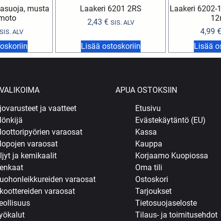
kasuoja, musta
Laakeri 6201 2RS
Laakeri 6202-1
moto
12
2,43
€
SIS. ALV
4,99
SIS. ALV
oskoriin
Lisää ostoskoriin
Lisää o
VALIKOIMA
APUA OSTOKSIIN
jovarusteet ja vaatteet
Etusivu
önkijä
Evästekäytäntö (EU)
oottoripyörien varaosat
Kassa
opojen varaosat
Kauppa
ljyt ja kemikaalit
Korjaamo Kuopiossa
enkaat
Oma tili
uohonleikkureiden varaosat
Ostoskori
koottereiden varaosat
Tarjoukset
eollisuus
Tietosuojaseloste
yökalut
Tilaus- ja toimitusehdot