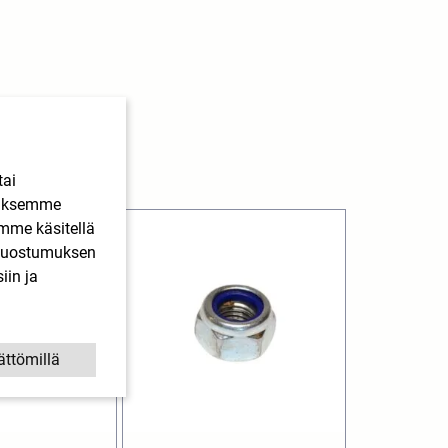
tai
ääksemme
imme käsitellä
. Suostumuksen
iin ja
ättömillä