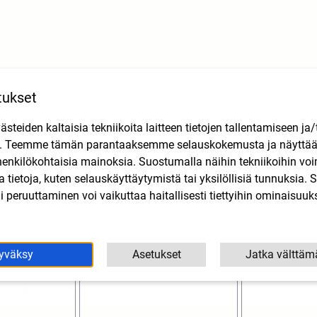
tukset
Tutustu myös
teiden kaltaisia tekniikoita laitteen tietojen tallentamiseen ja/
n. Teemme tämän parantaaksemme selauskokemusta ja näytt
henkilökohtaisia mainoksia. Suostumalla näihin tekniikoihin vo
lla tietoja, kuten selauskäyttäytymistä tai yksilöllisiä tunnuksia
 peruuttaminen voi vaikuttaa haitallisesti tiettyihin ominaisuuks
yväksy
Asetukset
Jatka välttäm