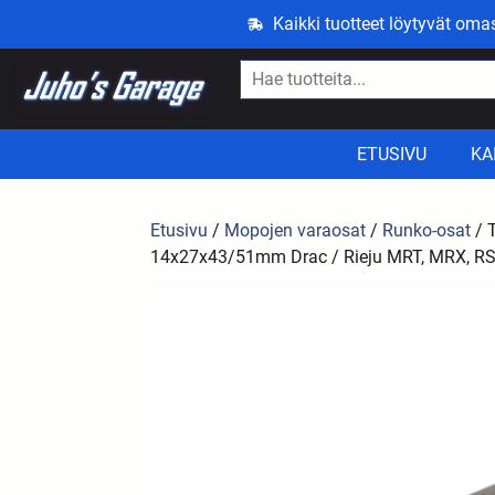
Kaikki tuotteet löytyvät om
ETUSIVU
KA
Etusivu
/
Mopojen varaosat
/
Runko-osat
/ 
14x27x43/51mm Drac / Rieju MRT, MRX, RS