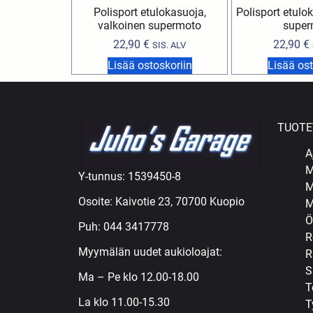
Polisport etulokasuoja,
Polisport etulo
valkoinen supermoto
super
22,90
€
22,90
€
SIS. ALV
Lisää ostoskoriin
Lisää ost
TUOTE
A
M
Y-tunnus: 1539450-8
M
Osoite: Kaivotie 23, 70700 Kuopio
M
Ö
Puh:
044 3417778
R
Myymälän uudet aukioloajat:
R
S
Ma – Pe klo 12.00-18.00
T
La klo 11.00-15.30
T