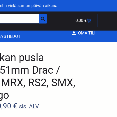
etin vielä saman päivän aikana!
0,00
€
OMA TILI
EYSTIEDOT
kan pusla
51mm Drac /
, MRX, RS2, SMX,
go
0,90
€
sis. ALV