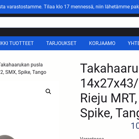
asta varastostamme. Tilaa klo 17 mennessä, niin lähetämme pak
IKKI TUOTTEET
TARJOUKSET
KORJAAMO
YHT
Takahaaru
Takahaarukan pusla
2, SMX, Spike, Tango
14x27x43/
Rieju MRT
Spike, Tan
1
Varastossa