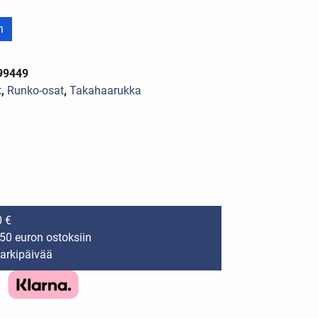
n
99449
t
,
Runko-osat
,
Takahaarukka
0 €
150 euron ostoksiin
 arkipäivää