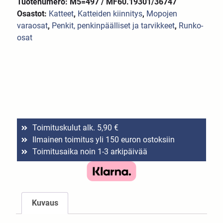
Tuotenumero: M5=497 / MF60.19301/36747
Osastot:
Katteet
,
Katteiden kiinnitys
,
Mopojen
varaosat
,
Penkit, penkinpäälliset ja tarvikkeet
,
Runko-
osat
Toimituskulut alk. 5,90 €
Ilmainen toimitus yli 150 euron ostoksiin
Toimitusaika noin 1-3 arkipäivää
Kuvaus