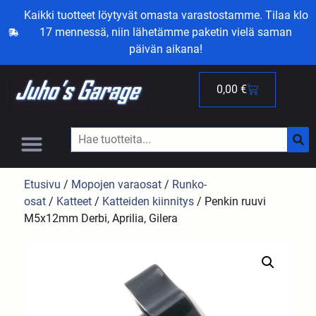
Kaikki tuotteet löytyvät omasta varastostamme. Tilaa klo
17 mennessä, niin lähetämme paketin vielä saman
päivän aikana!
0,00
€
Etusivu
/
Mopojen varaosat
/
Runko-
osat
/
Katteet
/
Katteiden kiinnitys
/ Penkin ruuvi
M5x12mm Derbi, Aprilia, Gilera