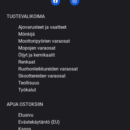
TUOTEVALIKOIMA
Ajovarusteet ja vaatteet
Mönkijä
Moottoripyörien varaosat
Mopojen varaosat
Öljyt ja kemikaalit
Renkaat
Ruohonleikkureiden varaosat
Skoottereiden varaosat
Teollisuus
Työkalut
APUA OSTOKSIIN
Etusivu
Evästekäytäntö (EU)
Kassa