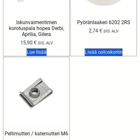
Iskunvaimentimen
Pyöränlaakeri 6202 2RS
korotuspala hopea Derbi,
2,74
€
SIS. ALV
Aprilia, Gilera
15,90
€
SIS. ALV
Lue lisää
Lisää ostoskoriin
Peltimutteri / katemutteri M6