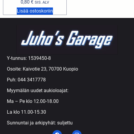
0,80
€
SIS. ALV
Lisää ostoskoriin
Y-tunnus: 1539450-8
Osoite: Kaivotie 23, 70700 Kuopio
Puh:
044 3417778
Myymälän uudet aukioloajat:
Ma – Pe klo 12.00-18.00
La klo 11.00-15.30
Sunnuntai ja arkipyhät: suljettu