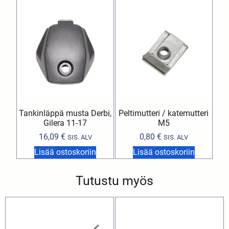
Tankinläppä musta Derbi,
Peltimutteri / katemutteri
Gilera 11-17
M5
16,09
€
0,80
€
SIS. ALV
SIS. ALV
Lisää ostoskoriin
Lisää ostoskoriin
Tutustu myös