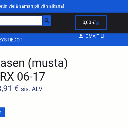
etin vielä saman päivän aikana!
0,00
€
OMA TILI
EYSTIEDOT
vasen (musta)
/RX 06-17
8,91
€
sis. ALV
n