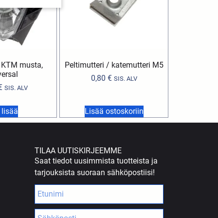
 KTM musta,
Peltimutteri / katemutteri M5
versal
0,80
€
SIS. ALV
€
SIS. ALV
 lisää
Lisää ostoskoriin
TILAA UUTISKIRJEEMME
Saat tiedot uusimmista tuotteista ja
tarjouksista suoraan sähköpostiisi!