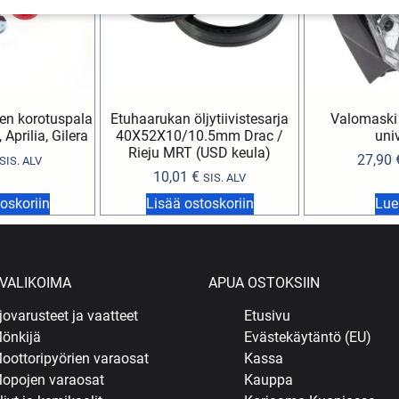
en korotuspala
Etuhaarukan öljytiivistesarja
Valomaski
Aprilia, Gilera
40X52X10/10.5mm Drac /
uni
Rieju MRT (USD keula)
27,90
SIS. ALV
10,01
€
SIS. ALV
oskoriin
Lisää ostoskoriin
Lue
VALIKOIMA
APUA OSTOKSIIN
jovarusteet ja vaatteet
Etusivu
önkijä
Evästekäytäntö (EU)
oottoripyörien varaosat
Kassa
opojen varaosat
Kauppa