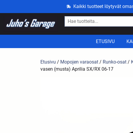
Kaikki tuotteet löytyvät om
ETUSIVU
KA
Etusivu
/
Mopojen varaosat
/
Runko-osat
/
vasen (musta) Aprilia SX/RX 06-17