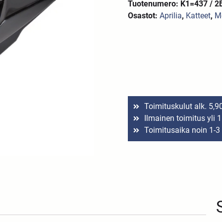
Tuotenumero: K1=437 / 
Osastot:
Aprilia
,
Katteet
,
M
Toimituskulut alk. 5,9
Ilmainen toimitus yli 
Toimitusaika noin 1-3