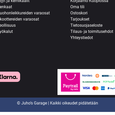
ljyt ja kemikaalit
Korjaamo Kuopiossa
enkaat
Oma tili
uohonleikkureiden varaosat
Ostoskori
koottereiden varaosat
Tarjoukset
eollisuus
Tietosuojaseloste
yökalut
Tilaus- ja toimitusehdot
Yhteystiedot
© Juho’s Garage | Kaikki oikeudet pidätetään