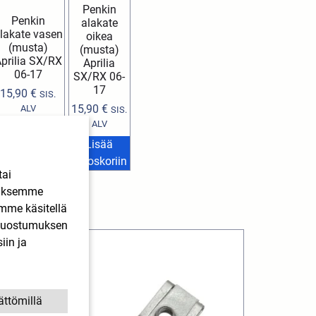
Penkin
Penkin
alakate
lakate vasen
oikea
(musta)
(musta)
prilia SX/RX
Aprilia
06-17
SX/RX 06-
17
15,90
€
SIS.
15,90
€
ALV
SIS.
ALV
Lisää
Lisää
ostoskoriin
ostoskoriin
tai
ääksemme
imme käsitellä
. Suostumuksen
iin ja
ättömillä