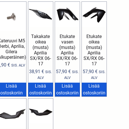
Takakate
Etukate
Etukate
Kateruuvi M5
oikea
vasen
oikea
erbi, Aprilia,
(musta)
(musta)
(musta)
Gilera
Aprilia
Aprilia
Aprilia
alkuperäinen)
SX/RX 06-
SX/RX 06-
SX/RX 06-
17
17
17
1,90
€
SIS. ALV
38,91
€
57,90
€
57,90
€
SIS.
SIS.
SIS.
ALV
ALV
ALV
Lisää
Lisää
Lisää
Lisää
ostoskoriin
ostoskoriin
ostoskoriin
ostoskoriin