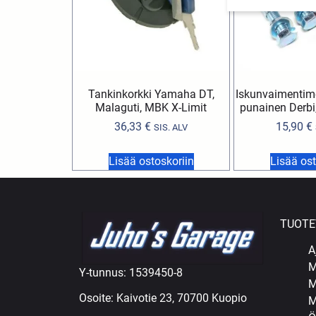
Tankinkorkki Yamaha DT,
Iskunvaimentim
Malaguti, MBK X-Limit
punainen Derbi, 
36,33
€
15,90
€
SIS. ALV
Lisää ostoskoriin
Lisää ost
TUOTE
A
M
Y-tunnus: 1539450-8
M
Osoite: Kaivotie 23, 70700 Kuopio
M