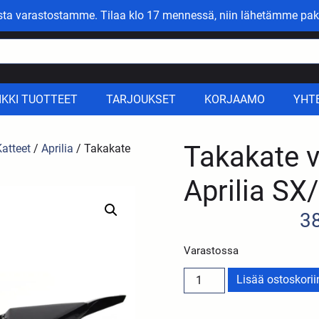
asta varastostamme. Tilaa klo 17 mennessä, niin lähetämme pak
IKKI TUOTTEET
TARJOUKSET
KORJAAMO
YHT
Takakate 
Katteet
/
Aprilia
/ Takakate
Aprilia SX
3
Varastossa
Lisää ostoskorii