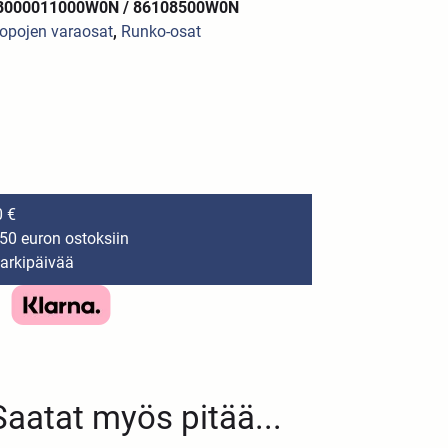
2B000011000W0N / 86108500W0N
opojen varaosat
,
Runko-osat
0 €
150 euron ostoksiin
 arkipäivää
Saatat myös pitää...