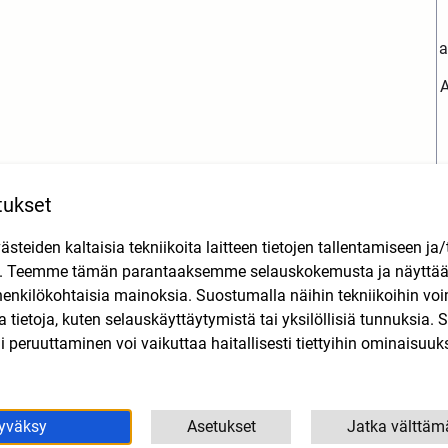
a
A
tukset
teiden kaltaisia tekniikoita laitteen tietojen tallentamiseen ja/
n. Teemme tämän parantaaksemme selauskokemusta ja näytt
Tutustu myös
henkilökohtaisia mainoksia. Suostumalla näihin tekniikoihin vo
lla tietoja, kuten selauskäyttäytymistä tai yksilöllisiä tunnuksia
 peruuttaminen voi vaikuttaa haitallisesti tiettyihin ominaisuuks
yväksy
Asetukset
Jatka välttäm