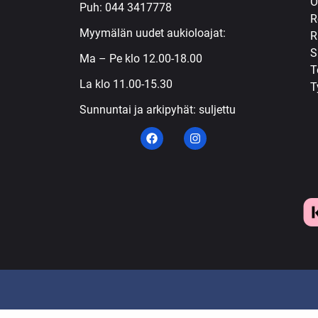
Ö
Puh:
044 3417778
R
Myymälän uudet aukioloajat:
R
S
Ma – Pe klo 12.00-18.00
T
La klo 11.00-15.30
T
Sunnuntai ja arkipyhät: suljettu