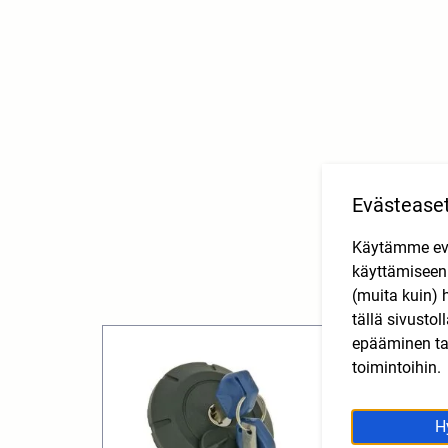
Evästease
Käytämme eväs
käyttämisee
(muita kuin) 
tällä sivusto
epääminen tai
toimintoihin.
H