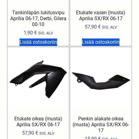
Tankinläpän lukitusvipu
Etukate vasen (musta)
Aprilia 06-17, Derbi, Gilera
Aprilia SX/RX 06-17
00-10
57,90
€
SIS. ALV
1,90
€
SIS. ALV
Lisää ostoskoriin
Lisää ostoskoriin
Etukate oikea (musta)
Penkin alakate oikea
Aprilia SX/RX 06-17
(musta) Aprilia SX/RX 06-
17
57,90
€
SIS. ALV
15,90
€