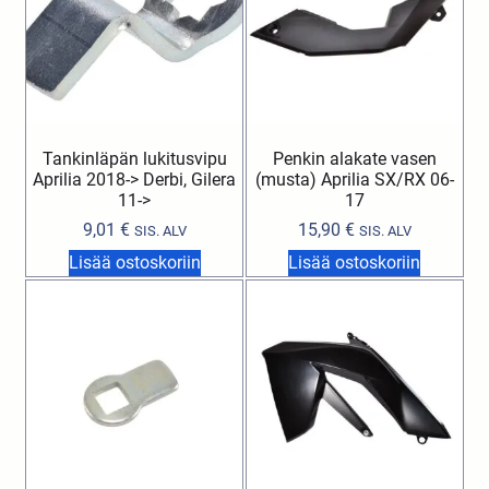
Tankinläpän lukitusvipu
Penkin alakate vasen
Aprilia 2018-> Derbi, Gilera
(musta) Aprilia SX/RX 06-
11->
17
9,01
€
15,90
€
SIS. ALV
SIS. ALV
Lisää ostoskoriin
Lisää ostoskoriin