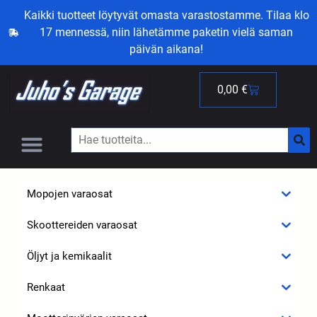
Kaikki tuotteet löytyvät omasta varastostamme. Tilaa klo
17 mennessä, niin lähetämme paketin vielä saman
päivän aikana!
0,00
€
Mopojen varaosat
Skoottereiden varaosat
Öljyt ja kemikaalit
Renkaat