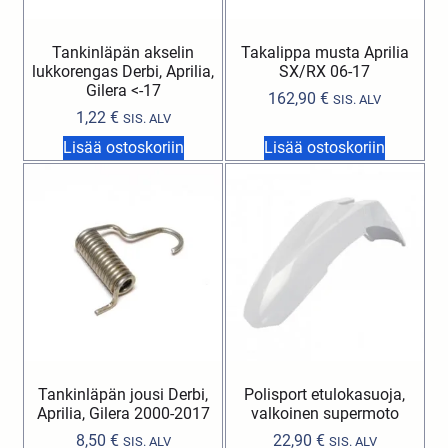
Tankinläpän akselin
Takalippa musta Aprilia
lukkorengas Derbi, Aprilia,
SX/RX 06-17
Gilera <-17
162,90
€
SIS. ALV
1,22
€
SIS. ALV
Lisää ostoskoriin
Lisää ostoskoriin
Tankinläpän jousi Derbi,
Polisport etulokasuoja,
Aprilia, Gilera 2000-2017
valkoinen supermoto
8,50
€
22,90
€
SIS. ALV
SIS. ALV