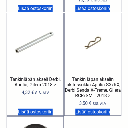
SIS. ALV
Lisää ostoskoriin
Lisää ostoskoriin
Tankinläpän akseli Derbi,
Tankin läpän akselin
Aprilia, Gilera 2018->
lukitussokka Aprilia SX/RX,
Derbi Senda X-Treme, Gilera
4,32
€
SIS. ALV
RCR/SMT 2018->
3,50
€
SIS. ALV
Lisää ostoskoriin
Lisää ostoskoriin