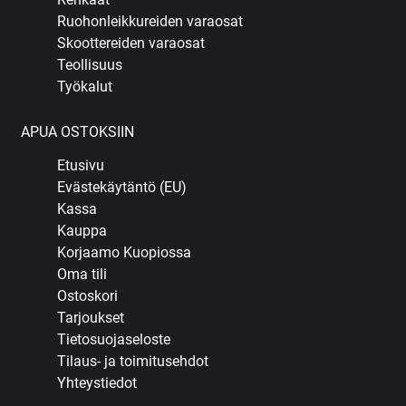
Ruohonleikkureiden varaosat
Skoottereiden varaosat
Teollisuus
Työkalut
APUA OSTOKSIIN
Etusivu
Evästekäytäntö (EU)
Kassa
Kauppa
Korjaamo Kuopiossa
Oma tili
Ostoskori
Tarjoukset
Tietosuojaseloste
Tilaus- ja toimitusehdot
Yhteystiedot