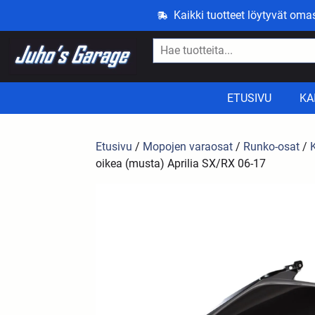
Kaikki tuotteet löytyvät om
ETUSIVU
KA
Etusivu
/
Mopojen varaosat
/
Runko-osat
/
oikea (musta) Aprilia SX/RX 06-17