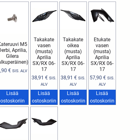
Takakate
Takakate
Etukate
Kateruuvi M5
vasen
oikea
vasen
erbi, Aprilia,
(musta)
(musta)
(musta)
Gilera
Aprilia
Aprilia
Aprilia
alkuperäinen)
SX/RX 06-
SX/RX 06-
SX/RX 06-
17
17
17
1,90
€
SIS. ALV
38,91
€
38,91
€
57,90
€
SIS.
SIS.
SIS.
ALV
ALV
ALV
Lisää
Lisää
Lisää
Lisää
ostoskoriin
ostoskoriin
ostoskoriin
ostoskoriin