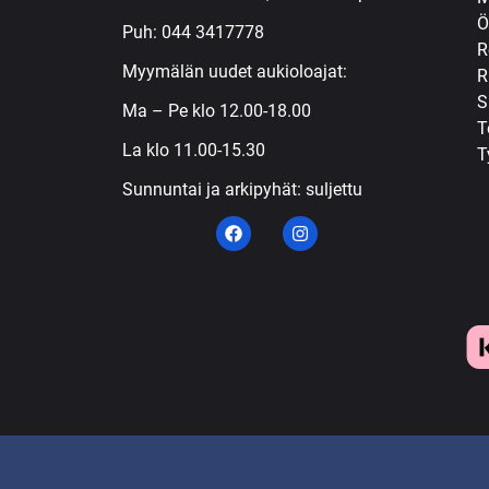
Ö
Puh:
044 3417778
R
Myymälän uudet aukioloajat:
R
S
Ma – Pe klo 12.00-18.00
T
La klo 11.00-15.30
T
Sunnuntai ja arkipyhät: suljettu