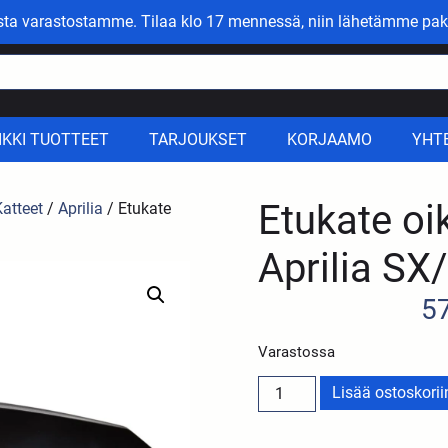
asta varastostamme. Tilaa klo 17 mennessä, niin lähetämme pak
IKKI TUOTTEET
TARJOUKSET
KORJAAMO
YHT
Etukate oi
Katteet
/
Aprilia
/ Etukate
Aprilia SX
5
Varastossa
Lisää ostoskorii