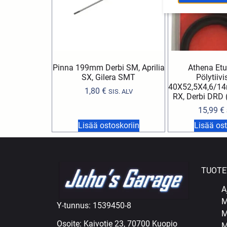
Pinna 199mm Derbi SM, Aprilia
Athena Et
SX, Gilera SMT
Pölytiivi
40X52,5X4,6/14
1,80
€
SIS. ALV
RX, Derbi DRD
15,99
€
Lisää ostoskoriin
Lisää ost
TUOTE
A
M
Y-tunnus: 1539450-8
M
Osoite: Kaivotie 23, 70700 Kuopio
M