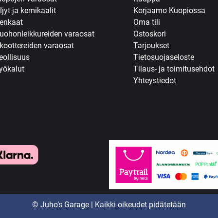
ljyt ja kemikaalit
Korjaamo Kuopiossa
enkaat
Oma tili
uohonleikkureiden varaosat
Ostoskori
koottereiden varaosat
Tarjoukset
eollisuus
Tietosuojaseloste
yökalut
Tilaus- ja toimitusehdot
Yhteystiedot
© Juho’s Garage | Kaikki oikeudet pidätetään