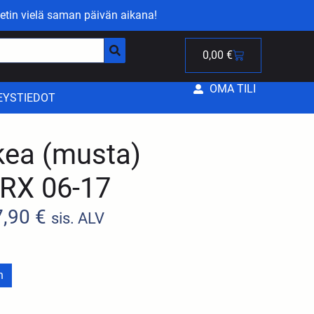
etin vielä saman päivän aikana!
0,00
€
OMA TILI
EYSTIEDOT
kea (musta)
/RX 06-17
7,90
€
sis. ALV
n