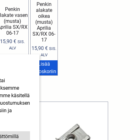
Penkin
Penkin
alakate
lakate vasen
oikea
(musta)
(musta)
prilia SX/RX
Aprilia
06-17
SX/RX 06-
17
15,90
€
SIS.
15,90
€
ALV
SIS.
ALV
Lisää
Lisää
ostoskoriin
ostoskoriin
tai
ääksemme
imme käsitellä
. Suostumuksen
iin ja
ättömillä