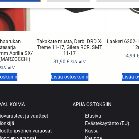
uhaarukan
Takakate musta, Derbi DRD X-
Laakeri 6202-1
stesarja
Treme 11-17, Gilera RCR, SMT
12
mm Aprilia SX/
11-17
4,99
 (MARZOCCHI)
31,90
€
SIS. ALV
SIS. ALV
oskoriin
Lisää ostoskoriin
Lisää o
VALIKOIMA
APUA OSTOKSIIN
jovarusteet ja vaatteet
Etusivu
önkijä
Evästekäytäntö (EU)
oottoripyörien varaosat
Kassa
opojen varaosat
Kauppa