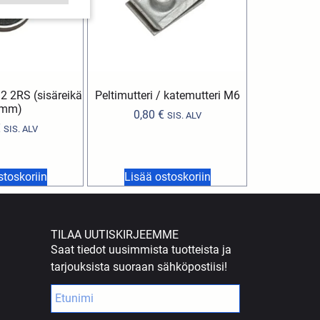
2 2RS (sisäreikä
Peltimutteri / katemutteri M6
mm)
0,80
€
SIS. ALV
€
SIS. ALV
stoskoriin
Lisää ostoskoriin
TILAA UUTISKIRJEEMME
Saat tiedot uusimmista tuotteista ja
tarjouksista suoraan sähköpostiisi!