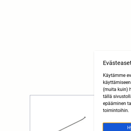
Evästease
Käytämme eväs
käyttämisee
(muita kuin) 
tällä sivusto
epääminen tai
toimintoihin.
H