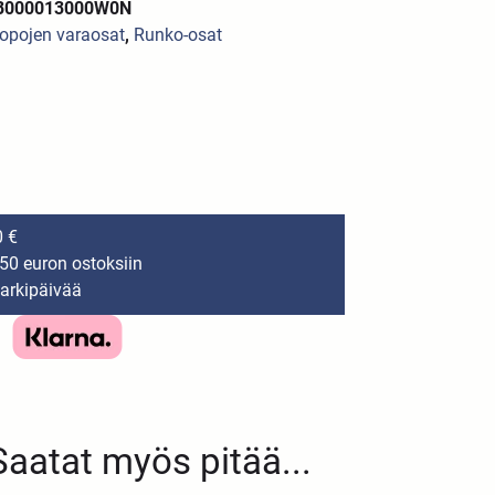
2B000013000W0N
opojen varaosat
,
Runko-osat
0 €
150 euron ostoksiin
 arkipäivää
Saatat myös pitää...