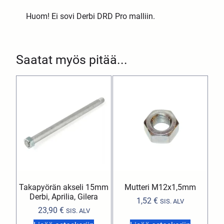
Huom! Ei sovi Derbi DRD Pro malliin.
Saatat myös pitää...
Takapyörän akseli 15mm
Mutteri M12x1,5mm
Derbi, Aprilia, Gilera
1,52
€
SIS. ALV
23,90
€
SIS. ALV