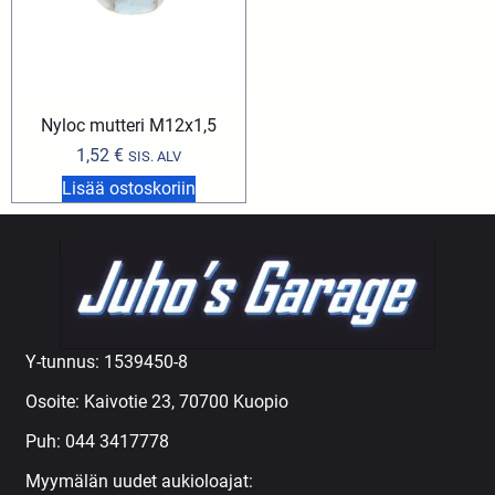
Nyloc mutteri M12x1,5
1,52
€
SIS. ALV
Lisää ostoskoriin
Y-tunnus: 1539450-8
Osoite: Kaivotie 23, 70700 Kuopio
Puh:
044 3417778
Myymälän uudet aukioloajat: