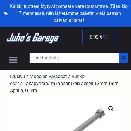
Kaikki tuotteet löytyvät omasta varastostamme. Tilaa klo
17 mennessä, niin lähetämme paketin vielä saman
päivän aikana!
0,00
€
Etusivu
/
Mopojen varaosat
/
Runko-
osat
/ Takapyörän/ takahaarukan akseli 12mm Derbi,
Aprilia, Gilera