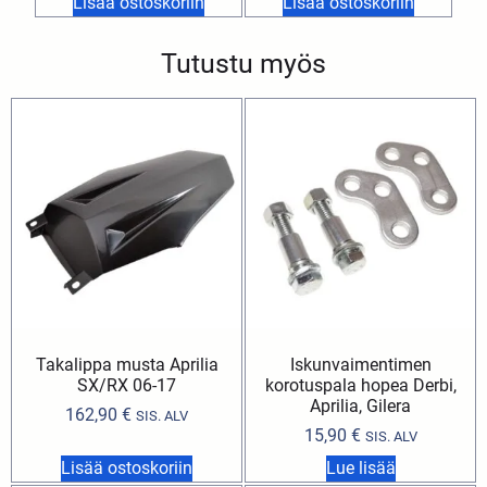
Lisää ostoskoriin
Lisää ostoskoriin
Tutustu myös
Takalippa musta Aprilia
Iskunvaimentimen
SX/RX 06-17
korotuspala hopea Derbi,
Aprilia, Gilera
162,90
€
SIS. ALV
15,90
€
SIS. ALV
Lisää ostoskoriin
Lue lisää