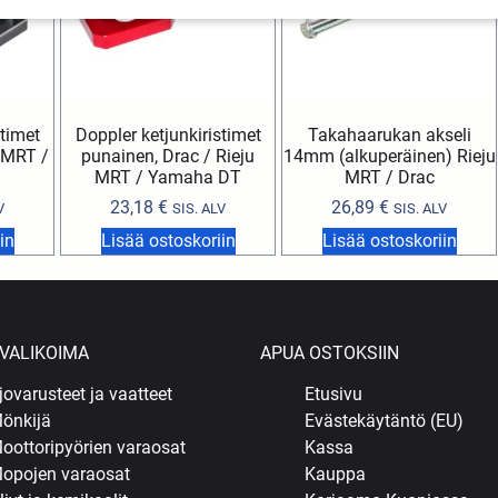
stimet
Doppler ketjunkiristimet
Takahaarukan akseli
 MRT /
punainen, Drac / Rieju
14mm (alkuperäinen) Rieju
MRT / Yamaha DT
MRT / Drac
23,18
€
26,89
€
V
SIS. ALV
SIS. ALV
in
Lisää ostoskoriin
Lisää ostoskoriin
VALIKOIMA
APUA OSTOKSIIN
jovarusteet ja vaatteet
Etusivu
önkijä
Evästekäytäntö (EU)
oottoripyörien varaosat
Kassa
opojen varaosat
Kauppa