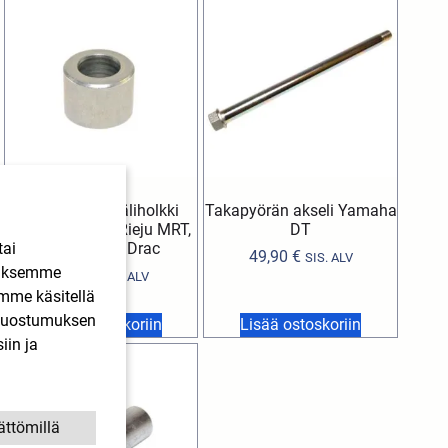
Takapyörän väliholkki
Takapyörän akseli Yamaha
(alkuperäinen) Rieju MRT,
DT
tai
Marathon / Drac
49,90
€
SIS. ALV
ääksemme
8,90
€
SIS. ALV
imme käsitellä
. Suostumuksen
Lisää ostoskoriin
Lisää ostoskoriin
iin ja
ättömillä