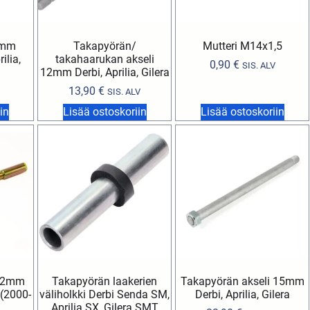
12mm
Takapyörän/
Mutteri M14x1,5
rilia,
takahaarukan akseli
0,90
€
SIS. ALV
12mm Derbi, Aprilia, Gilera
13,90
€
SIS. ALV
in
Lisää ostoskoriin
Lisää ostoskoriin
 12mm
Takapyörän laakerien
Takapyörän akseli 15mm
a (2000-
väliholkki Derbi Senda SM,
Derbi, Aprilia, Gilera
Aprilia SX, Gilera SMT