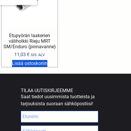
Etupyörän laakerien
väliholkki Rieju MRT
SM/Enduro (pinnavanne)
11,03
€
SIS. ALV
Lisää ostoskoriin
TILAA UUTISKIRJEEMME
Saat tiedot uusimmista tuotteista ja
tarjouksista suoraan sähköpostiisi!