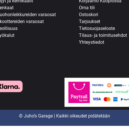
ljyt ja kemikaalit
Korjaamo Kuopiossa
enkaat
Oma tili
uohonleikkureiden varaosat
Ostoskori
koottereiden varaosat
Tarjoukset
eollisuus
Tietosuojaseloste
yökalut
Tilaus- ja toimitusehdot
Yhteystiedot
© Juho’s Garage | Kaikki oikeudet pidätetään