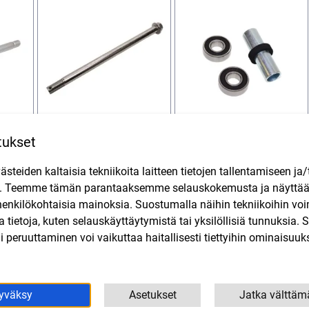
tukset
 15mm
Takapyörän akseli Drac,
Etupyörän holkki +
lera
Rieju MRT
laakerisarja 6202 Derbi
teiden kaltaisia tekniikoita laitteen tietojen tallentamiseen ja/
Senda R, Aprilia RX, Gilera
19,90
€
V
SIS. ALV
RCR
n. Teemme tämän parantaaksemme selauskokemusta ja näytt
24,90
€
henkilökohtaisia mainoksia. Suostumalla näihin tekniikoihin vo
SIS. ALV
lla tietoja, kuten selauskäyttäytymistä tai yksilöllisiä tunnuksia
in
Lisää ostoskoriin
Lisää ostoskoriin
 peruuttaminen voi vaikuttaa haitallisesti tiettyihin ominaisuuks
yväksy
Asetukset
Jatka välttäm