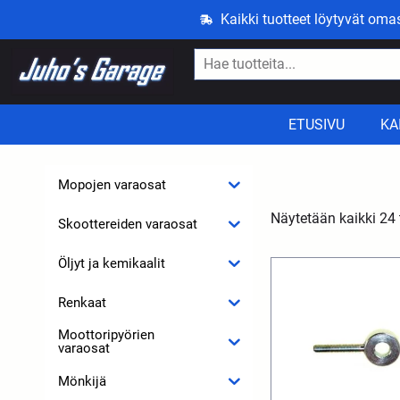
Kaikki tuotteet löytyvät om
ETUSIVU
KA
Mopojen varaosat
Näytetään kaikki 24 
Skoottereiden varaosat
Öljyt ja kemikaalit
Renkaat
Moottoripyörien
varaosat
Mönkijä