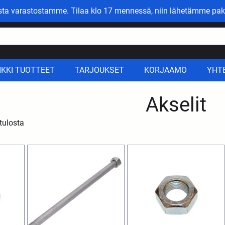
asta varastostamme. Tilaa klo 17 mennessä, niin lähetämme pak
IKKI TUOTTEET
TARJOUKSET
KORJAAMO
YHT
Akselit
tulosta