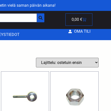
etin vielä saman päivän aikana!
0,00
€
OMA TILI
EYSTIEDOT