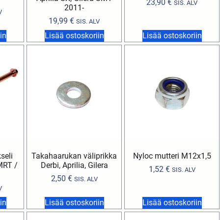
23,90
€
SIS. ALV
2011-
V
19,99
€
SIS. ALV
in
Lisää ostoskoriin
Lisää ostoskoriin
seli
Takahaarukan väliprikka
Nyloc mutteri M12x1,5
MRT /
Derbi, Aprilia, Gilera
1,52
€
SIS. ALV
2,50
€
SIS. ALV
V
in
Lisää ostoskoriin
Lisää ostoskoriin