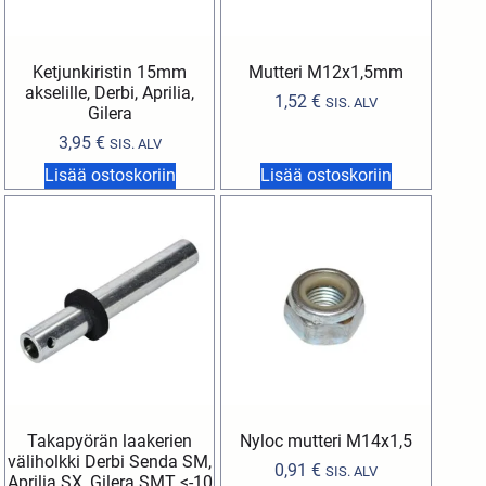
Ketjunkiristin 15mm
Mutteri M12x1,5mm
akselille, Derbi, Aprilia,
1,52
€
SIS. ALV
Gilera
3,95
€
SIS. ALV
Lisää ostoskoriin
Lisää ostoskoriin
Takapyörän laakerien
Nyloc mutteri M14x1,5
väliholkki Derbi Senda SM,
0,91
€
SIS. ALV
Aprilia SX, Gilera SMT <-10