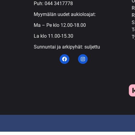
Ö
Puh:
044 3417778
R
Myymälän uudet aukioloajat:
R
S
Ma – Pe klo 12.00-18.00
T
La klo 11.00-15.30
T
Sunnuntai ja arkipyhät: suljettu