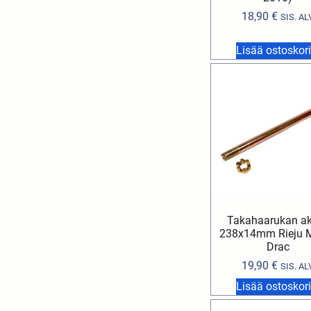
18,90
€
SIS. AL
Lisää ostoskori
Takahaarukan ak
238x14mm Rieju 
Drac
19,90
€
SIS. AL
Lisää ostoskori