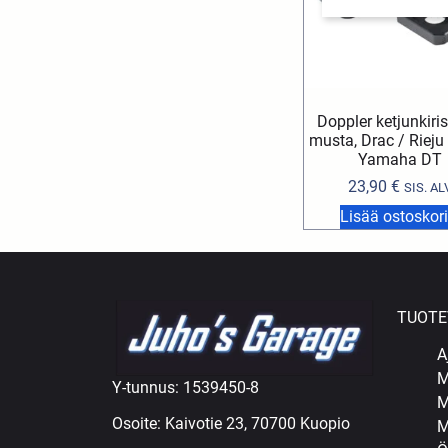
Doppler ketjunkiri
musta, Drac / Rieju
Yamaha DT
23,90
€
SIS. AL
Lisää ostoskori
TUOTE
A
M
Y-tunnus: 1539450-8
M
Osoite: Kaivotie 23, 70700 Kuopio
M