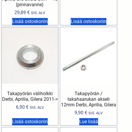
(pinnavanne)
29,89
€
SIS. ALV
Lisää ostoskoriin
Lisää ostoskoriin
Takapyörän väliholkki
Takapyörän /
Derbi, Aprilia, Gilera 2011->
takahaarukan akseli
12mm Derbi, Aprilia, Gilera
6,90
€
SIS. ALV
9,90
€
SIS. ALV
Lisää ostoskoriin
Lue lisää