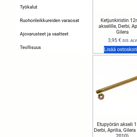
Työkalut
Ketjunkiristin 
Ruohonleikkureiden varaosat
akselille, Derbi, Ap
Gilera
Ajovarusteet ja vaatteet
3,95
€
SIS. ALV
Teollisuus
Lisää ostoskori
Etupyörän akseli
Derbi, Aprilia, Giler
2010)