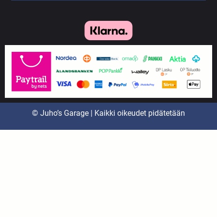
© Juho’s Garage | Kaikki oikeudet pidätetään