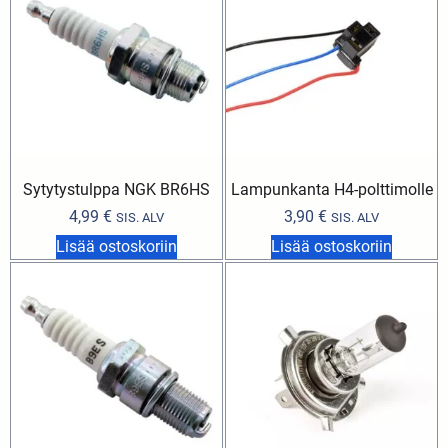
Sytytystulppa NGK BR6HS
Lampunkanta H4-polttimolle
4,99
€
3,90
€
SIS. ALV
SIS. ALV
Lisää ostoskoriin
Lisää ostoskoriin