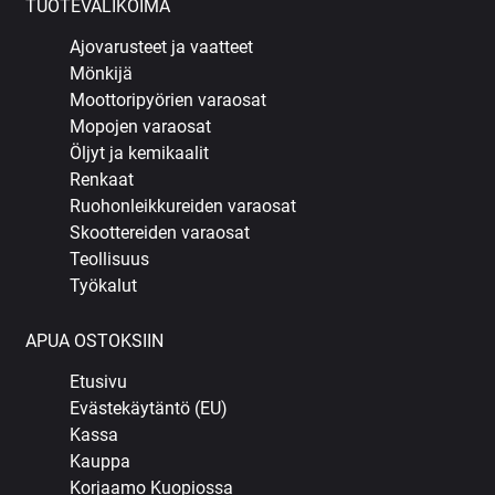
TUOTEVALIKOIMA
Ajovarusteet ja vaatteet
Mönkijä
Moottoripyörien varaosat
Mopojen varaosat
Öljyt ja kemikaalit
Renkaat
Ruohonleikkureiden varaosat
Skoottereiden varaosat
Teollisuus
Työkalut
APUA OSTOKSIIN
Etusivu
Evästekäytäntö (EU)
Kassa
Kauppa
Korjaamo Kuopiossa