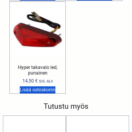
Hyper takavalo led,
punainen
14,50
€
SIS. ALV
Lisää ostoskoriin
Tutustu myös