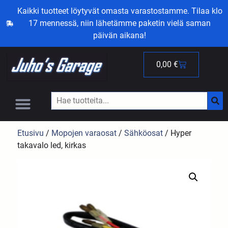
Kaikki tuotteet löytyvät omasta varastostamme. Tilaa klo
17 mennessä, niin lähetämme paketin vielä saman
päivän aikana!
0,00
€
Etusivu
/
Mopojen varaosat
/
Sähköosat
/ Hyper
takavalo led, kirkas