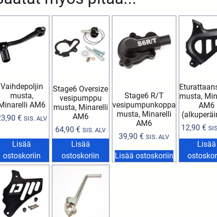
Vaihdepoljin
Eturattaan
Stage6 Oversize
musta,
Stage6 R/T
musta, Mina
vesipumppu
Minarelli AM6
vesipumpunkoppa
AM6
musta, Minarelli
musta, Minarelli
(alkuperäi
AM6
23,90
€
SIS. ALV
AM6
12,90
€
SI
64,90
€
SIS. ALV
39,90
€
SIS. ALV
Lisää
Lisää
Lisää
ostoskoriin
ostoskoriin
Lisää ostoskoriin
ostoskor