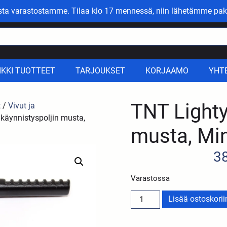
asta varastostamme. Tilaa klo 17 mennessä, niin lähetämme pak
IKKI TUOTTEET
TARJOUKSET
KORJAAMO
YHT
TNT Lighty
t
/
Vivut ja
käynnistyspoljin musta,
musta, Min
3
Varastossa
Lisää ostoskorii