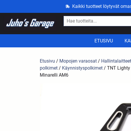
Kaikki tuotteet löytyvät om
ETUSIVU
KA
Etusivu
/
Mopojen varaosat
/
Hallintalaittee
polkimet
/
Käynnistyspolkimet
/ TNT Lighty 
Minarelli AM6