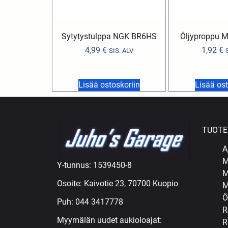
Sytytystulppa NGK BR6HS
Öljyproppu M
4,99
€
1,92
€
SIS. ALV
Lisää ostoskoriin
Lisää ost
TUOTE
A
M
Y-tunnus: 1539450-8
M
Osoite: Kaivotie 23, 70700 Kuopio
M
Ö
Puh:
044 3417778
R
Myymälän uudet aukioloajat:
R