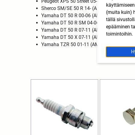
Peugeot XPS 50 Street 05- (AM6)
käyttämisee
Sherco SM/SE 50 R 14- (AM6)
(muita kuin) 
Yamaha DT 50 R 00-06 (AM6)
tällä sivusto
Yamaha DT 50 R SM 04-06 (AM6)
epääminen tai
Yamaha DT 50 R 07-11 (AM6)
toimintoihin.
Yamaha DT 50 X 07-11 (AM6)
Yamaha TZR 50 01-11 (AM6)
H