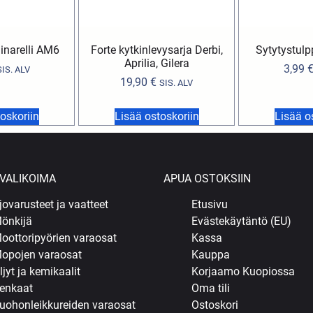
inarelli AM6
Forte kytkinlevysarja Derbi,
Sytytystul
Aprilia, Gilera
3,99
SIS. ALV
19,90
€
SIS. ALV
oskoriin
Lisää ostoskoriin
Lisää o
VALIKOIMA
APUA OSTOKSIIN
jovarusteet ja vaatteet
Etusivu
önkijä
Evästekäytäntö (EU)
oottoripyörien varaosat
Kassa
opojen varaosat
Kauppa
ljyt ja kemikaalit
Korjaamo Kuopiossa
enkaat
Oma tili
uohonleikkureiden varaosat
Ostoskori