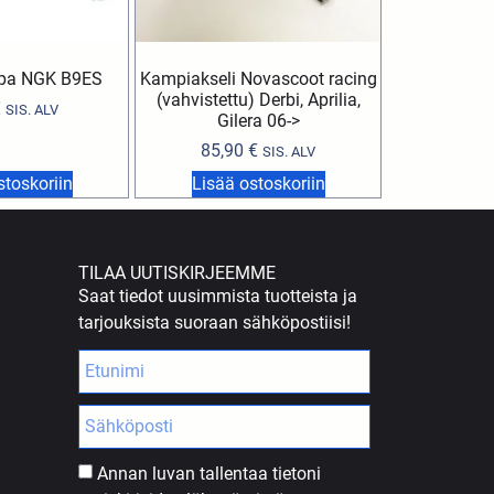
ppa NGK B9ES
Kampiakseli Novascoot racing
(vahvistettu) Derbi, Aprilia,
€
SIS. ALV
Gilera 06->
85,90
€
SIS. ALV
stoskoriin
Lisää ostoskoriin
TILAA UUTISKIRJEEMME
Saat tiedot uusimmista tuotteista ja
tarjouksista suoraan sähköpostiisi!
Annan luvan tallentaa tietoni