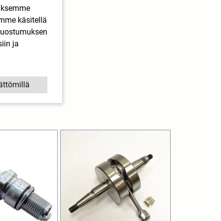
ääksemme
imme käsitellä
. Suostumuksen
iin ja
ättömillä