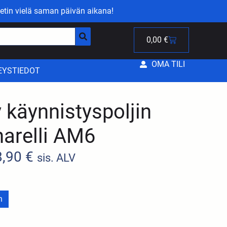
etin vielä saman päivän aikana!
0,00
€
OMA TILI
EYSTIEDOT
 käynnistyspoljin
arelli AM6
8,90
€
sis. ALV
n