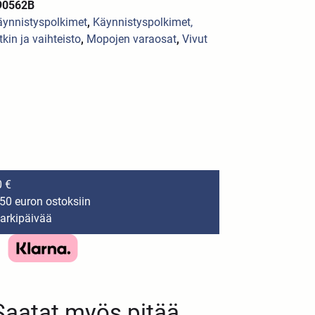
90562B
äynnistyspolkimet
,
Käynnistyspolkimet,
tkin ja vaihteisto
,
Mopojen varaosat
,
Vivut
0 €
150 euron ostoksiin
 arkipäivää
Saatat myös pitää...