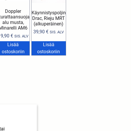
Doppler
Käynnistyspoljin
turattaansuoja
Drac, Rieju MRT
alu musta,
(alkuperäinen)
Minarelli AM6
39,90
€
SIS. ALV
19,90
€
SIS. ALV
Lisää
Lisää
ostoskoriin
ostoskoriin
tai