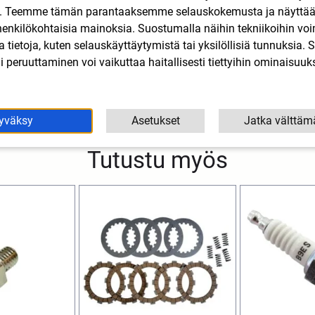
n. Teemme tämän parantaaksemme selauskokemusta ja näytt
henkilökohtaisia mainoksia. Suostumalla näihin tekniikoihin vo
lla tietoja, kuten selauskäyttäytymistä tai yksilöllisiä tunnuksia
 peruuttaminen voi vaikuttaa haitallisesti tiettyihin ominaisuuks
yväksy
Asetukset
Jatka välttäm
Tutustu myös