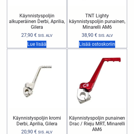
Käynnistyspoljin
TNT Lighty
alkuperäinen Derbi, Aprilia,
käynnistyspoljin punainen,
Gilera
Minarelli AM6
27,90
€
38,90
€
SIS. ALV
SIS. ALV
Lue lisää
Lisää ostoskoriin
Käynnistyspoljin kromi
Käynnistyspoljin punainen
Derbi, Aprilia, Gilera
Drac / Rieju MRT, Minarelli
AM6
20,90
€
SIS. ALV