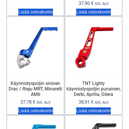
37,90
€
SIS. ALV
Lisää ostoskoriin
Lisää ostoskoriin
Käynnistyspoljin sininen
TNT Lighty
Drac / Rieju MRT, Minarelli
käynnistyspoljin punainen,
AM6
Derbi, Aprilia, Gilera
37,78
€
38,91
€
SIS. ALV
SIS. ALV
Lisää ostoskoriin
Lisää ostoskoriin