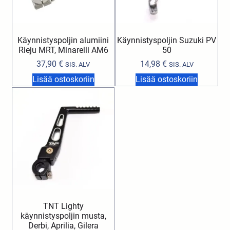
Käynnistyspoljin alumiini
Käynnistyspoljin Suzuki PV
Rieju MRT, Minarelli AM6
50
37,90
€
14,98
€
SIS. ALV
SIS. ALV
Lisää ostoskoriin
Lisää ostoskoriin
TNT Lighty
käynnistyspoljin musta,
Derbi, Aprilia, Gilera