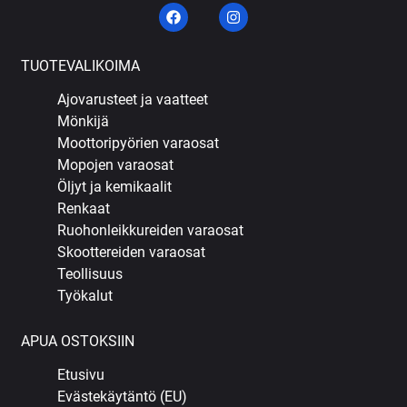
TUOTEVALIKOIMA
Ajovarusteet ja vaatteet
Mönkijä
Moottoripyörien varaosat
Mopojen varaosat
Öljyt ja kemikaalit
Renkaat
Ruohonleikkureiden varaosat
Skoottereiden varaosat
Teollisuus
Työkalut
APUA OSTOKSIIN
Etusivu
Evästekäytäntö (EU)