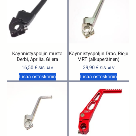
Käynnistyspoljin musta
Käynnistyspoljin Drac, Rieju
Derbi, Aprilia, Gilera
MRT (alkuperäinen)
16,50
€
39,90
€
SIS. ALV
SIS. ALV
Lisää ostoskoriin
Lisää ostoskoriin