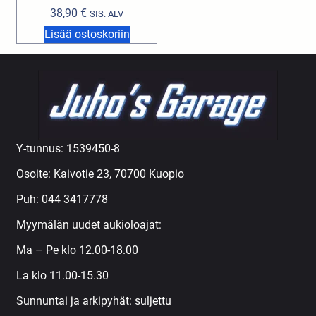
38,90
€
SIS. ALV
Lisää ostoskoriin
Y-tunnus: 1539450-8
Osoite: Kaivotie 23, 70700 Kuopio
Puh:
044 3417778
Myymälän uudet aukioloajat:
Ma – Pe klo 12.00-18.00
La klo 11.00-15.30
Sunnuntai ja arkipyhät: suljettu