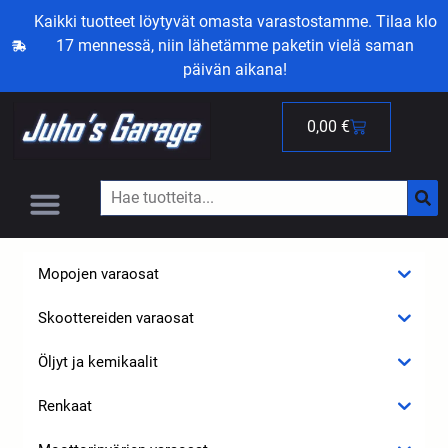
Kaikki tuotteet löytyvät omasta varastostamme. Tilaa klo
17 mennessä, niin lähetämme paketin vielä saman
päivän aikana!
0,00
€
Mopojen varaosat
Skoottereiden varaosat
Öljyt ja kemikaalit
Renkaat