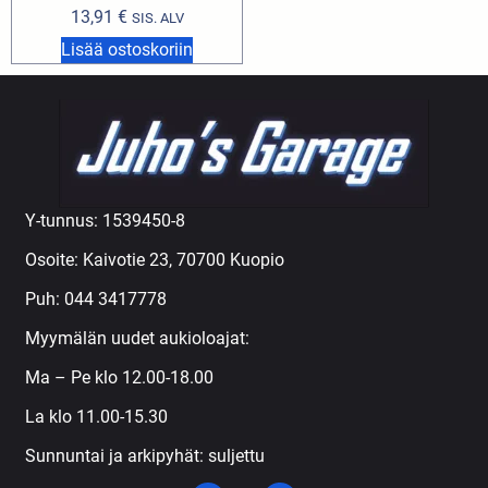
13,91
€
SIS. ALV
Lisää ostoskoriin
Y-tunnus: 1539450-8
Osoite: Kaivotie 23, 70700 Kuopio
Puh:
044 3417778
Myymälän uudet aukioloajat:
Ma – Pe klo 12.00-18.00
La klo 11.00-15.30
Sunnuntai ja arkipyhät: suljettu