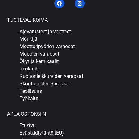
TUOTEVALIKOIMA
Ajovarusteet ja vaatteet
Mönkijä
Moottoripyörien varaosat
Mopojen varaosat
Öljyt ja kemikaalit
Renkaat
Ruohonleikkureiden varaosat
Skoottereiden varaosat
Teollisuus
Työkalut
APUA OSTOKSIIN
Etusivu
Evästekäytäntö (EU)