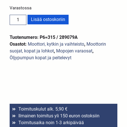
Varastossa
Lisää ostoskoriin
Tuotenumero: P6=315 / 289079A
Osastot:
Moottori, kytkin ja vaihteisto
,
Moottorin
suojat, kopat ja lohkot
,
Mopojen varaosat
,
Öljypumpun kopat ja peitelevyt
Toimituskulut alk. 5,90 €
Ilmainen toimitus yli 150 euron ostoksiin
Toimitusaika noin 1-3 arkipäivää