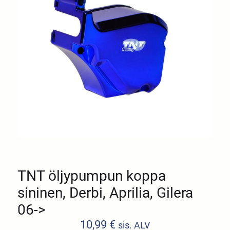
TNT öljypumpun koppa
sininen, Derbi, Aprilia, Gilera
06->
10,99
€
sis. ALV