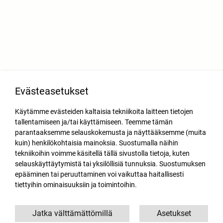
Evästeasetukset
Käytämme evästeiden kaltaisia tekniikoita laitteen tietojen
tallentamiseen ja/tai käyttämiseen. Teemme tämän
parantaaksemme selauskokemusta ja näyttääksemme (muita
kuin) henkilökohtaisia mainoksia. Suostumalla näihin
tekniikoihin voimme käsitellä tällä sivustolla tietoja, kuten
selauskäyttäytymistä tai yksilöllisiä tunnuksia. Suostumuksen
epääminen tai peruuttaminen voi vaikuttaa haitallisesti
tiettyihin ominaisuuksiin ja toimintoihin.
Jatka välttämättömillä
Asetukset