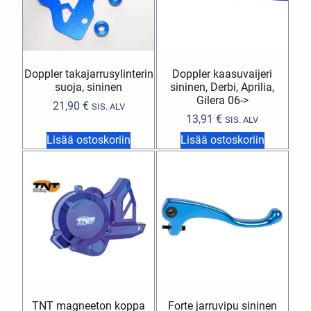
Doppler takajarrusylinterin
Doppler kaasuvaijeri
suoja, sininen
sininen, Derbi, Aprilia,
Gilera 06->
21,90
€
SIS. ALV
13,91
€
SIS. ALV
Lisää ostoskoriin
Lisää ostoskoriin
TNT magneeton koppa
Forte jarruvipu sininen