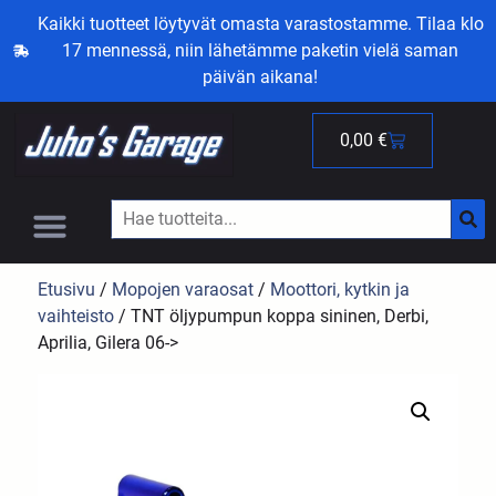
Kaikki tuotteet löytyvät omasta varastostamme. Tilaa klo
17 mennessä, niin lähetämme paketin vielä saman
päivän aikana!
0,00
€
Etusivu
/
Mopojen varaosat
/
Moottori, kytkin ja
vaihteisto
/ TNT öljypumpun koppa sininen, Derbi,
Aprilia, Gilera 06->