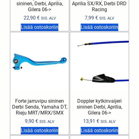
sininen, Derbi, Aprilia,
Aprilia SX/RX, Derbi DRD
Gilera 06->
Racing
22,90
€
7,99
€
SIS. ALV
SIS. ALV
Lisää ostoskoriin
Lisää ostoskoriin
Forte jarruvipu sininen
Doppler kytkinvaijeri
Derbi Senda, Yamaha DT,
sininen Derbi, Aprilia,
Rieju MRT/MRX/SMX
Gilera 06->
9,90
€
13,91
€
SIS. ALV
SIS. ALV
Lisää ostoskoriin
Lisää ostoskoriin