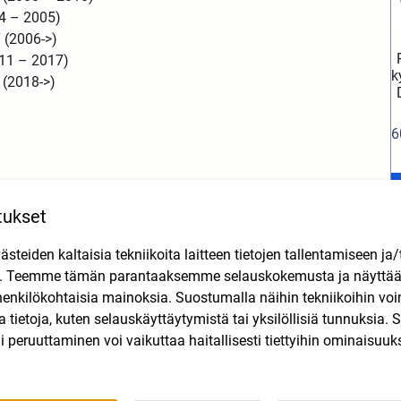
4 – 2005)
 (2006->)
11 – 2017)
k
 (2018->)
6
tukset
teiden kaltaisia tekniikoita laitteen tietojen tallentamiseen ja/
n. Teemme tämän parantaaksemme selauskokemusta ja näytt
henkilökohtaisia mainoksia. Suostumalla näihin tekniikoihin vo
Tutustu myös
lla tietoja, kuten selauskäyttäytymistä tai yksilöllisiä tunnuksia
 peruuttaminen voi vaikuttaa haitallisesti tiettyihin ominaisuuks