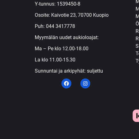
M
Y-tunnus: 1539450-8
M
Osoite: Kaivotie 23, 70700 Kuopio
M
Ö
Puh:
044 3417778
R
Myymälän uudet aukioloajat:
R
S
Ma – Pe klo 12.00-18.00
T
La klo 11.00-15.30
T
Sunnuntai ja arkipyhät: suljettu