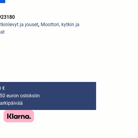
923180
tkinlevyt ja jouset
,
Moottori, kytkin ja
at
0 €
150 euron ostoksiin
 arkipäivää