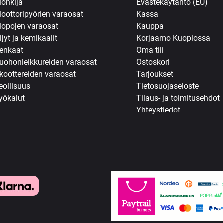
önkijä
Evästekäytäntö (EU)
oottoripyörien varaosat
Kassa
opojen varaosat
Kauppa
ljyt ja kemikaalit
Korjaamo Kuopiossa
enkaat
Oma tili
uohonleikkureiden varaosat
Ostoskori
koottereiden varaosat
Tarjoukset
eollisuus
Tietosuojaseloste
yökalut
Tilaus- ja toimitusehdot
Yhteystiedot