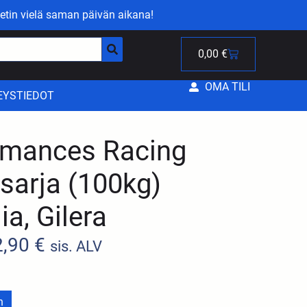
etin vielä saman päivän aikana!
0,00
€
OMA TILI
EYSTIEDOT
rmances Racing
isarja (100kg)
ia, Gilera
2,90
€
sis. ALV
n