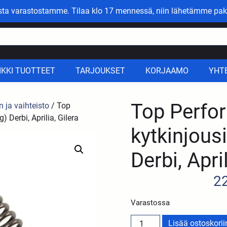
asta varastostamme. Tilaa klo 17 mennessä, niin lähetämme pak
IKKI TUOTTEET
TARJOUKSET
KORJAAMO
YHT
Top Perfo
n ja vaihteisto
/ Top
 Derbi, Aprilia, Gilera
kytkinjous
Derbi, April
2
Varastossa
Lisää ostoskorii