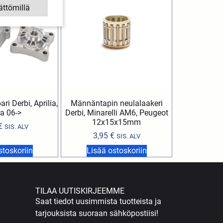
ättömillä
ari Derbi, Aprilia,
Männäntapin neulalaakeri
ra 06->
Derbi, Minarelli AM6, Peugeot
12x15x15mm
€
SIS. ALV
3,95
€
SIS. ALV
stoskoriin
Lisää ostoskoriin
TILAA UUTISKIRJEEMME
Saat tiedot uusimmista tuotteista ja
tarjouksista suoraan sähköpostiisi!