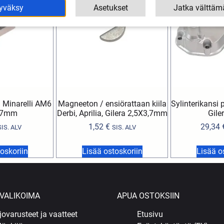
yväksy
Asetukset
Jatka välttäm
 Minarelli AM6
Magneeton / ensiörattaan kiila
Sylinterikansi p
,7mm
Derbi, Aprilia, Gilera 2,5X3,7mm
Gile
1,52
€
29,34
SIS. ALV
SIS. ALV
oskoriin
Lisää ostoskoriin
Lisää o
VALIKOIMA
APUA OSTOKSIIN
jovarusteet ja vaatteet
Etusivu