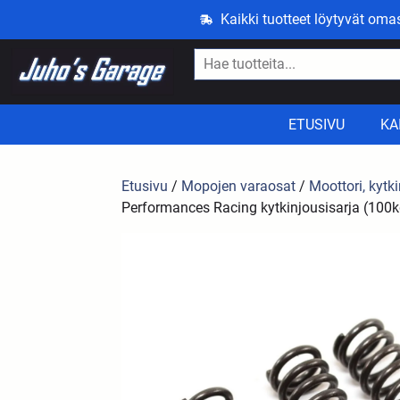
Kaikki tuotteet löytyvät om
ETUSIVU
KA
Etusivu
/
Mopojen varaosat
/
Moottori, kytki
Performances Racing kytkinjousisarja (100kg)