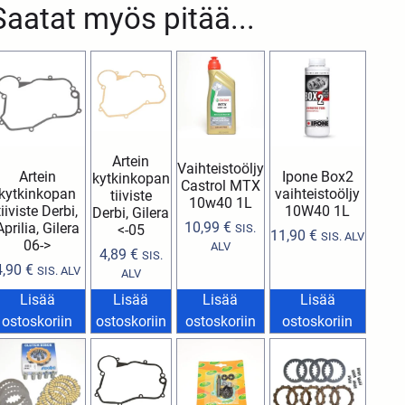
Saatat myös pitää...
Artein
Vaihteistoöljy
Artein
Ipone Box2
kytkinkopan
Castrol MTX
kytkinkopan
vaihteistoöljy
tiiviste
10w40 1L
tiiviste Derbi,
10W40 1L
Derbi, Gilera
10,99
€
Aprilia, Gilera
<-05
SIS.
11,90
€
SIS. ALV
06->
ALV
4,89
€
SIS.
4,90
€
SIS. ALV
ALV
Lisää
Lisää
Lisää
Lisää
ostoskoriin
ostoskoriin
ostoskoriin
ostoskoriin