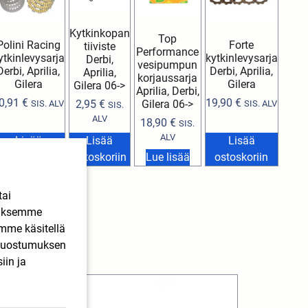
Kytkinkopan
Top
Polini Racing
Forte
tiiviste
Performance
ytkinlevysarja
kytkinlevysarja
Derbi,
vesipumpun
Derbi, Aprilia,
Derbi, Aprilia,
Aprilia,
korjaussarja
Gilera
Gilera
Gilera 06->
Aprilia, Derbi,
0,91
€
19,90
€
2,95
€
Gilera 06->
SIS. ALV
SIS. ALV
SIS.
ALV
18,90
€
SIS.
ALV
Lisää
Lisää
Lisää
ostoskoriin
ostoskoriin
Lue lisää
ostoskoriin
tai
ääksemme
imme käsitellä
. Suostumuksen
iin ja