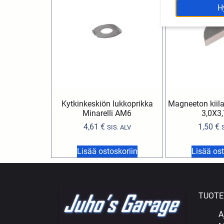
H
Kytkinkeskiön lukkoprikka
Magneeton kiila
Minarelli AM6
3,0X3
4,61
€
1,50
€
SIS. ALV
Lisää ostoskoriin
Lisää ost
TUOTE
A