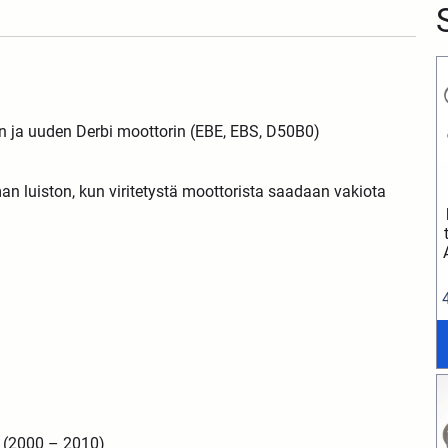
n ja uuden Derbi moottorin (EBE, EBS, D50B0)
man
luisto
n,
kun
viritetystä
moottorista
saadaan
vakiota
 (2000 – 2010)