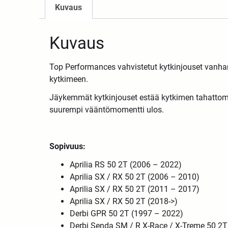
Kuvaus
Kuvaus
Top Performances vahvistetut kytkinjouset vanha
kytkimeen.
Jäykemmät
kytkinjouset
estää
kytkimen
tahat
to
suuremp
i
vääntömomentti
ulos.
Sopivuus:
Aprilia RS 50 2T (2006 – 2022)
Aprilia SX / RX 50 2T (2006 – 2010)
Aprilia SX / RX 50 2T (2011 – 2017)
Aprilia SX / RX 50 2T (2018->)
Derbi GPR 50 2T (1997 – 2022)
Derbi Senda SM / R X-Race / X-Treme 50 2T