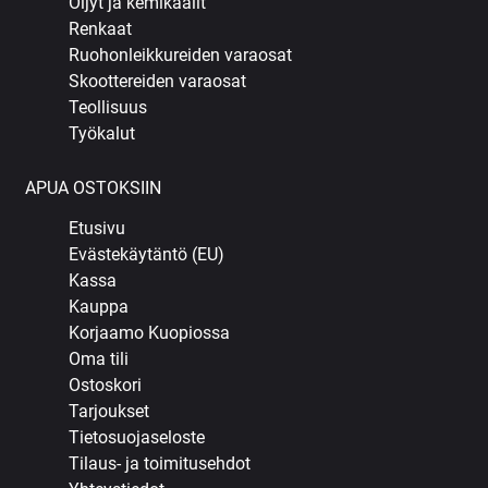
Öljyt ja kemikaalit
Renkaat
Ruohonleikkureiden varaosat
Skoottereiden varaosat
Teollisuus
Työkalut
APUA OSTOKSIIN
Etusivu
Evästekäytäntö (EU)
Kassa
Kauppa
Korjaamo Kuopiossa
Oma tili
Ostoskori
Tarjoukset
Tietosuojaseloste
Tilaus- ja toimitusehdot