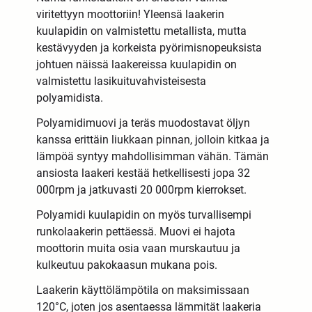
viritettyyn moottoriin! Yleensä laakerin
kuulapidin on valmistettu metallista, mutta
kestävyyden ja korkeista pyörimisnopeuksista
johtuen näissä laakereissa kuulapidin on
valmistettu lasikuituvahvisteisesta
polyamidista.
Polyamidimuovi ja teräs muodostavat öljyn
kanssa erittäin liukkaan pinnan, jolloin kitkaa ja
lämpöä syntyy mahdollisimman vähän. Tämän
ansiosta laakeri kestää hetkellisesti jopa 32
000rpm ja jatkuvasti 20 000rpm kierrokset.
Polyamidi kuulapidin on myös turvallisempi
runkolaakerin pettäessä. Muovi ei hajota
moottorin muita osia vaan murskautuu ja
kulkeutuu pakokaasun mukana pois.
Laakerin käyttölämpötila on maksimissaan
120°C, joten jos asentaessa lämmität laakeria