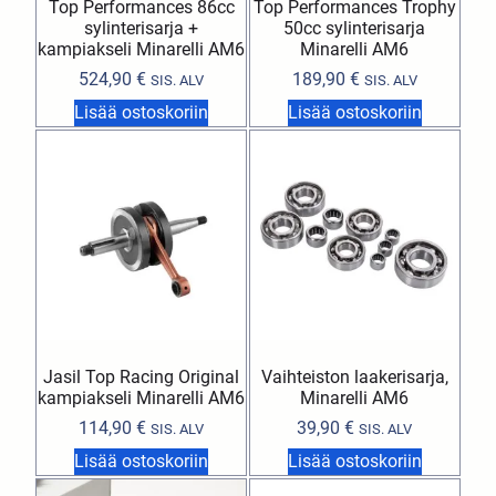
Top Performances 86cc
Top Performances Trophy
sylinterisarja +
50cc sylinterisarja
kampiakseli Minarelli AM6
Minarelli AM6
524,90
€
189,90
€
SIS. ALV
SIS. ALV
Lisää ostoskoriin
Lisää ostoskoriin
Jasil Top Racing Original
Vaihteiston laakerisarja,
kampiakseli Minarelli AM6
Minarelli AM6
114,90
€
39,90
€
SIS. ALV
SIS. ALV
Lisää ostoskoriin
Lisää ostoskoriin