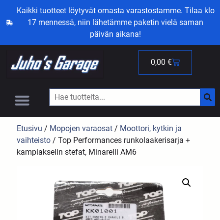
Kaikki tuotteet löytyvät omasta varastostamme. Tilaa klo
17 mennessä, niin lähetämme paketin vielä saman
päivän aikana!
0,00
€
Etusivu
/
Mopojen varaosat
/
Moottori, kytkin ja
vaihteisto
/ Top Performances runkolaakerisarja +
kampiakselin stefat, Minarelli AM6