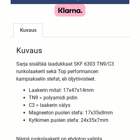
Kuvaus
Kuvaus
Sarja sisältää laadukkaat SKF 6303 TN9/C3
runkolaakerit sekä Top performancen
kampiakselin stefat, eli öljytiivisteet.
Laakerin mitat: 17x47x14mm
TN9 = polyamidi pidin
C3 = laakerin välys
Magneeton puolen stefa: 17x35x8mm
Kytkimen puolen stefa: 24x35x7mm
Nämä runkolaakerit on ehdoton valinta