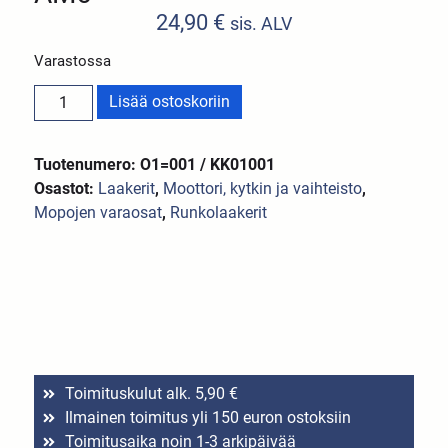
24,90
€
sis. ALV
Varastossa
Lisää ostoskoriin
Tuotenumero: O1=001 / KK01001
Osastot:
Laakerit
,
Moottori, kytkin ja vaihteisto
,
Mopojen varaosat
,
Runkolaakerit
Toimituskulut alk. 5,90 €
Ilmainen toimitus yli 150 euron ostoksiin
Toimitusaika noin 1-3 arkipäivää