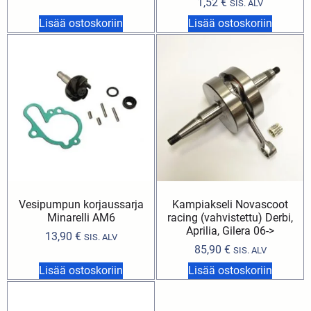
1,52
€
SIS. ALV
Lisää ostoskoriin
Lisää ostoskoriin
Vesipumpun korjaussarja
Kampiakseli Novascoot
Minarelli AM6
racing (vahvistettu) Derbi,
Aprilia, Gilera 06->
13,90
€
SIS. ALV
85,90
€
SIS. ALV
Lisää ostoskoriin
Lisää ostoskoriin