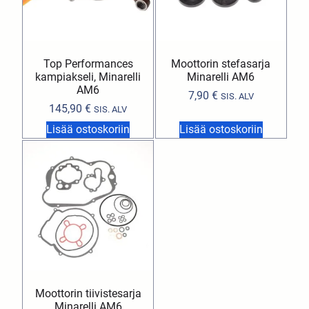
Top Performances
Moottorin stefasarja
kampiakseli, Minarelli
Minarelli AM6
AM6
7,90
€
SIS. ALV
145,90
€
SIS. ALV
Lisää ostoskoriin
Lisää ostoskoriin
Moottorin tiivistesarja
Minarelli AM6