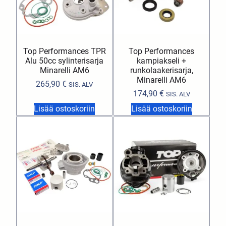
Top Performances TPR
Top Performances
Alu 50cc sylinterisarja
kampiakseli +
Minarelli AM6
runkolaakerisarja,
Minarelli AM6
265,90
€
SIS. ALV
174,90
€
SIS. ALV
Lisää ostoskoriin
Lisää ostoskoriin