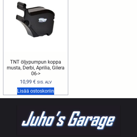
TNT öljypumpun koppa
musta, Derbi, Aprilia, Gilera
06->
10,99
€
SIS. ALV
Lisää ostoskoriin