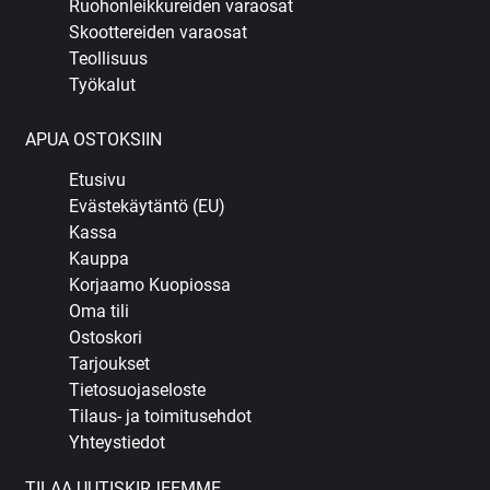
Ruohonleikkureiden varaosat
Skoottereiden varaosat
Teollisuus
Työkalut
APUA OSTOKSIIN
Etusivu
Evästekäytäntö (EU)
Kassa
Kauppa
Korjaamo Kuopiossa
Oma tili
Ostoskori
Tarjoukset
Tietosuojaseloste
Tilaus- ja toimitusehdot
Yhteystiedot
TILAA UUTISKIRJEEMME