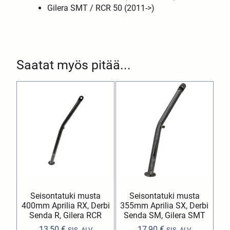
Gilera SMT / RCR 50 (2011->)
Saatat myös pitää...
Seisontatuki musta
Seisontatuki musta
400mm Aprilia RX, Derbi
355mm Aprilia SX, Derbi
Senda R, Gilera RCR
Senda SM, Gilera SMT
13,50
€
17,90
€
SIS. ALV
SIS. ALV