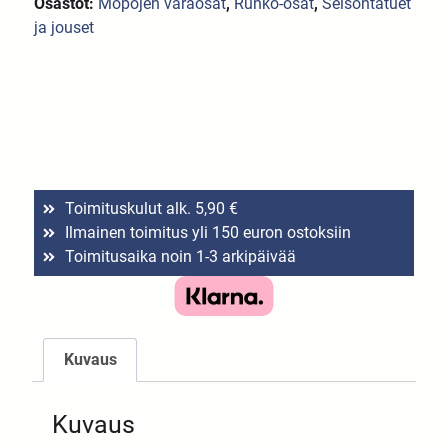
Osastot:
Mopojen varaosat
,
Runko-osat
,
Seisontatuet
ja jouset
Toimituskulut alk. 5,90 €
Ilmainen toimitus yli 150 euron ostoksiin
Toimitusaika noin 1-3 arkipäivää
Kuvaus
Kuvaus