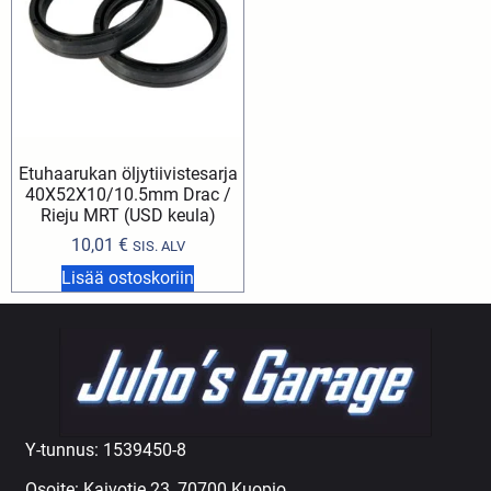
Etuhaarukan öljytiivistesarja
40X52X10/10.5mm Drac /
Rieju MRT (USD keula)
10,01
€
SIS. ALV
Lisää ostoskoriin
Y-tunnus: 1539450-8
Osoite: Kaivotie 23, 70700 Kuopio