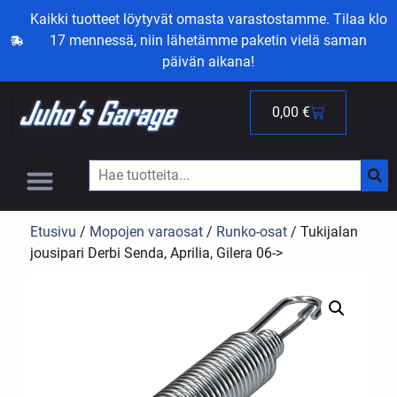
Kaikki tuotteet löytyvät omasta varastostamme. Tilaa klo
17 mennessä, niin lähetämme paketin vielä saman
päivän aikana!
0,00
€
Etusivu
/
Mopojen varaosat
/
Runko-osat
/ Tukijalan
jousipari Derbi Senda, Aprilia, Gilera 06->