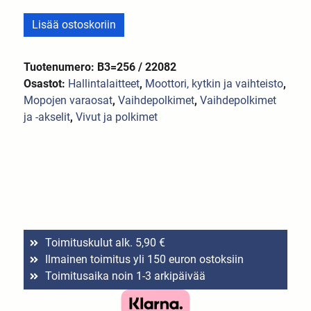
Lisää ostoskoriin
Tuotenumero: B3=256 / 22082
Osastot:
Hallintalaitteet
,
Moottori, kytkin ja vaihteisto
,
Mopojen varaosat
,
Vaihdepolkimet
,
Vaihdepolkimet
ja -akselit
,
Vivut ja polkimet
Toimituskulut alk. 5,90 €
Ilmainen toimitus yli 150 euron ostoksiin
Toimitusaika noin 1-3 arkipäivää