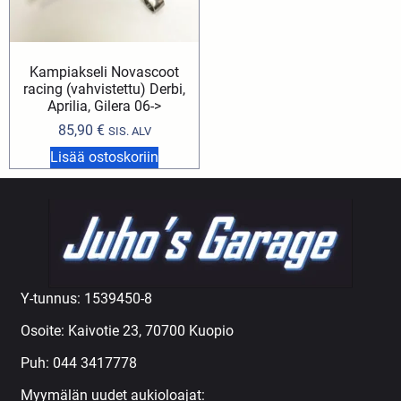
Kampiakseli Novascoot
racing (vahvistettu) Derbi,
Aprilia, Gilera 06->
85,90
€
SIS. ALV
Lisää ostoskoriin
Y-tunnus: 1539450-8
Osoite: Kaivotie 23, 70700 Kuopio
Puh:
044 3417778
Myymälän uudet aukioloajat: