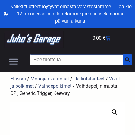
Kaikki tuotteet löytyvät omasta varastostamme. Tilaa klo
17 mennessä, niin lähetämme paketin vielä saman
päivän aikana!
0,00
€
Etusivu
/
Mopojen varaosat
/
Hallintalaitteet
/
Vivut
ja polkimet
/
Vaihdepolkimet
/ Vaihdepoljin musta,
CPI, Generic Trigger, Keeway