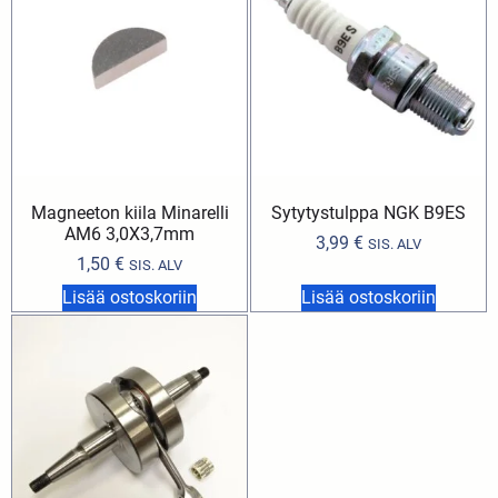
Magneeton kiila Minarelli
Sytytystulppa NGK B9ES
AM6 3,0X3,7mm
3,99
€
SIS. ALV
1,50
€
SIS. ALV
Lisää ostoskoriin
Lisää ostoskoriin