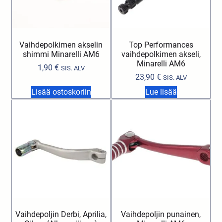
Vaihdepolkimen akselin
Top Performances
shimmi Minarelli AM6
vaihdepolkimen akseli,
Minarelli AM6
1,90
€
SIS. ALV
23,90
€
SIS. ALV
Lisää ostoskoriin
Lue lisää
Vaihdepoljin Derbi, Aprilia,
Vaihdepoljin punainen,