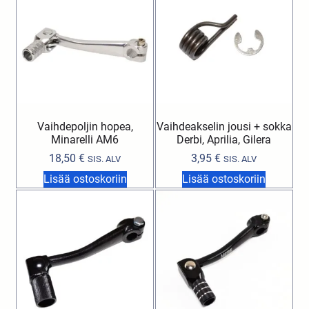
Vaihdepoljin hopea,
Vaihdeakselin jousi + sokka
Minarelli AM6
Derbi, Aprilia, Gilera
18,50
€
3,95
€
SIS. ALV
SIS. ALV
Lisää ostoskoriin
Lisää ostoskoriin