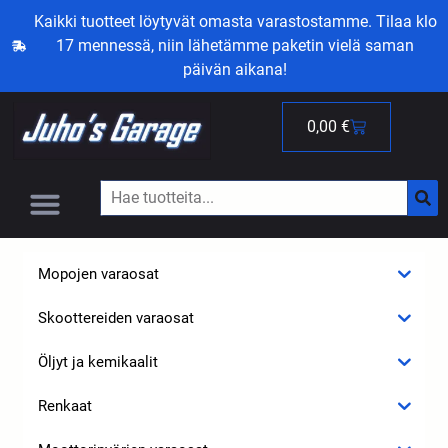
Kaikki tuotteet löytyvät omasta varastostamme. Tilaa klo
17 mennessä, niin lähetämme paketin vielä saman
päivän aikana!
0,00
€
Mopojen varaosat
Skoottereiden varaosat
Öljyt ja kemikaalit
Renkaat