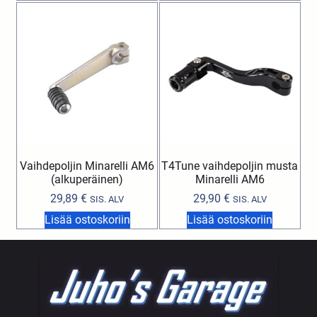
Vaihdepoljin Minarelli AM6
T4Tune vaihdepoljin musta
(alkuperäinen)
Minarelli AM6
29,89
€
29,90
€
SIS. ALV
SIS. ALV
Lisää ostoskoriin
Lisää ostoskoriin