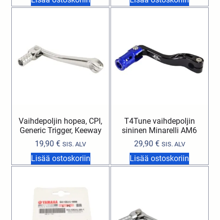
Vaihdepoljin hopea, CPI,
T4Tune vaihdepoljin
Generic Trigger, Keeway
sininen Minarelli AM6
19,90
€
29,90
€
SIS. ALV
SIS. ALV
Lisää ostoskoriin
Lisää ostoskoriin