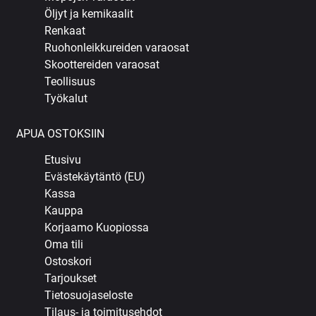
Öljyt ja kemikaalit
Renkaat
Ruohonleikkureiden varaosat
Skoottereiden varaosat
Teollisuus
Työkalut
APUA OSTOKSIIN
Etusivu
Evästekäytäntö (EU)
Kassa
Kauppa
Korjaamo Kuopiossa
Oma tili
Ostoskori
Tarjoukset
Tietosuojaseloste
Tilaus- ja toimitusehdot