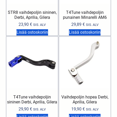
STR8 vaihdepoljin sininen,
T4Tune vaihdepoljin
Derbi, Aprilia, Gilera
punainen Minarelli AM6
23,90
€
29,89
€
SIS. ALV
SIS. ALV
Lisää ostoskoriin
Lisää ostoskoriin
T4Tune vaihdepoljin
Vaihdepoljin hopea Derbi,
sininen Derbi, Aprilia, Gilera
Aprilia, Gilera
29,90
€
19,90
€
SIS. ALV
SIS. ALV
Lisää ostoskoriin
Lisää ostoskoriin