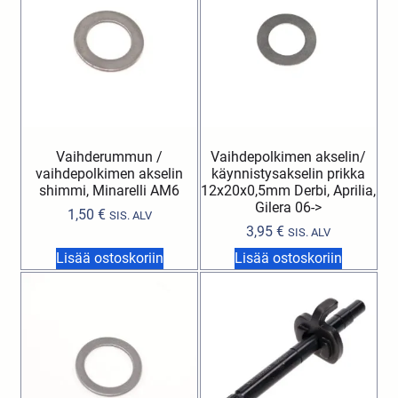
Vaihderummun /
Vaihdepolkimen akselin/
vaihdepolkimen akselin
käynnistysakselin prikka
shimmi, Minarelli AM6
12x20x0,5mm Derbi, Aprilia,
Gilera 06->
1,50
€
SIS. ALV
3,95
€
SIS. ALV
Lisää ostoskoriin
Lisää ostoskoriin