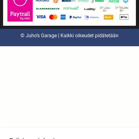
© Juho’s Garage | Kaikki oikeudet pidätetään