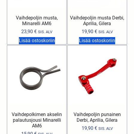
Vaihdepoljin musta,
Vaihdepoljin musta Derbi,
Minarelli AM6
Aprilia, Gilera
23,90
€
19,90
€
SIS. ALV
SIS. ALV
Lisää ostoskoriin
Lisää ostoskoriin
Vaihdepolkimen akselin
Vaihdepoljin punainen
palautusjousi Minarelli
Derbi, Aprilia, Gilera
AM6
19,90
€
SIS. ALV
15,90
€