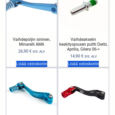
Vaihdepoljin sininen,
Vaihdeakselin
Minarelli AM6
keskitysjousen pultti Derbi,
Aprilia, Gilera 06->
26,90
€
SIS. ALV
14,90
€
SIS. ALV
Lisää ostoskoriin
Lisää ostoskoriin