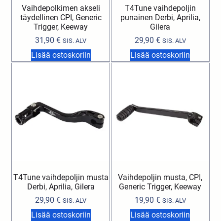
Vaihdepolkimen akseli
T4Tune vaihdepoljin
täydellinen CPI, Generic
punainen Derbi, Aprilia,
Trigger, Keeway
Gilera
31,90
€
29,90
€
SIS. ALV
SIS. ALV
Lisää ostoskoriin
Lisää ostoskoriin
T4Tune vaihdepoljin musta
Vaihdepoljin musta, CPI,
Derbi, Aprilia, Gilera
Generic Trigger, Keeway
29,90
€
19,90
€
SIS. ALV
SIS. ALV
Lisää ostoskoriin
Lisää ostoskoriin