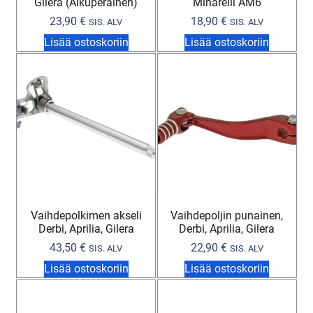
Gilera (Alkuperäinen)
Minarelli AM6
23,90
€
18,90
€
SIS. ALV
SIS. ALV
Lisää ostoskoriin
Lisää ostoskoriin
Vaihdepolkimen akseli
Vaihdepoljin punainen,
Derbi, Aprilia, Gilera
Derbi, Aprilia, Gilera
43,50
€
22,90
€
SIS. ALV
SIS. ALV
Lisää ostoskoriin
Lisää ostoskoriin