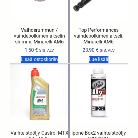
Vaihderummun /
Top Performances
vaihdepolkimen akselin
vaihdepolkimen akseli,
shimmi, Minarelli AM6
Minarelli AM6
1,50
€
23,90
€
SIS. ALV
SIS. ALV
Lisää ostoskoriin
Lue lisää
Vaihteistoöljy Castrol MTX
Ipone Box2 vaihteistoöljy