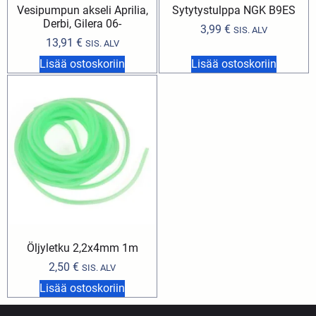
Vesipumpun akseli Aprilia,
Sytytystulppa NGK B9ES
Derbi, Gilera 06-
3,99
€
SIS. ALV
13,91
€
SIS. ALV
Lisää ostoskoriin
Lisää ostoskoriin
Öljyletku 2,2x4mm 1m
2,50
€
SIS. ALV
Lisää ostoskoriin