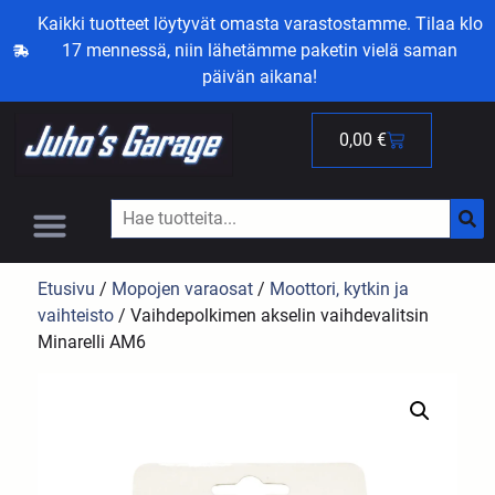
Kaikki tuotteet löytyvät omasta varastostamme. Tilaa klo
17 mennessä, niin lähetämme paketin vielä saman
päivän aikana!
0,00
€
Etusivu
/
Mopojen varaosat
/
Moottori, kytkin ja
vaihteisto
/ Vaihdepolkimen akselin vaihdevalitsin
Minarelli AM6