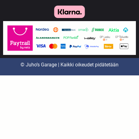
© Juho’s Garage | Kaikki oikeudet pidätetään