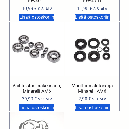
10w40 1L
10W40 1L
10,99
€
11,90
€
SIS. ALV
SIS. ALV
Lisää ostoskoriin
Lisää ostoskoriin
Vaihteiston laakerisarja,
Moottorin stefasarja
Minarelli AM6
Minarelli AM6
39,90
€
7,90
€
SIS. ALV
SIS. ALV
Lisää ostoskoriin
Lisää ostoskoriin