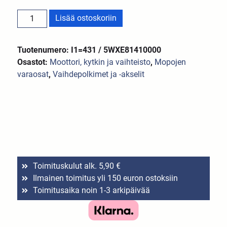
Lisää ostoskoriin
Tuotenumero: I1=431 / 5WXE81410000
Osastot:
Moottori, kytkin ja vaihteisto
,
Mopojen
varaosat
,
Vaihdepolkimet ja -akselit
Toimituskulut alk. 5,90 €
Ilmainen toimitus yli 150 euron ostoksiin
Toimitusaika noin 1-3 arkipäivää