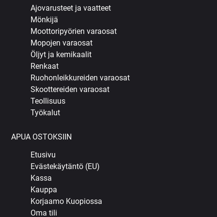
Ajovarusteet ja vaatteet
Mönkijä
Moottoripyörien varaosat
Mopojen varaosat
Öljyt ja kemikaalit
Renkaat
Ruohonleikkureiden varaosat
Skoottereiden varaosat
Teollisuus
Työkalut
APUA OSTOKSIIN
Etusivu
Evästekäytäntö (EU)
Kassa
Kauppa
Korjaamo Kuopiossa
Oma tili