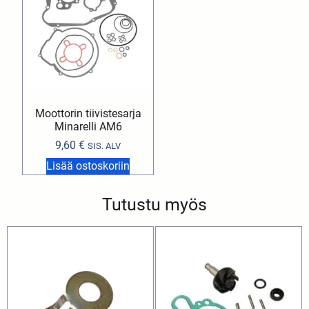
Moottorin tiivistesarja
Minarelli AM6
9,60
€
SIS. ALV
Lisää ostoskoriin
Tutustu myös