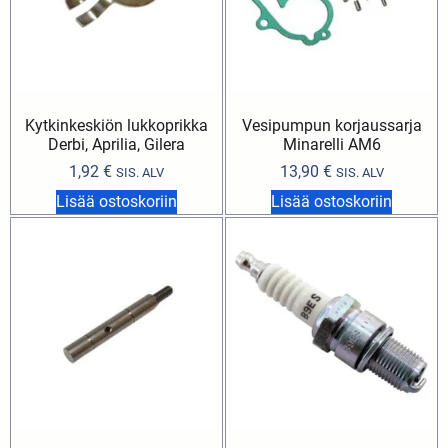
Kytkinkeskiön lukkoprikka
Vesipumpun korjaussarja
Derbi, Aprilia, Gilera
Minarelli AM6
1,92
€
13,90
€
SIS. ALV
SIS. ALV
Lisää ostoskoriin
Lisää ostoskoriin