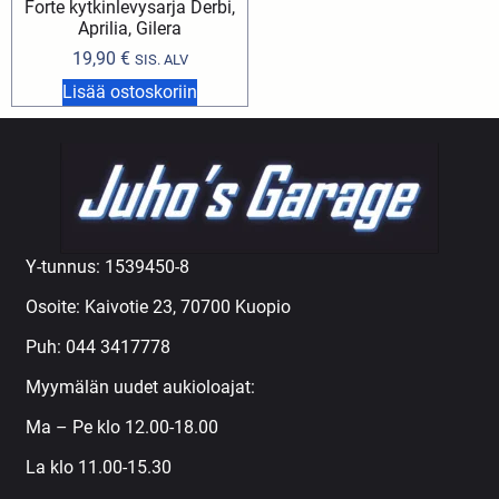
Forte kytkinlevysarja Derbi,
Aprilia, Gilera
19,90
€
SIS. ALV
Lisää ostoskoriin
Y-tunnus: 1539450-8
Osoite: Kaivotie 23, 70700 Kuopio
Puh:
044 3417778
Myymälän uudet aukioloajat:
Ma – Pe klo 12.00-18.00
La klo 11.00-15.30