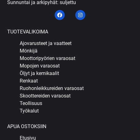
Sunnuntai ja arkipyhät: suljettu
TUOTEVALIKOIMA
Ajovarusteet ja vaatteet
Mönkijä
Moottoripyörien varaosat
Mopojen varaosat
Öljyt ja kemikaalit
Renkaat
Ruohonleikkureiden varaosat
Skoottereiden varaosat
Teollisuus
Työkalut
APUA OSTOKSIIN
Etusivu