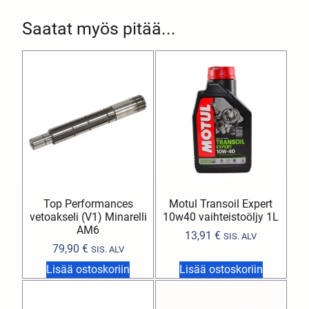
Saatat myös pitää...
Top Performances
Motul Transoil Expert
vetoakseli (V1) Minarelli
10w40 vaihteistoöljy 1L
AM6
13,91
€
SIS. ALV
79,90
€
SIS. ALV
Lisää ostoskoriin
Lisää ostoskoriin