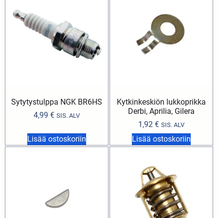
Sytytystulppa NGK BR6HS
Kytkinkeskiön lukkoprikka
Derbi, Aprilia, Gilera
4,99
€
SIS. ALV
1,92
€
SIS. ALV
Lisää ostoskoriin
Lisää ostoskoriin