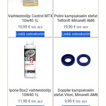
Vaihteistoöljy Castrol MTX
Polini kampiakselin stefat
10w40 1L
Teflon® Minarelli AM6
10,99
€
19,90
€
SIS. ALV
SIS. ALV
Lisää ostoskoriin
Lisää ostoskoriin
Ipone Box2 vaihteistoöljy
Doppler kampiakselin
10W40 1L
stefat Viton, Minarelli AM6
11,90
€
9,90
€
SIS. ALV
SIS. ALV