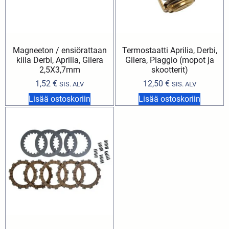
Magneeton / ensiörattaan
Termostaatti Aprilia, Derbi,
kiila Derbi, Aprilia, Gilera
Gilera, Piaggio (mopot ja
2,5X3,7mm
skootterit)
1,52
€
12,50
€
SIS. ALV
SIS. ALV
Lisää ostoskoriin
Lisää ostoskoriin