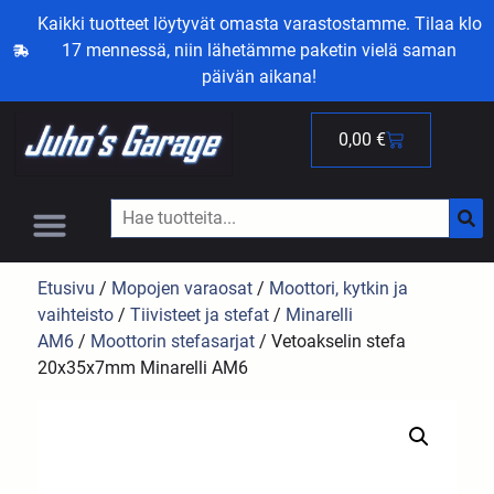
Kaikki tuotteet löytyvät omasta varastostamme. Tilaa klo
17 mennessä, niin lähetämme paketin vielä saman
päivän aikana!
0,00
€
Etusivu
/
Mopojen varaosat
/
Moottori, kytkin ja
vaihteisto
/
Tiivisteet ja stefat
/
Minarelli
AM6
/
Moottorin stefasarjat
/ Vetoakselin stefa
20x35x7mm Minarelli AM6