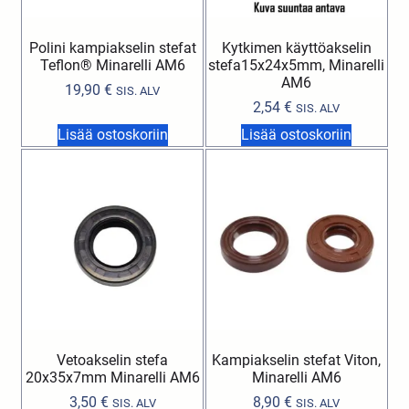
Polini kampiakselin stefat
Kytkimen käyttöakselin
Teflon® Minarelli AM6
stefa15x24x5mm, Minarelli
AM6
19,90
€
SIS. ALV
2,54
€
SIS. ALV
Lisää ostoskoriin
Lisää ostoskoriin
Vetoakselin stefa
Kampiakselin stefat Viton,
20x35x7mm Minarelli AM6
Minarelli AM6
3,50
€
8,90
€
SIS. ALV
SIS. ALV