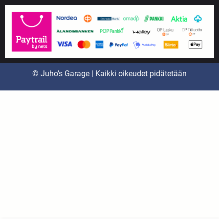
© Juho’s Garage | Kaikki oikeudet pidätetään