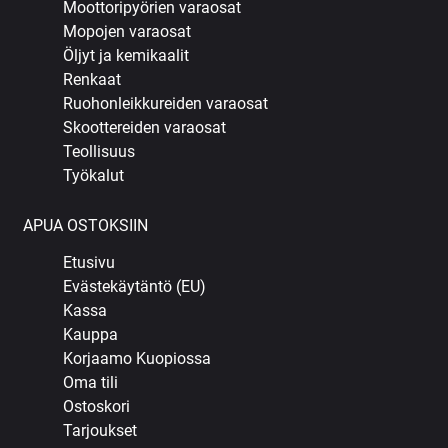
Moottoripyörien varaosat
Mopojen varaosat
Öljyt ja kemikaalit
Renkaat
Ruohonleikkureiden varaosat
Skoottereiden varaosat
Teollisuus
Työkalut
APUA OSTOKSIIN
Etusivu
Evästekäytäntö (EU)
Kassa
Kauppa
Korjaamo Kuopiossa
Oma tili
Ostoskori
Tarjoukset