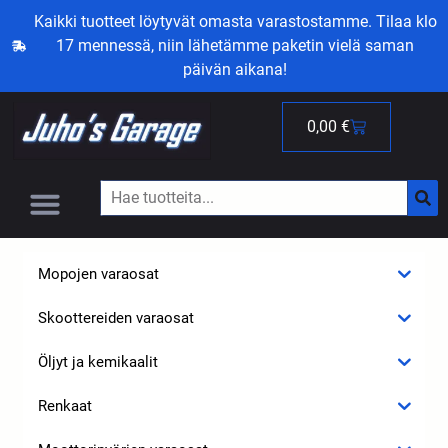
Kaikki tuotteet löytyvät omasta varastostamme. Tilaa klo
17 mennessä, niin lähetämme paketin vielä saman
päivän aikana!
0,00
€
Mopojen varaosat
Skoottereiden varaosat
Öljyt ja kemikaalit
Renkaat