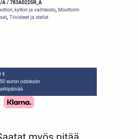
/A / 783A022SR_A
ottori, kytkin ja vaihteisto
,
Moottorin
sat
,
Tiivisteet ja stefat
0 €
150 euron ostoksiin
 arkipäivää
Saatat myös pitää...