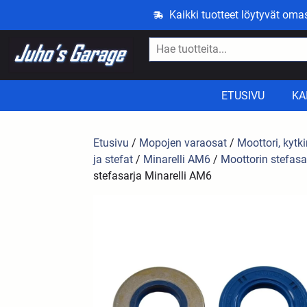
Kaikki tuotteet löytyvät om
ETUSIVU
KA
Etusivu
/
Mopojen varaosat
/
Moottori, kytki
ja stefat
/
Minarelli AM6
/
Moottorin stefasa
stefasarja Minarelli AM6