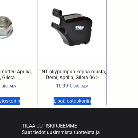
mutteri Aprilia,
TNT öljypumpun koppa musta,
, Gilera
Derbi, Aprilia, Gilera 06->
€
10,99
€
SIS. ALV
SIS. ALV
stoskoriin
Lisää ostoskoriin
TILAA UUTISKIRJEEMME
Saat tiedot uusimmista tuotteista ja