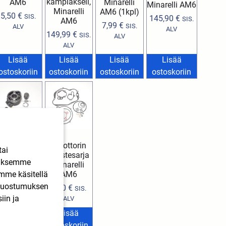
kampiakseli,
AM6
Minarelli
Minarelli AM6
Minarelli
AM6 (1kpl)
5,50
€
SIS.
145,90
€
SIS.
AM6
7,99
€
SIS.
ALV
ALV
149,99
€
SIS.
ALV
ALV
Lisää
Lisää
Lisää
Lisää
ostoskoriin
ostoskoriin
ostoskoriin
ostoskoriin
Moottorin
ylinterisarja
tai
tiivistesarja
Minarelli
ääksemme
Minarelli
AM6 50cc
imme käsitellä
AM6
38,99
€
SIS.
. Suostumuksen
9,60
€
SIS.
ALV
iin ja
ALV
Lisää
Lisää
ostoskoriin
ostoskoriin