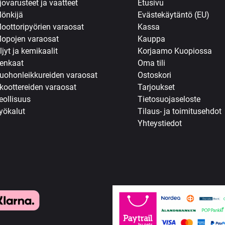
jovarusteet ja vaatteet
Etusivu
önkijä
Evästekäytäntö (EU)
oottoripyörien varaosat
Kassa
opojen varaosat
Kauppa
ljyt ja kemikaalit
Korjaamo Kuopiossa
enkaat
Oma tili
uohonleikkureiden varaosat
Ostoskori
koottereiden varaosat
Tarjoukset
eollisuus
Tietosuojaseloste
yökalut
Tilaus- ja toimitusehdot
Yhteystiedot