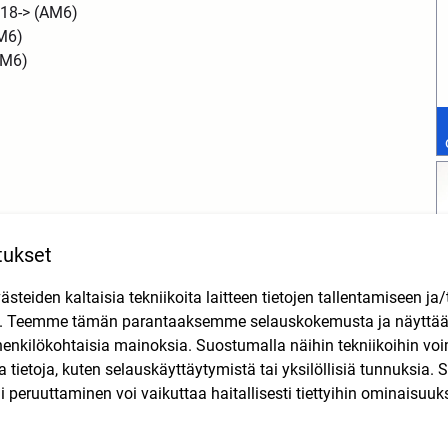
018-> (AM6)
AM6)
AM6)
tukset
M6)
S
teiden kaltaisia tekniikoita laitteen tietojen tallentamiseen ja/
n. Teemme tämän parantaaksemme selauskokemusta ja näytt
-> (AM6)
henkilökohtaisia mainoksia. Suostumalla näihin tekniikoihin vo
lla tietoja, kuten selauskäyttäytymistä tai yksilöllisiä tunnuksia
 peruuttaminen voi vaikuttaa haitallisesti tiettyihin ominaisuuks