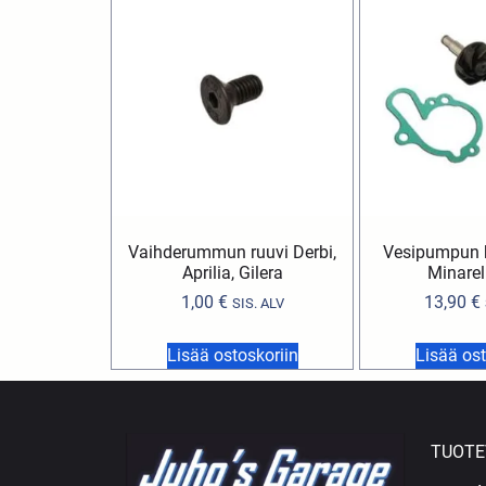
Vaihderummun ruuvi Derbi,
Vesipumpun k
Aprilia, Gilera
Minarel
1,00
€
13,90
€
SIS. ALV
Lisää ostoskoriin
Lisää ost
TUOTE