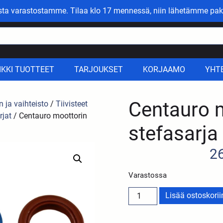
asta varastostamme. Tilaa klo 17 mennessä, niin lähetämme pak
IKKI TUOTTEET
TARJOUKSET
KORJAAMO
YHT
Centauro 
n ja vaihteisto
/
Tiivisteet
rjat
/ Centauro moottorin
stefasarja
2
Varastossa
Lisää ostoskorii