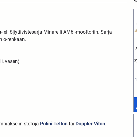
eli öljytiivistesarja Minarelli AM6 -moottoriin. Sarja
n o-renkaan.
s
i, vasen)
mpiakselin stefoja
Polini Tef
on
tai
Doppler Viton
.