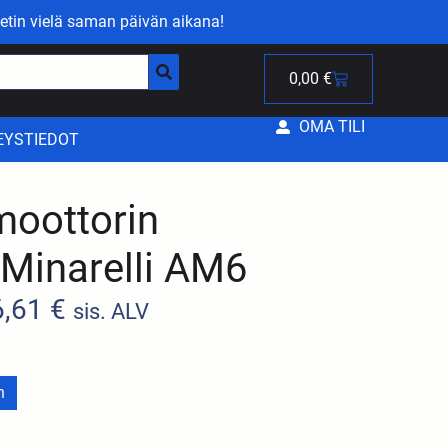
etin vielä saman päivän aikana!
0,00
€
OMA TILI
EYSTIEDOT
moottorin
 Minarelli AM6
6,61
€
sis. ALV
n