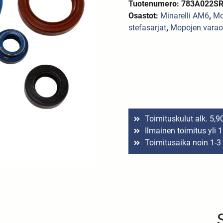
Tuotenumero: 783A022SR
Osastot:
Minarelli AM6
,
Mo
stefasarjat
,
Mopojen varao
Toimituskulut alk. 5,9
Ilmainen toimitus yli 
Toimitusaika noin 1-3