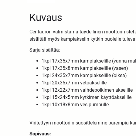
Kuvaus
Centauron valmistama täydellinen moottorin stefa- 
sisältää myös kampiakselin kytkin puolelle tuleva
Sarja sisältää:
1kpl 17x35x7mm kampiakselille (vanha mall
1kpl 17x35x8mm kampiakselille (vasen)
1kpl 24x35x7mm kampiakselille (oikea)
1kpl 20x35x7mm vetoakselille
1kpl 12x22x7mm vaihdepolkimen akselille
1kpl 15x24x5mm kytkimen käyttöakselille
1kpl 10x18x8mm vesipumpulle
Viritettyyn moottoriin suosittelemme parempia ka
Sopivuus: