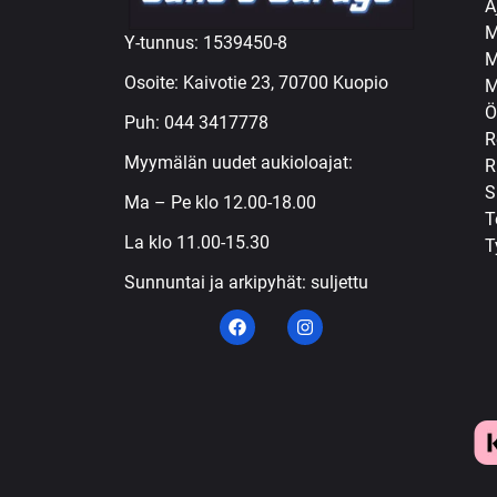
A
M
Y-tunnus: 1539450-8
M
Osoite: Kaivotie 23, 70700 Kuopio
M
Ö
Puh:
044 3417778
R
Myymälän uudet aukioloajat:
R
S
Ma – Pe klo 12.00-18.00
T
La klo 11.00-15.30
T
Sunnuntai ja arkipyhät: suljettu