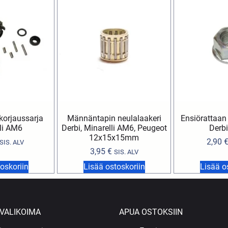
orjaussarja
Männäntapin neulalaakeri
Ensiörattaan 
li AM6
Derbi, Minarelli AM6, Peugeot
Derbi
12x15x15mm
2,90
SIS. ALV
3,95
€
SIS. ALV
oskoriin
Lisää ostoskoriin
Lisää o
VALIKOIMA
APUA OSTOKSIIN