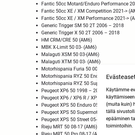
Fantic 50cc Motard/Enduro Performance 2
Fantic 50cc XE / XM Competition 2021-> (
Fantic 50cc XE / XM Performance 2021-> (
Generic Trigger SM 50 2T 2006 – 2018
Generic Trigger X 50 2T 2006 – 2018
HM CRM/CRE 50 (AM6)
MBK X-Limit 50 03- (AM6)
Malaguti XSM 50 03-(AM6)
Malaguti XTM 50 03- (AM6)
Motorhispania Furia 50 00- (AM6)
Evästease
Motorhispania RYZ 50 Enduro 04- (AM6)
Motorhispania RYZ 50 Supermotard 04- (A
Käytämme eväs
Peugeot XP6 50 1998 – 2015 (AM6)
käyttämisee
Peugeot XP6 / XP6 R / XP6 Enduro 50 2026
(muita kuin) 
Peugeot XPS 50 Enduro 05-12(AM6)
tällä sivusto
Peugeot XPS 50 Supermotard 05- (AM6)
epääminen tai
Peugeot XPS 50 Street 05- (AM6)
toimintoihin.
Rieju MRT 50 08-17 (AM6)
Rieju MRT 50 Pro 08-17 (AM6)