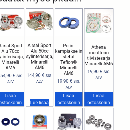
Airsal Sport
Airsal Sport
Polini
Athena
Alu 50cc
Alu 70cc
kampiakselin
moottorin
sylinterisarja,
ylinterisarja,
stefat
tiivistesarja
Minarelli
Minarelli
Teflon®
Minarelli AM6
AM6
AM6
Minarelli
19,90
€
SIS.
AM6
144,90
€
154,90
€
SIS.
SIS.
ALV
19,90
€
ALV
SIS.
ALV
ALV
Lisää
Lisää
Lisää
ostoskoriin
Lue lisää
ostoskoriin
ostoskoriin