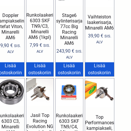
Runkolaakeri
Doppler
Stage6
Vaihteiston
6303 SKF
ampiakselin
sylinterisarja
laakerisarja,
TN9/C3,
tefat Viton,
77cc Big
Minarelli AM6
Minarelli
Minarelli
Racing
39,90
€
SIS.
AM6 (1kpl)
AM6
Minarelli
ALV
AM6
7,99
€
9,90
€
SIS.
SIS.
243,90
€
ALV
SIS.
ALV
ALV
Lisää
Lisää
Lisää
Lisää
ostoskoriin
ostoskoriin
ostoskoriin
ostoskoriin
Jasil Top
unkolaakeri
Runkolaakeri
Top
Racing
6303 C3,
6303 SKF
Performances
Evolution NG
Minarelli
TN9/C4,
kampiakseli,