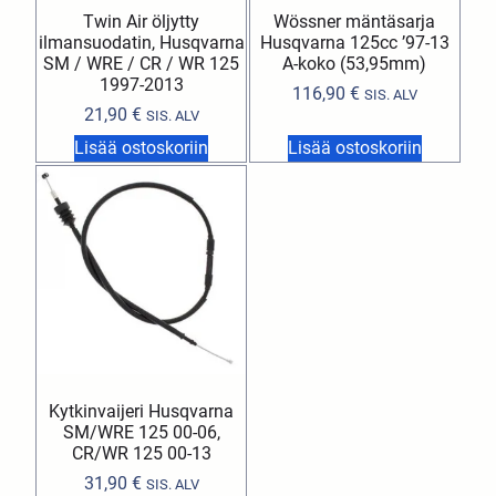
Twin Air öljytty
Wössner mäntäsarja
ilmansuodatin, Husqvarna
Husqvarna 125cc ’97-13
SM / WRE / CR / WR 125
A-koko (53,95mm)
1997-2013
116,90
€
SIS. ALV
21,90
€
SIS. ALV
Lisää ostoskoriin
Lisää ostoskoriin
Kytkinvaijeri Husqvarna
SM/WRE 125 00-06,
CR/WR 125 00-13
31,90
€
SIS. ALV