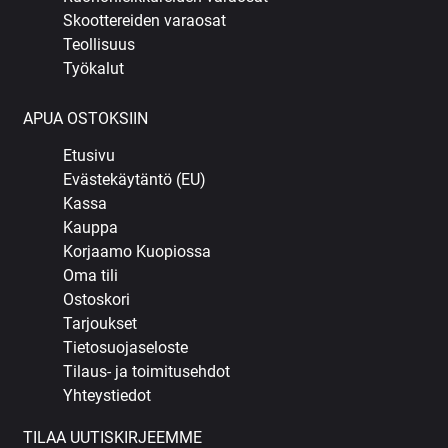
Skoottereiden varaosat
Teollisuus
Työkalut
APUA OSTOKSIIN
Etusivu
Evästekäytäntö (EU)
Kassa
Kauppa
Korjaamo Kuopiossa
Oma tili
Ostoskori
Tarjoukset
Tietosuojaseloste
Tilaus- ja toimitusehdot
Yhteystiedot
TILAA UUTISKIRJEEMME