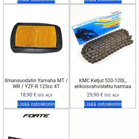
Ilmansuodatin Yamaha MT /
KMC Ketjut 520-120L,
WR / YZF-R 125cc 4T
erikoisvahvistettu harmaa
18,90
€
29,90
€
SIS. ALV
SIS. ALV
Lisää ostoskoriin
Lisää ostoskoriin