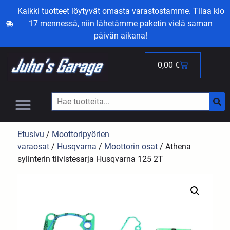
Kaikki tuotteet löytyvät omasta varastostamme. Tilaa klo
17 mennessä, niin lähetämme paketin vielä saman
päivän aikana!
0,00
€
Etusivu
/
Moottoripyörien
varaosat
/
Husqvarna
/
Moottorin osat
/ Athena
sylinterin tiivistesarja Husqvarna 125 2T