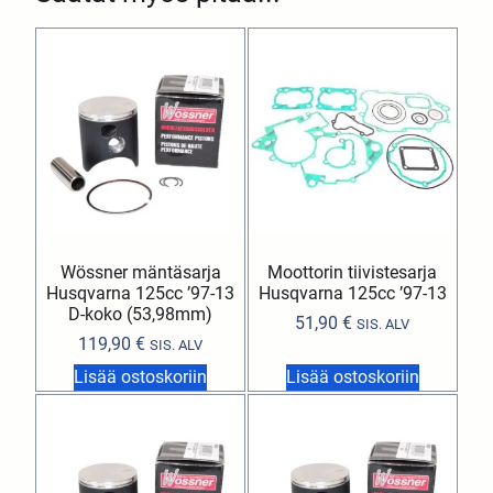
Wössner mäntäsarja
Moottorin tiivistesarja
Husqvarna 125cc ’97-13
Husqvarna 125cc ’97-13
D-koko (53,98mm)
51,90
€
SIS. ALV
119,90
€
SIS. ALV
Lisää ostoskoriin
Lisää ostoskoriin