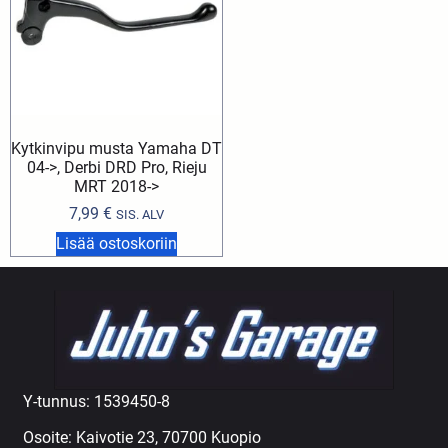
Kytkinvipu musta Yamaha DT
04->, Derbi DRD Pro, Rieju
MRT 2018->
7,99
€
SIS. ALV
Lisää ostoskoriin
Y-tunnus: 1539450-8
Osoite: Kaivotie 23, 70700 Kuopio