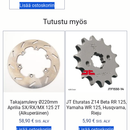
Lisää ostoskoriin
Tutustu myös
Takajarrulevy Ø220mm
JT Eturatas Z14 Beta RR 125,
Aprilia SX/RX/MX 125 2T
Yamaha WR 125, Husqvarna,
(Alkuperäinen)
Rieju
58,90
€
5,90
€
SIS. ALV
SIS. ALV
Lisää ostoskoriin
Lisää ostoskoriin