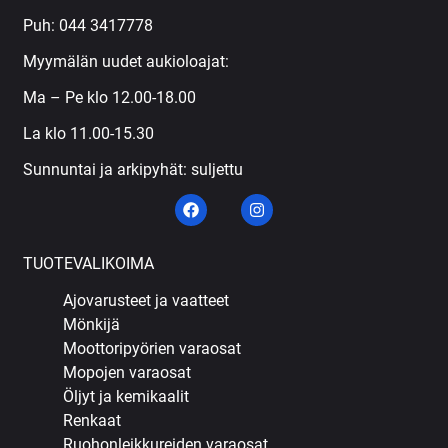
Puh:
044 3417778
Myymälän uudet aukioloajat:
Ma – Pe klo 12.00-18.00
La klo 11.00-15.30
Sunnuntai ja arkipyhät: suljettu
TUOTEVALIKOIMA
Ajovarusteet ja vaatteet
Mönkijä
Moottoripyörien varaosat
Mopojen varaosat
Öljyt ja kemikaalit
Renkaat
Ruohonleikkureiden varaosat