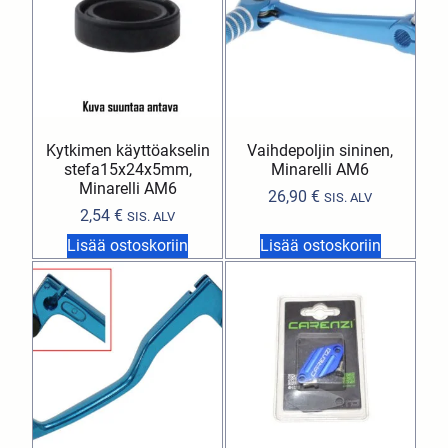
Kytkimen käyttöakselin
Vaihdepoljin sininen,
stefa15x24x5mm,
Minarelli AM6
Minarelli AM6
26,90
€
SIS. ALV
2,54
€
SIS. ALV
Lisää ostoskoriin
Lisää ostoskoriin