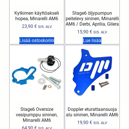
Kytkimen käyttöakseli
Stage6 öljypumpun
hopea, Minarelli AM6
peitelevy sininen, Minarelli
AM6 / Derbi, Aprilia, Gilera
23,90
€
SIS. ALV
15,90
€
SIS. ALV
Lisää ostoskoriin
Lue lisää
Stage6 Oversize
Doppler eturattaansuoja
vesipumppu sininen,
alu sininen, Minarelli AM6
Minarelli AM6
19,90
€
SIS. ALV
64,90
€
SIS. ALV