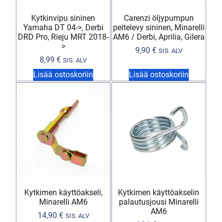
Kytkinvipu sininen
Carenzi öljypumpun
Yamaha DT 04->, Derbi
peitelevy sininen, Minarelli
DRD Pro, Rieju MRT 2018-
AM6 / Derbi, Aprilia, Gilera
>
9,90
€
SIS. ALV
8,99
€
SIS. ALV
Lisää ostoskoriin
Lisää ostoskoriin
Kytkimen käyttöakseli,
Kytkimen käyttöakselin
Minarelli AM6
palautusjousi Minarelli
AM6
14,90
€
SIS. ALV