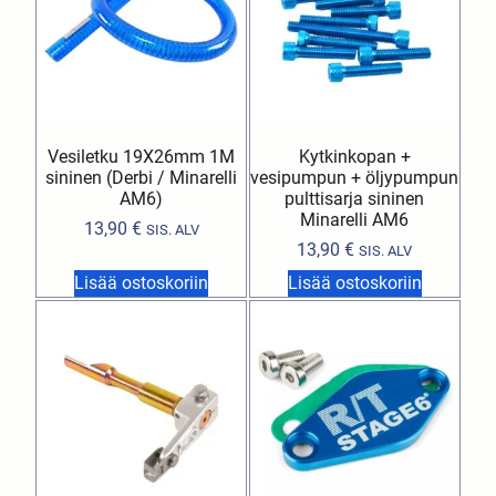
Vesiletku 19X26mm 1M
Kytkinkopan +
sininen (Derbi / Minarelli
vesipumpun + öljypumpun
AM6)
pulttisarja sininen
Minarelli AM6
13,90
€
SIS. ALV
13,90
€
SIS. ALV
Lisää ostoskoriin
Lisää ostoskoriin