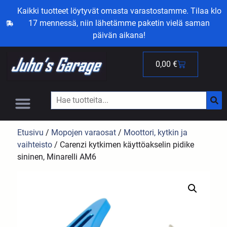
Kaikki tuotteet löytyvät omasta varastostamme. Tilaa klo
17 mennessä, niin lähetämme paketin vielä saman
päivän aikana!
0,00
€
Etusivu
/
Mopojen varaosat
/
Moottori, kytkin ja
vaihteisto
/ Carenzi kytkimen käyttöakselin pidike
sininen, Minarelli AM6