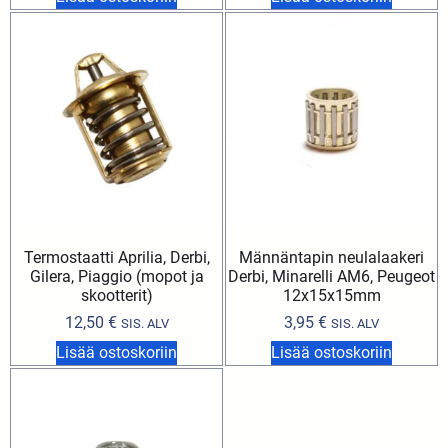
Termostaatti Aprilia, Derbi,
Männäntapin neulalaakeri
Gilera, Piaggio (mopot ja
Derbi, Minarelli AM6, Peugeot
skootterit)
12x15x15mm
12,50
€
3,95
€
SIS. ALV
SIS. ALV
Lisää ostoskoriin
Lisää ostoskoriin