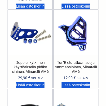
Lisää ostoskoriin
Lisää ostoskoriin
Doppler kytkimen
Tun’R eturattaan suoja
käyttöakselin pidike
tummansininen, Minarelli
sininen, Minarelli AM6
AM6
29,90
€
12,90
€
SIS. ALV
SIS. ALV
Lisää ostoskoriin
Lisää ostoskoriin