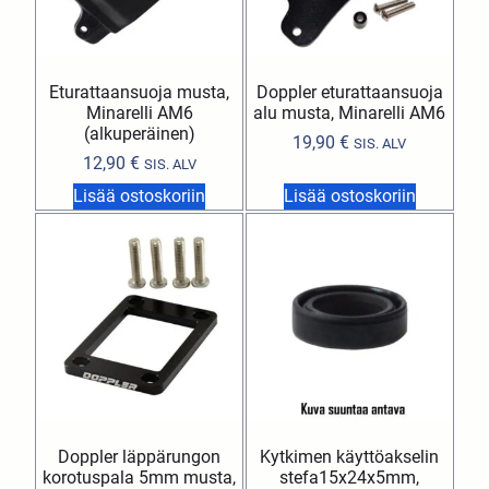
Eturattaansuoja musta,
Doppler eturattaansuoja
Minarelli AM6
alu musta, Minarelli AM6
(alkuperäinen)
19,90
€
SIS. ALV
12,90
€
SIS. ALV
Lisää ostoskoriin
Lisää ostoskoriin
Doppler läppärungon
Kytkimen käyttöakselin
korotuspala 5mm musta,
stefa15x24x5mm,