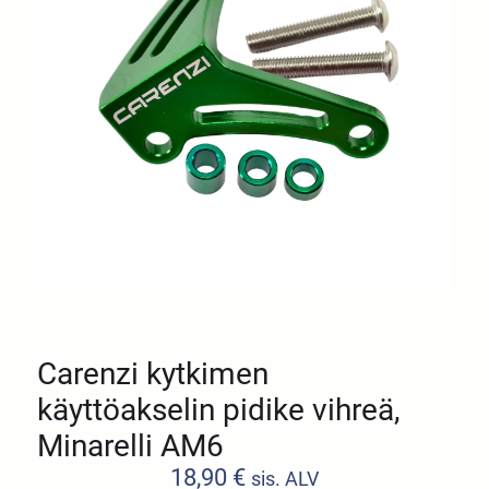
Carenzi kytkimen
käyttöakselin pidike vihreä,
Minarelli AM6
18,90
€
sis. ALV