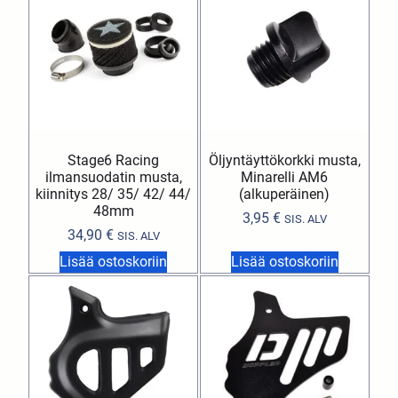
Stage6 Racing
Öljyntäyttökorkki musta,
ilmansuodatin musta,
Minarelli AM6
kiinnitys 28/ 35/ 42/ 44/
(alkuperäinen)
48mm
3,95
€
SIS. ALV
34,90
€
SIS. ALV
Lisää ostoskoriin
Lisää ostoskoriin