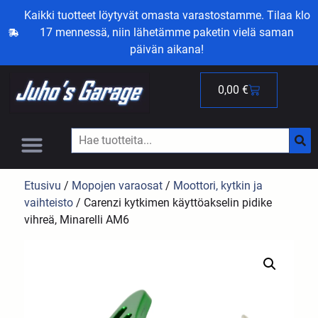
Kaikki tuotteet löytyvät omasta varastostamme. Tilaa klo
17 mennessä, niin lähetämme paketin vielä saman
päivän aikana!
0,00
€
Etusivu
/
Mopojen varaosat
/
Moottori, kytkin ja
vaihteisto
/ Carenzi kytkimen käyttöakselin pidike
vihreä, Minarelli AM6