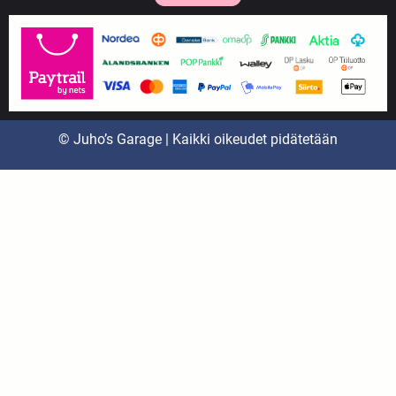
© Juho’s Garage | Kaikki oikeudet pidätetään