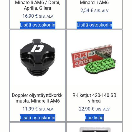
Minarelli AM6 / Derbi,
Minarelli AM6
Aprilia, Gilera
2,54
€
SIS. ALV
16,90
€
SIS. ALV
Lisää ostoskoriin
Lisää ostoskoriin
Doppler öljyntäyttökorkki
RK ketjut 420-140 SB
musta, Minarelli AM6
vihreä
11,99
€
22,90
€
SIS. ALV
SIS. ALV
Lisää ostoskoriin
Lue lisää