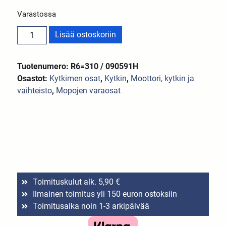
Varastossa
Lisää ostoskoriin
Tuotenumero: R6=310 / 090591H
Osastot:
Kytkimen osat
,
Kytkin
,
Moottori, kytkin ja
vaihteisto
,
Mopojen varaosat
Toimituskulut alk. 5,90 €
Ilmainen toimitus yli 150 euron ostoksiin
Toimitusaika noin 1-3 arkipäivää