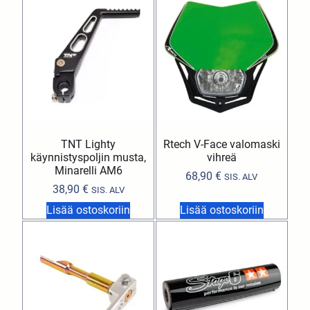
TNT Lighty
Rtech V-Face valomaski
käynnistyspoljin musta,
vihreä
Minarelli AM6
68,90
€
SIS. ALV
38,90
€
SIS. ALV
Lisää ostoskoriin
Lisää ostoskoriin