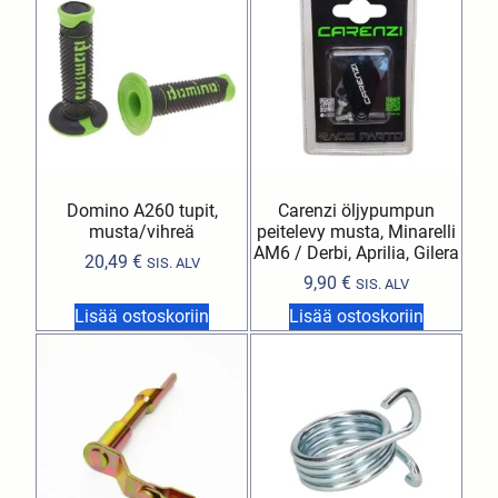
Domino A260 tupit,
Carenzi öljypumpun
musta/vihreä
peitelevy musta, Minarelli
AM6 / Derbi, Aprilia, Gilera
20,49
€
SIS. ALV
9,90
€
SIS. ALV
Lisää ostoskoriin
Lisää ostoskoriin