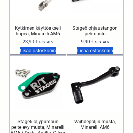
Kytkimen käyttöakseli
Stage6 ohjaustangon
hopea, Minarelli AM6
pehmuste
23,90
€
9,90
€
SIS. ALV
SIS. ALV
Lisää ostoskoriin
Lisää ostoskoriin
Stage6 öljypumpun
Vaihdepoljin musta,
peitelevy musta, Minarelli
Minarelli AM6
AM6 / Derbi, Aprilia, Gilera