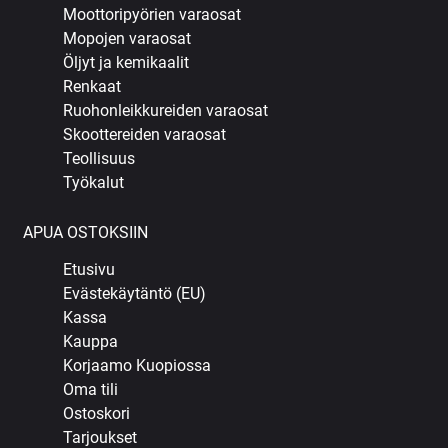
Moottoripyörien varaosat
Mopojen varaosat
Öljyt ja kemikaalit
Renkaat
Ruohonleikkureiden varaosat
Skoottereiden varaosat
Teollisuus
Työkalut
APUA OSTOKSIIN
Etusivu
Evästekäytäntö (EU)
Kassa
Kauppa
Korjaamo Kuopiossa
Oma tili
Ostoskori
Tarjoukset