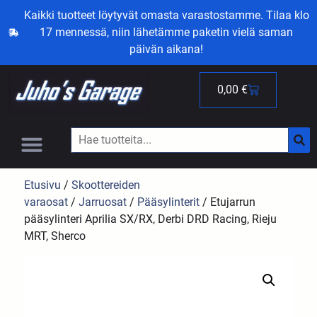
Kaikki tuotteet löytyvät omasta varastostamme. Tilaa klo
17 mennessä, niin lähetämme paketin vielä saman
päivän aikana!
0,00
€
Etusivu
/
Skoottereiden
varaosat
/
Jarruosat
/
Pääsylinterit
/ Etujarrun
pääsylinteri Aprilia SX/RX, Derbi DRD Racing, Rieju
MRT, Sherco