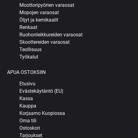
Moottoripyörien varaosat
Mopojen varaosat
Öljyt ja kemikaalit
Renkaat
Ruohonleikkureiden varaosat
Skoottereiden varaosat
Teollisuus
Työkalut
APUA OSTOKSIIN
Etusivu
Evästekäytäntö (EU)
Kassa
Kauppa
Korjaamo Kuopiossa
Oma tili
Ostoskori
Tarjoukset