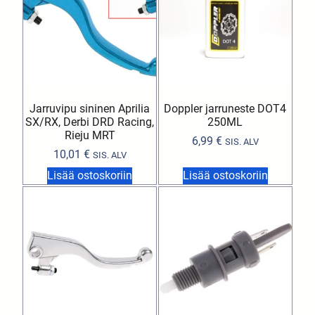
Jarruvipu sininen Aprilia
Doppler jarruneste DOT4
SX/RX, Derbi DRD Racing,
250ML
Rieju MRT
6,99
€
SIS. ALV
10,01
€
SIS. ALV
Lisää ostoskoriin
Lisää ostoskoriin