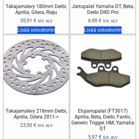
Takajarrulevy 180mm Derbi,
Jarrupalat Yamaha DT, Beta,
Aprilia, Gilera, Rieju
Derbi DRD Pro
35,91
€
6,90
€
SIS. ALV
SIS. ALV
Lisää ostoskoriin
Lisää ostoskoriin
Takajarrulevy 218mm Derbi,
Etujarrupalat (FT3017)
Aprilia, Gilera 2011->
Aprilia, Beta, Derbi, Fantic,
Generic Trigger, HM, Yamaha
23,50
€
SIS. ALV
DT
5,97
€
SIS. ALV