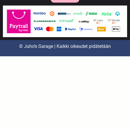
© Juho’s Garage | Kaikki oikeudet pidätetään