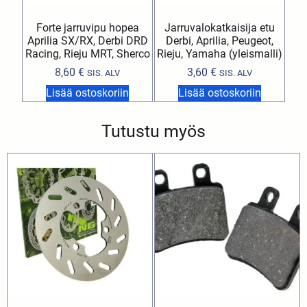
Forte jarruvipu hopea
Jarruvalokatkaisija etu
Aprilia SX/RX, Derbi DRD
Derbi, Aprilia, Peugeot,
Racing, Rieju MRT, Sherco
Rieju, Yamaha (yleismalli)
8,60
€
3,60
€
SIS. ALV
SIS. ALV
Lisää ostoskoriin
Lisää ostoskoriin
Tutustu myös