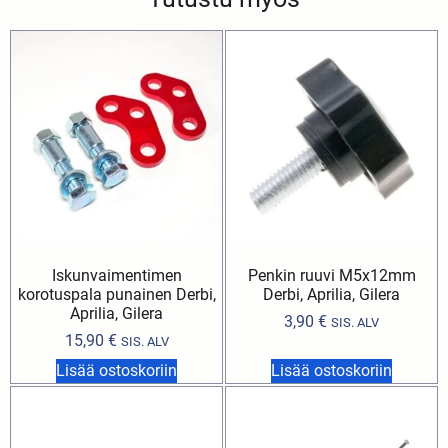
Iskunvaimentimen
Penkin ruuvi M5x12mm
korotuspala punainen Derbi,
Derbi, Aprilia, Gilera
Aprilia, Gilera
3,90
€
SIS. ALV
15,90
€
SIS. ALV
Lisää ostoskoriin
Lisää ostoskoriin