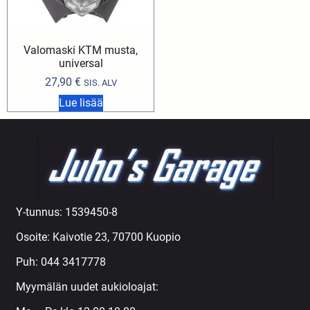
Valomaski KTM musta,
universal
27,90
€
SIS. ALV
Lue lisää
Y-tunnus: 1539450-8
Osoite: Kaivotie 23, 70700 Kuopio
Puh:
044 3417778
Myymälän uudet aukioloajat: