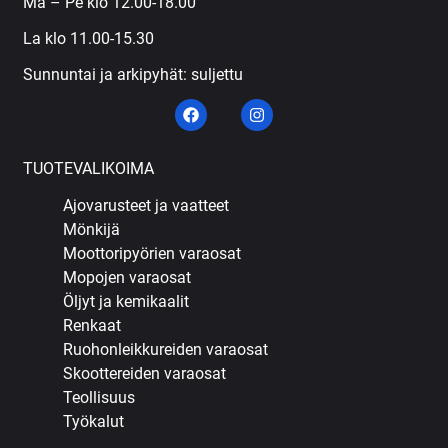
Ma – Pe klo 12.00-18.00
La klo 11.00-15.30
Sunnuntai ja arkipyhät: suljettu
TUOTEVALIKOIMA
Ajovarusteet ja vaatteet
Mönkijä
Moottoripyörien varaosat
Mopojen varaosat
Öljyt ja kemikaalit
Renkaat
Ruohonleikkureiden varaosat
Skoottereiden varaosat
Teollisuus
Työkalut