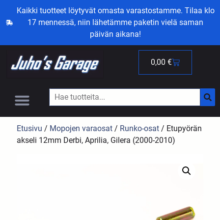
Kaikki tuotteet löytyvät omasta varastostamme. Tilaa klo
17 mennessä, niin lähetämme paketin vielä saman
päivän aikana!
0,00
€
Etusivu
/
Mopojen varaosat
/
Runko-osat
/ Etupyörän
akseli 12mm Derbi, Aprilia, Gilera (2000-2010)