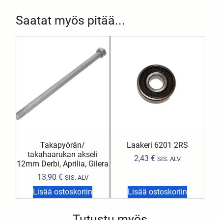
Saatat myös pitää...
Takapyörän/
Laakeri 6201 2RS
takahaarukan akseli
2,43
€
SIS. ALV
12mm Derbi, Aprilia, Gilera
13,90
€
SIS. ALV
Lisää ostoskoriin
Lisää ostoskoriin
Tutustu myös