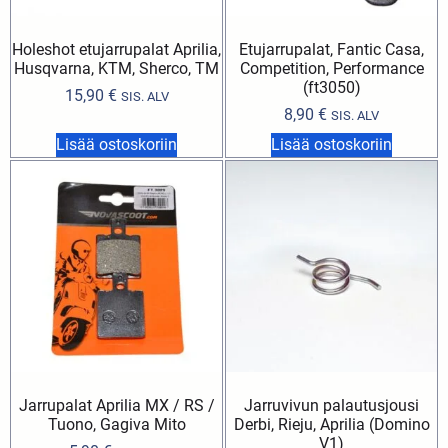
Holeshot etujarrupalat Aprilia,
Etujarrupalat, Fantic Casa,
Husqvarna, KTM, Sherco, TM
Competition, Performance
(ft3050)
15,90
€
SIS. ALV
8,90
€
SIS. ALV
Lisää ostoskoriin
Lisää ostoskoriin
Jarrupalat Aprilia MX / RS /
Jarruvivun palautusjousi
Tuono, Gagiva Mito
Derbi, Rieju, Aprilia (Domino
V1)