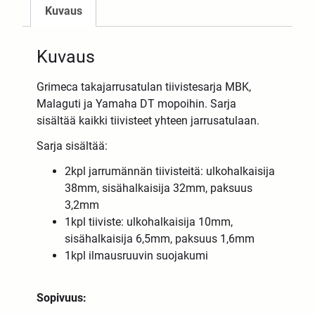
Kuvaus
Kuvaus
Grimeca takajarrusatulan tiivistesarja MBK,
Malaguti ja Yamaha DT mopoihin. Sarja
sisältää kaikki tiivisteet yhteen jarrusatulaan.
Sarja sisältää:
2kpl jarrumännän tiivisteitä: ulkohalkaisija
38mm, sisähalkaisija 32mm, paksuus
3,2mm
1kpl tiiviste: ulkohalkaisija 10mm,
sisähalkaisija 6,5​​mm, paksuus 1,6mm
1kpl ilmausruuvin suojakumi
Sopivuus: