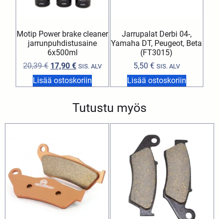
Motip Power brake cleaner
Jarrupalat Derbi 04-,
jarrunpuhdistusaine
Yamaha DT, Peugeot, Beta
6x500ml
(FT3015)
20,39
€
17,90
€
5,50
€
SIS. ALV
SIS. ALV
Lisää ostoskoriin
Lisää ostoskoriin
Tutustu myös