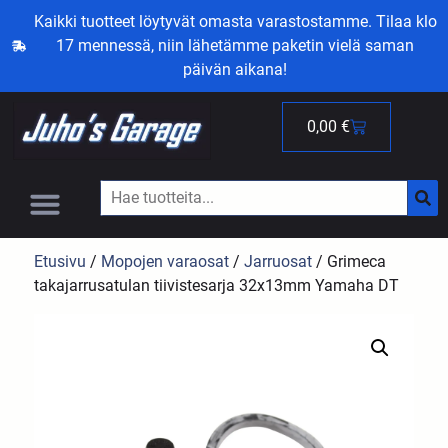
Kaikki tuotteet löytyvät omasta varastostamme. Tilaa klo
17 mennessä, niin lähetämme paketin vielä saman
päivän aikana!
0,00
€
Etusivu
/
Mopojen varaosat
/
Jarruosat
/ Grimeca
takajarrusatulan tiivistesarja 32x13mm Yamaha DT