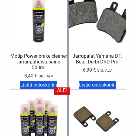
Motip Power brake cleaner
Jarrupalat Yamaha DT,
jarrunpuhdistusaine
Beta, Derbi DRD Pro
500ml
6,90
€
SIS. ALV
3,40
€
SIS. ALV
Lisää ostoskoriin
Lisää ostoskoriin
ALE!