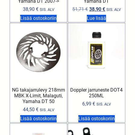
Yamaha DT 2007->
Yamaha DT
38,90
€
51,71
€
38,90
€
SIS. ALV
SIS. ALV
Lisää ostoskoriin
Lue lisää
NG takajarrulevy 218mm
Doppler jarruneste DOT4
MBK X-Limit, Malaguti,
250ML
Yamaha DT 50
6,99
€
SIS. ALV
44,50
€
SIS. ALV
Lisää ostoskoriin
Lisää ostoskoriin