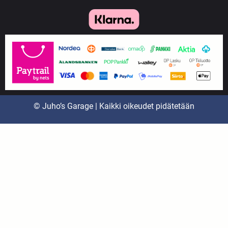
© Juho’s Garage | Kaikki oikeudet pidätetään