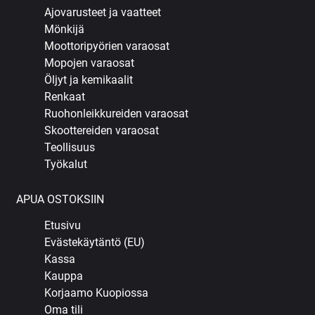
Ajovarusteet ja vaatteet
Mönkijä
Moottoripyörien varaosat
Mopojen varaosat
Öljyt ja kemikaalit
Renkaat
Ruohonleikkureiden varaosat
Skoottereiden varaosat
Teollisuus
Työkalut
APUA OSTOKSIIN
Etusivu
Evästekäytäntö (EU)
Kassa
Kauppa
Korjaamo Kuopiossa
Oma tili