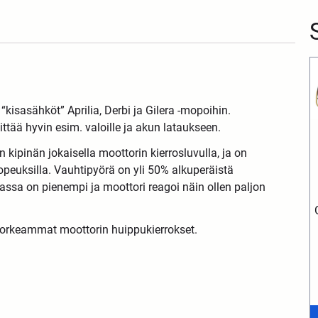
t “kisasähköt” Aprilia, Derbi ja Gilera -mopoihin.
ittää hyvin esim. valoille ja akun lataukseen.
ipinän jokaisella moottorin kierrosluvulla, ja on
peuksilla. Vauhtipyörä on yli 50% alkuperäistä
ssa on pienempi ja moottori reagoi näin ollen paljon
 korkeammat moottorin huippukierrokset.