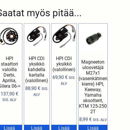
Saatat myös pitää...
HPI
HPI CDI
HPI CDI
Magneeton
staattori
yksikkö
yksikkö
ulosvetäjä
valoilla
kahdella
(valollinen)
M27x1
Derbi,
kartalla
69,90
€
SIS.
(vasenkätinen
Aprilia,
(valollinen)
kierre) HPI,
ALV
Gilera 06->
88,90
€
SIS.
Keeway,
137,90
€
Yamaha
ALV
SIS. ALV
skootterit,
KTM 125-250
2T
8,99
€
SIS. ALV
Lisää
Lisää
Lisää
Lisää