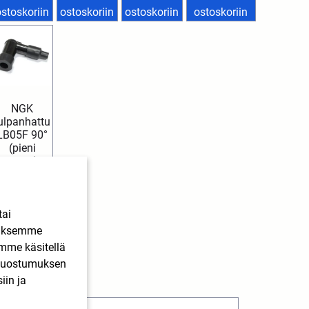
ostoskoriin
ostoskoriin
ostoskoriin
ostoskoriin
NGK
ulpanhattu
LB05F 90°
(pieni
nippa)
4,70
€
SIS.
ALV
tai
Lisää
ääksemme
ostoskoriin
imme käsitellä
. Suostumuksen
iin ja