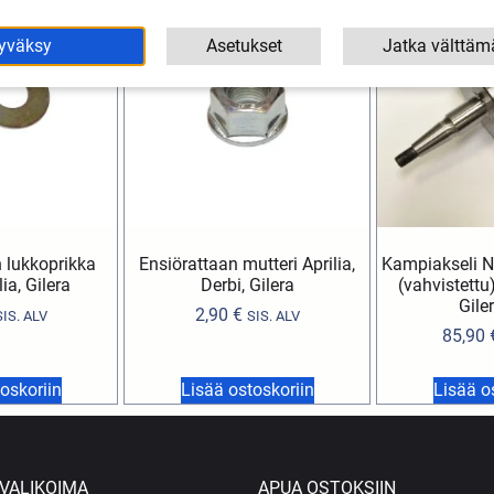
yväksy
Asetukset
Jatka välttäm
 lukkoprikka
Ensiörattaan mutteri Aprilia,
Kampiakseli N
lia, Gilera
Derbi, Gilera
(vahvistettu)
Gile
2,90
€
SIS. ALV
SIS. ALV
85,90
oskoriin
Lisää ostoskoriin
Lisää o
VALIKOIMA
APUA OSTOKSIIN