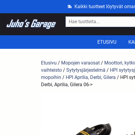
Kaikki tuotteet löytyvät om
ETUSIVU
KA
Etusivu
/
Mopojen varaosat
/
Moottori, kytki
vaihteisto
/
Sytytysjärjestelmä
/
HPI sytytys
mopoihin
/
HPI Aprilia, Derbi, Gilera
/ HPI syt
Derbi, Aprilia, Gilera 06->