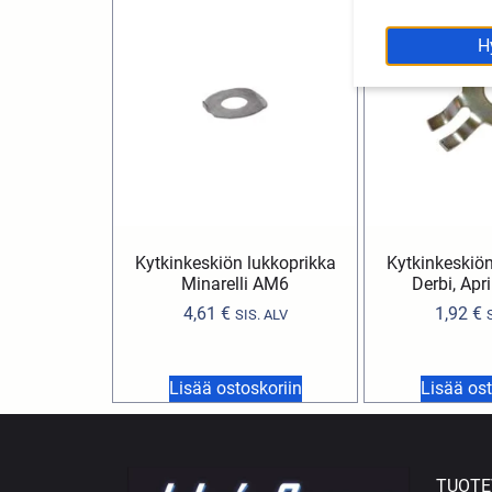
H
Kytkinkeskiön lukkoprikka
Kytkinkeskiön
Minarelli AM6
Derbi, Apri
4,61
€
1,92
€
SIS. ALV
Lisää ostoskoriin
Lisää ost
TUOTE