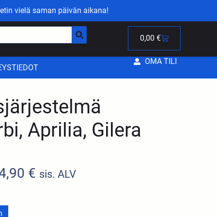
etin vielä saman päivän aikana!
0,00
€
OMA TILI
EYSTIEDOT
sjärjestelmä
bi, Aprilia, Gilera
4,90
€
sis. ALV
n