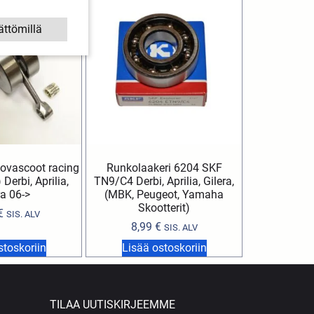
ättömillä
ovascoot racing
Runkolaakeri 6204 SKF
 Derbi, Aprilia,
TN9/C4 Derbi, Aprilia, Gilera,
ra 06->
(MBK, Peugeot, Yamaha
Skootterit)
€
SIS. ALV
8,99
€
SIS. ALV
stoskoriin
Lisää ostoskoriin
TILAA UUTISKIRJEEMME