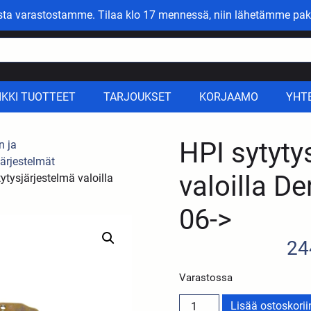
asta varastostamme. Tilaa klo 17 mennessä, niin lähetämme pak
IKKI TUOTTEET
TARJOUKSET
KORJAAMO
YHT
HPI sytyty
n ja
järjestelmät
valoilla Der
ytysjärjestelmä valoilla
06->
24
Varastossa
Lisää ostoskorii