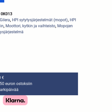
10K013
 Gilera
,
HPI sytytysjärjestelmät (mopot)
,
HPI
in
,
Moottori, kytkin ja vaihteisto
,
Mopojen
tysjärjestelmä
0 €
150 euron ostoksiin
 arkipäivää