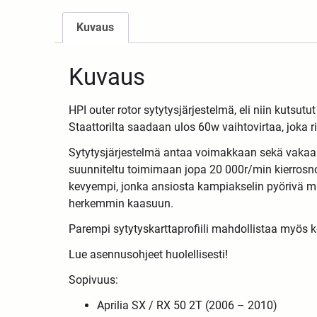
Kuvaus
Kuvaus
HPI outer rotor sytytysjärjestelmä, eli niin kutsutu
Staattorilta saadaan ulos 60w vaihtovirtaa, joka ri
Sytytysjärjestelmä antaa voimakkaan sekä vakaan k
suunniteltu toimimaan jopa 20 000r/min kierrosno
kevyempi, jonka ansiosta kampiakselin pyörivä ma
herkemmin kaasuun.
Parempi sytytyskarttaprofiili mahdollistaa myös
Lue asennusohjeet huolellisesti!
Sopivuus:
Aprilia SX / RX 50 2T (2006 – 2010)