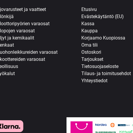
jovarusteet ja vaatteet
Etusivu
önkijä
Evästekäytäntö (EU)
oottoripyörien varaosat
Kassa
opojen varaosat
Kauppa
ljyt ja kemikaalit
Korjaamo Kuopiossa
enkaat
Oma tili
uohonleikkureiden varaosat
Ostoskori
koottereiden varaosat
Tarjoukset
eollisuus
Tietosuojaseloste
yökalut
Tilaus- ja toimitusehdot
Yhteystiedot