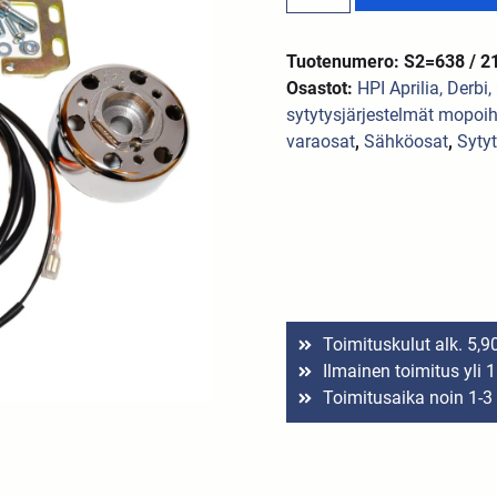
Tuotenumero: S2=638 / 2
Osastot:
HPI Aprilia, Derbi,
sytytysjärjestelmät mopoih
varaosat
,
Sähköosat
,
Syty
Toimituskulut alk. 5,9
Ilmainen toimitus yli 
Toimitusaika noin 1-3