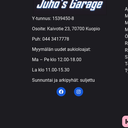
A
M
Y-tunnus: 1539450-8
M
Osoite: Kaivotie 23, 70700 Kuopio
M
Ö
Puh:
044 3417778
R
Myymälän uudet aukioloajat:
R
S
Ma – Pe klo 12.00-18.00
T
La klo 11.00-15.30
T
Sunnuntai ja arkipyhät: suljettu