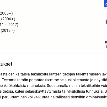
(2006->)
 (2006->)
11 – 2017)
 (2018->)
t
en se ei ole hyväksytty tieliikennekäyttöön!
tukset
teiden kaltaisia tekniikoita laitteen tietojen tallentamiseen ja/
n. Teemme tämän parantaaksemme selauskokemusta ja näytt
henkilökohtaisia mainoksia. Suostumalla näihin tekniikoihin vo
lla tietoja, kuten selauskäyttäytymistä tai yksilöllisiä tunnuksia
Tutustu myös
 peruuttaminen voi vaikuttaa haitallisesti tiettyihin ominaisuuks