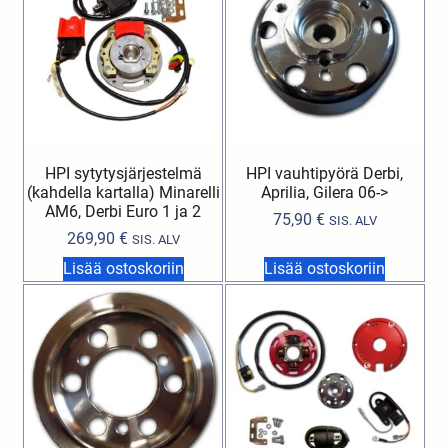
HPI sytytysjärjestelmä
HPI vauhtipyörä Derbi,
(kahdella kartalla) Minarelli
Aprilia, Gilera 06->
AM6, Derbi Euro 1 ja 2
75,90
€
SIS. ALV
269,90
€
SIS. ALV
Lisää ostoskoriin
Lisää ostoskoriin