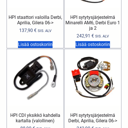
HPI staattori valoilla Derbi,
HPI sytytysjärjestelmä
Aprilia, Gilera 06->
Minarelli AM6, Derbi Euro 1
ja 2
137,90
€
SIS. ALV
242,91
€
SIS. ALV
Lisää ostoskoriin
Lisää ostoskoriin
HPI CDI yksikkö kahdella
HPI sytytysjärjestelmä
kartalla (valollinen)
Derbi, Aprilia, Gilera 06->