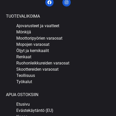
TUOTEVALIKOIMA
Ajovarusteet ja vaatteet
Mönkijä
Moottoripyörien varaosat
Mopojen varaosat
Öljyt ja kemikaalit
Renkaat
Ruohonleikkureiden varaosat
Skoottereiden varaosat
Teollisuus
Työkalut
APUA OSTOKSIIN
Etusivu
Evästekäytäntö (EU)