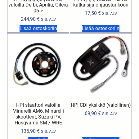
valoilla Derbi, Aprilia, Gilera
katkaisija ohjaustankoon
06->
17,50
€
SIS. ALV
244,90
€
SIS. ALV
Lisää ostoskoriin
Lisää ostoskoriin
HPI staattori valoilla
HPI CDI yksikkö (valollinen)
Minarelli AM6, Minarelli
69,90
€
SIS. ALV
skootterit, Suzuki PV,
Husqvarna SM / WRE
135,90
€
SIS. ALV