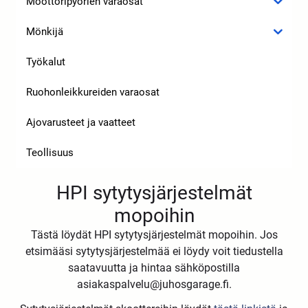
Moottoripyörien varaosat
Mönkijä
Työkalut
Ruohonleikkureiden varaosat
Ajovarusteet ja vaatteet
Teollisuus
HPI sytytysjärjestelmät
mopoihin
Tästä löydät HPI sytytysjärjestelmät mopoihin. Jos
etsimääsi sytytysjärjestelmää ei löydy voit tiedustella
saatavuutta ja hintaa sähköpostilla
asiakaspalvelu@juhosgarage.fi.