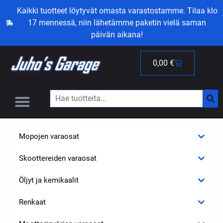
Kaikki tuotteet löytyvät omasta varastostamme. Tilaa klo
17 mennessä, niin lähetämme paketin vielä saman
päivän aikana!
0,00
€
Mopojen varaosat
Skoottereiden varaosat
Öljyt ja kemikaalit
Renkaat