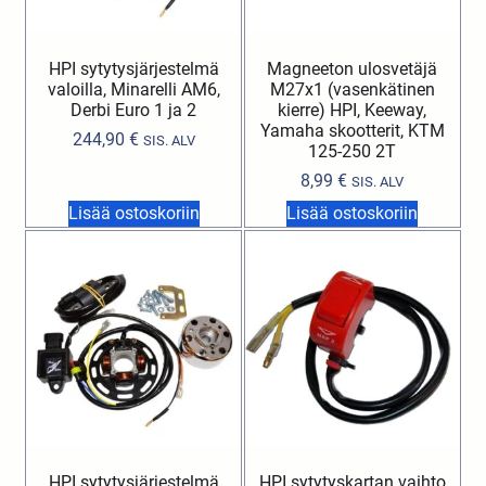
HPI sytytysjärjestelmä
Magneeton ulosvetäjä
valoilla, Minarelli AM6,
M27x1 (vasenkätinen
Derbi Euro 1 ja 2
kierre) HPI, Keeway,
Yamaha skootterit, KTM
244,90
€
SIS. ALV
125-250 2T
8,99
€
SIS. ALV
Lisää ostoskoriin
Lisää ostoskoriin
HPI sytytysjärjestelmä
HPI sytytyskartan vaihto