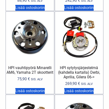
88,90
€
242,90
€
SIS. ALV
SIS. ALV
Lisää ostoskoriin
Lisää ostoskoriin
HPI vauhtipyörä Minarelli
HPI sytytysjärjestelmä
AM6, Yamaha 2T skootterit
(kahdella kartalla) Derbi,
Aprilia, Gilera 06->
75,90
€
SIS. ALV
269,90
€
SIS. ALV
Lisää ostoskoriin
Lisää ostoskoriin