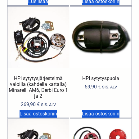
Lue lisää
Lisää ostoskoriin
HPI sytytysjärjestelmä
HPI sytytyspuola
valoilla (kahdella kartalla)
59,90
€
SIS. ALV
Minarelli AM6, Derbi Euro 1
ja 2
269,90
€
SIS. ALV
Lisää ostoskoriin
Lisää ostoskoriin