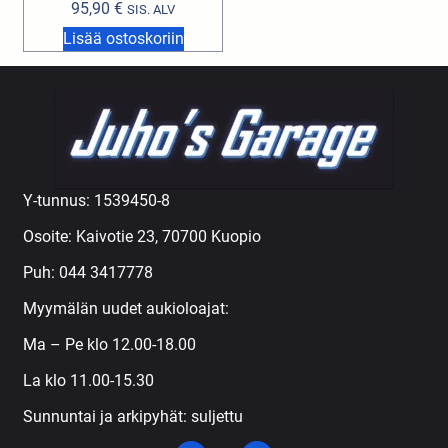
95,90
€
SIS. ALV
Lisää ostoskoriin
Y-tunnus: 1539450-8
Osoite: Kaivotie 23, 70700 Kuopio
Puh:
044 3417778
Myymälän uudet aukioloajat:
Ma – Pe klo 12.00-18.00
La klo 11.00-15.30
Sunnuntai ja arkipyhät: suljettu