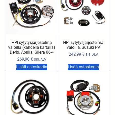
HPI sytytysjärjestelmä
HPI sytytysjärjestelmä
valoilla (kahdella kartalla)
valoilla, Suzuki PV
Derbi, Aprilia, Gilera 06->
242,99
€
SIS. ALV
269,90
€
SIS. ALV
Lisää ostoskoriin
Lisää ostoskoriin