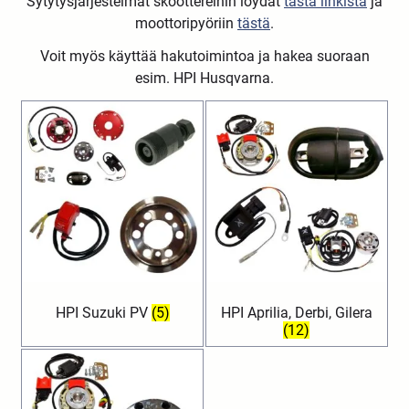
Sytytysjärjestelmät skoottereihin löydät
tästä linkistä
ja
moottoripyöriin
tästä
.
Voit myös käyttää hakutoimintoa ja hakea suoraan
esim. HPI Husqvarna.
HPI Suzuki PV
(5)
HPI Aprilia, Derbi, Gilera
(12)