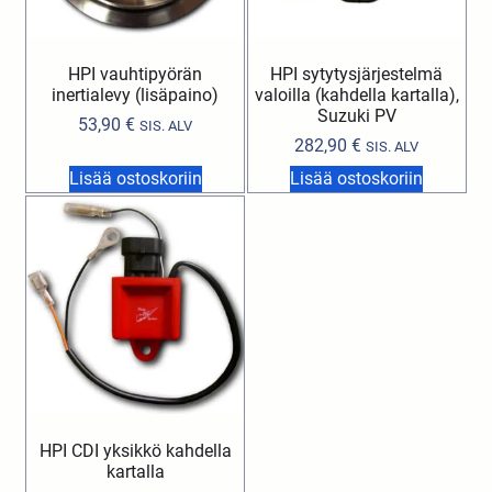
HPI vauhtipyörän
HPI sytytysjärjestelmä
inertialevy (lisäpaino)
valoilla (kahdella kartalla),
Suzuki PV
53,90
€
SIS. ALV
282,90
€
SIS. ALV
Lisää ostoskoriin
Lisää ostoskoriin
HPI CDI yksikkö kahdella
kartalla