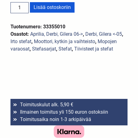
Lisää ostoskoriin
Tuotenumero: 33355010
Osastot:
Aprilia, Derbi, Gilera 06->
,
Derbi, Gilera <-05
,
Irto stefat
,
Moottori, kytkin ja vaihteisto
,
Mopojen
varaosat
,
Stefasarjat
,
Stefat
,
Tiivisteet ja stefat
Toimituskulut alk. 5,90 €
Ilmainen toimitus yli 150 euron ostoksiin
Toimitusaika noin 1-3 arkipäivää