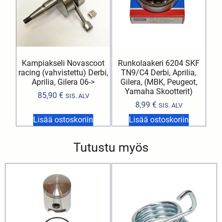
Kampiakseli Novascoot
Runkolaakeri 6204 SKF
racing (vahvistettu) Derbi,
TN9/C4 Derbi, Aprilia,
Aprilia, Gilera 06->
Gilera, (MBK, Peugeot,
Yamaha Skootterit)
85,90
€
SIS. ALV
8,99
€
SIS. ALV
Lisää ostoskoriin
Lisää ostoskoriin
Tutustu myös