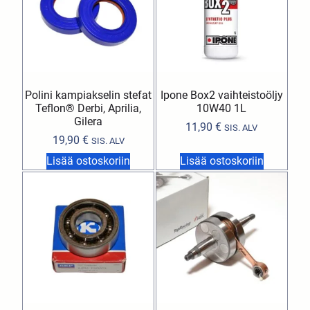
Polini kampiakselin stefat
Ipone Box2 vaihteistoöljy
Teflon® Derbi, Aprilia,
10W40 1L
Gilera
11,90
€
SIS. ALV
19,90
€
SIS. ALV
Lisää ostoskoriin
Lisää ostoskoriin