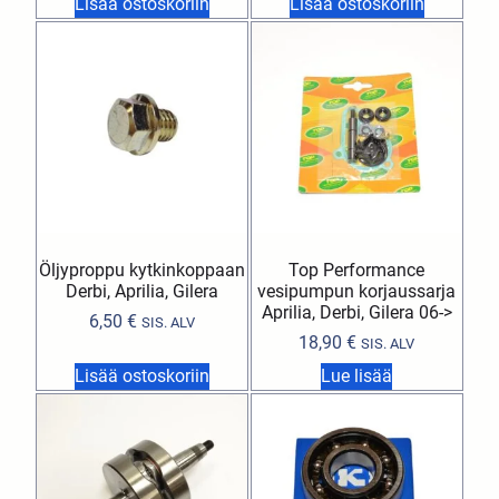
Lisää ostoskoriin
Lisää ostoskoriin
Öljyproppu kytkinkoppaan
Top Performance
Derbi, Aprilia, Gilera
vesipumpun korjaussarja
Aprilia, Derbi, Gilera 06->
6,50
€
SIS. ALV
18,90
€
SIS. ALV
Lisää ostoskoriin
Lue lisää