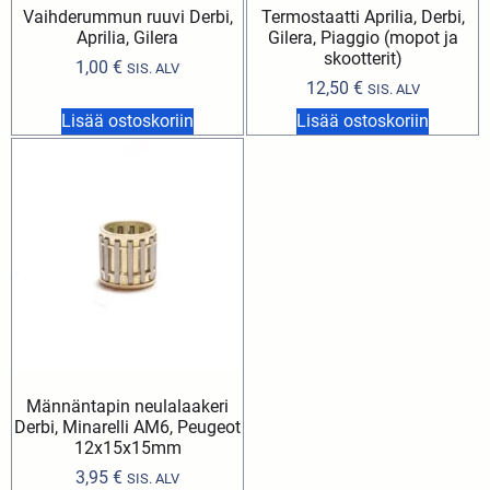
Vaihderummun ruuvi Derbi,
Termostaatti Aprilia, Derbi,
Aprilia, Gilera
Gilera, Piaggio (mopot ja
skootterit)
1,00
€
SIS. ALV
12,50
€
SIS. ALV
Lisää ostoskoriin
Lisää ostoskoriin
Männäntapin neulalaakeri
Derbi, Minarelli AM6, Peugeot
12x15x15mm
3,95
€
SIS. ALV