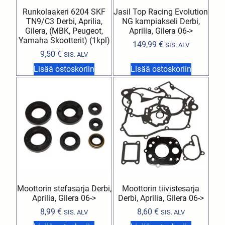
Runkolaakeri 6204 SKF
Jasil Top Racing Evolution
TN9/C3 Derbi, Aprilia,
NG kampiakseli Derbi,
Gilera, (MBK, Peugeot,
Aprilia, Gilera 06->
Yamaha Skootterit) (1kpl)
149,99
€
SIS. ALV
9,50
€
SIS. ALV
Lisää ostoskoriin
Lisää ostoskoriin
Moottorin stefasarja Derbi,
Moottorin tiivistesarja
Aprilia, Gilera 06->
Derbi, Aprilia, Gilera 06->
8,99
€
8,60
€
SIS. ALV
SIS. ALV