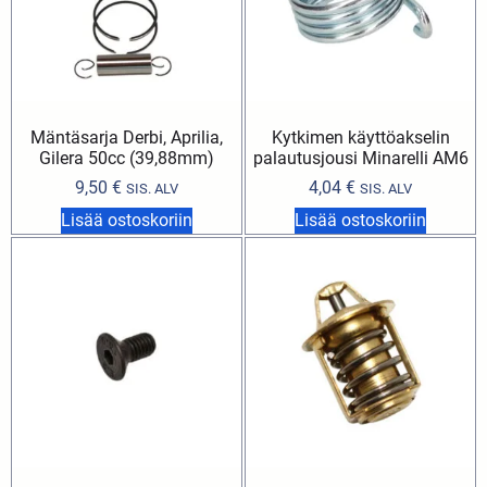
Mäntäsarja Derbi, Aprilia,
Kytkimen käyttöakselin
Gilera 50cc (39,88mm)
palautusjousi Minarelli AM6
9,50
€
4,04
€
SIS. ALV
SIS. ALV
Lisää ostoskoriin
Lisää ostoskoriin