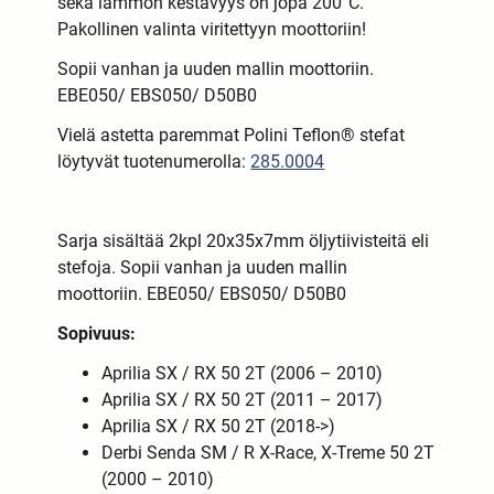
sekä lämmön kestävyys on jopa 200°C.
Pakollinen valinta viritettyyn moottoriin!
Sopii vanhan ja uuden
mallin
moottoriin.
EBE050/ EBS050/ D50B0
Vielä astetta paremmat Polini Teflon® stefat
löytyvät tuotenumerolla:
285.0004
Sarja sisältää 2kpl 20x35x7mm öljytiivisteitä eli
stefoja.
Sopii vanhan ja uuden
mallin
moottoriin.
EBE050/ EBS050/ D50B0
Sopivuus:
Aprilia SX / RX 50 2T (2006 – 2010)
Aprilia SX / RX 50 2T (2011 – 2017)
Aprilia SX / RX 50 2T (2018->)
Derbi Senda SM / R X-Race, X-Treme 50 2T
(2000 – 2010)