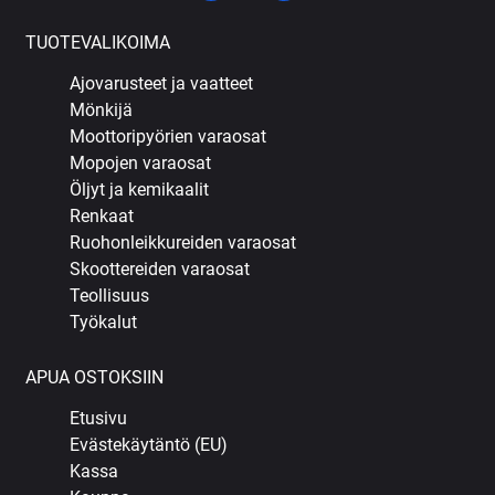
TUOTEVALIKOIMA
Ajovarusteet ja vaatteet
Mönkijä
Moottoripyörien varaosat
Mopojen varaosat
Öljyt ja kemikaalit
Renkaat
Ruohonleikkureiden varaosat
Skoottereiden varaosat
Teollisuus
Työkalut
APUA OSTOKSIIN
Etusivu
Evästekäytäntö (EU)
Kassa