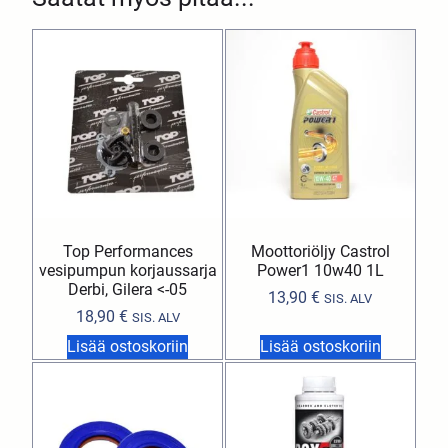
Top Performances
Moottoriöljy Castrol
vesipumpun korjaussarja
Power1 10w40 1L
Derbi, Gilera <-05
13,90
€
SIS. ALV
18,90
€
SIS. ALV
Lisää ostoskoriin
Lisää ostoskoriin