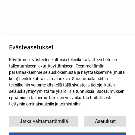
Evästeasetukset
Käytämme evästeiden kaltaisia tekniikoita laitteen tietojen
tallentamiseen ja/tai käyttämiseen. Teemme tämän
parantaaksemme selauskokemusta ja näyttääksemme (muita
kuin) henkilökohtaisia mainoksia. Suostumalla näihin
tekniikoihin voimme käsitellä tällä sivustolla tietoja, kuten
selauskäyttäytymistä tai yksilöllisiä tunnuksia. Suostumuksen
epääminen tai peruuttaminen voi vaikuttaa haitallisesti
tiettyihin ominaisuuksiin ja toimintoihin.
Jatka välttämättömillä
Asetukset