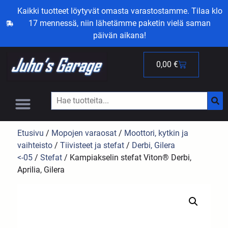
Kaikki tuotteet löytyvät omasta varastostamme. Tilaa klo
17 mennessä, niin lähetämme paketin vielä saman
päivän aikana!
0,00
€
Etusivu
/
Mopojen varaosat
/
Moottori, kytkin ja
vaihteisto
/
Tiivisteet ja stefat
/
Derbi, Gilera
<-05
/
Stefat
/ Kampiakselin stefat Viton® Derbi,
Aprilia, Gilera