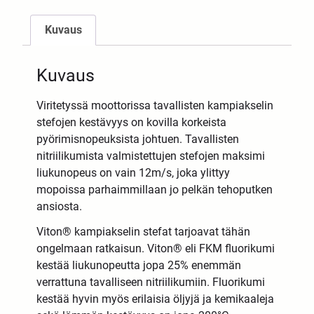
Kuvaus
Kuvaus
Viritetyssä moottorissa tavallisten kampiakselin
stefojen kestävyys on kovilla korkeista
pyörimisnopeuksista johtuen. Tavallisten
nitriilikumista valmistettujen stefojen maksimi
liukunopeus on vain 12m/s, joka ylittyy
mopoissa parhaimmillaan jo pelkän tehoputken
ansiosta.
Viton® kampiakselin stefat tarjoavat tähän
ongelmaan ratkaisun. Viton® eli FKM fluorikumi
kestää liukunopeutta jopa 25% enemmän
verrattuna tavalliseen nitriilikumiin. Fluorikumi
kestää hyvin myös erilaisia öljyjä ja kemikaaleja