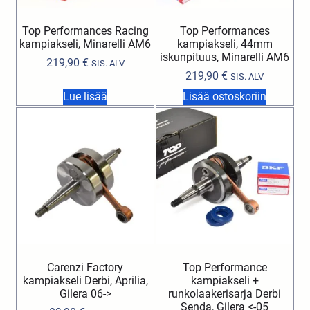
Top Performances Racing
Top Performances
kampiakseli, Minarelli AM6
kampiakseli, 44mm
iskunpituus, Minarelli AM6
219,90
€
SIS. ALV
219,90
€
SIS. ALV
Lue lisää
Lisää ostoskoriin
Carenzi Factory
Top Performance
kampiakseli Derbi, Aprilia,
kampiakseli +
Gilera 06->
runkolaakerisarja Derbi
Senda, Gilera <-05