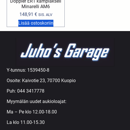
Doppler ER1 kampiakseli
Minarelli AM6
148,91
€
SIS. ALV
Lisää ostoskoriin
Y-tunnus: 1539450-8
Osoite: Kaivotie 23, 70700 Kuopio
Puh:
044 3417778
Myymälän uudet aukioloajat:
Ma – Pe klo 12.00-18.00
La klo 11.00-15.30