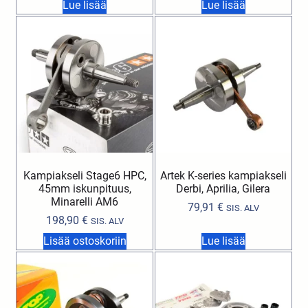
Lue lisää
Lue lisää
Kampiakseli Stage6 HPC,
Artek K-series kampiakseli
45mm iskunpituus,
Derbi, Aprilia, Gilera
Minarelli AM6
79,91
€
SIS. ALV
198,90
€
SIS. ALV
Lisää ostoskoriin
Lue lisää