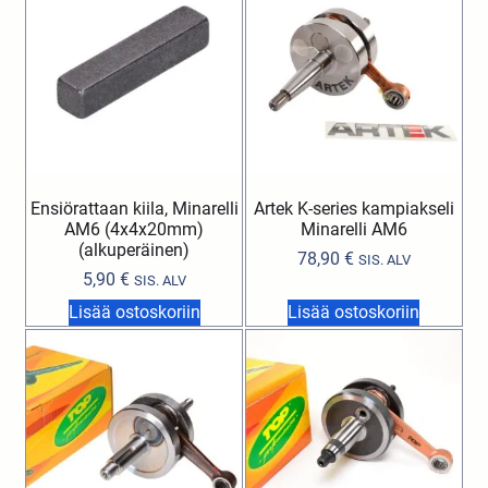
Ensiörattaan kiila, Minarelli
Artek K-series kampiakseli
AM6 (4x4x20mm)
Minarelli AM6
(alkuperäinen)
78,90
€
SIS. ALV
5,90
€
SIS. ALV
Lisää ostoskoriin
Lisää ostoskoriin