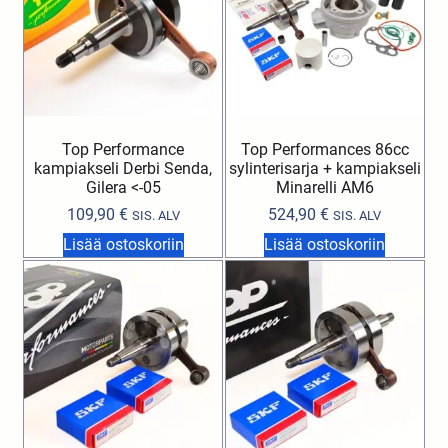
Top Performance
Top Performances 86cc
kampiakseli Derbi Senda,
sylinterisarja + kampiakseli
Gilera <-05
Minarelli AM6
109,90
€
524,90
€
SIS. ALV
SIS. ALV
Lisää ostoskoriin
Lisää ostoskoriin