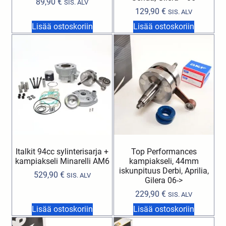
89,90
€
SIS. ALV
129,90
€
SIS. ALV
Lisää ostoskoriin
Lisää ostoskoriin
Italkit 94cc sylinterisarja +
Top Performances
kampiakseli Minarelli AM6
kampiakseli, 44mm
iskunpituus Derbi, Aprilia,
529,90
€
SIS. ALV
Gilera 06->
229,90
€
SIS. ALV
Lisää ostoskoriin
Lisää ostoskoriin