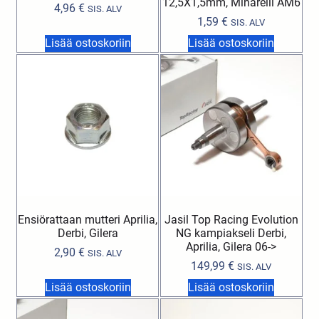
12,5X1,5mm, Minarelli AM6
4,96
€
SIS. ALV
1,59
€
SIS. ALV
Lisää ostoskoriin
Lisää ostoskoriin
Ensiörattaan mutteri Aprilia,
Jasil Top Racing Evolution
Derbi, Gilera
NG kampiakseli Derbi,
Aprilia, Gilera 06->
2,90
€
SIS. ALV
149,99
€
SIS. ALV
Lisää ostoskoriin
Lisää ostoskoriin