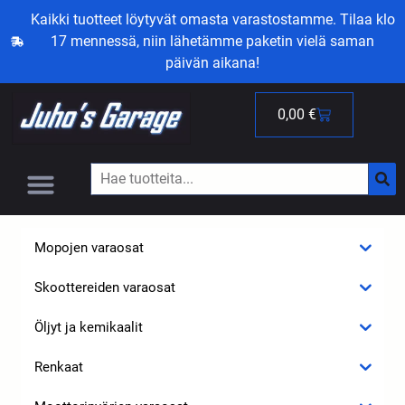
Kaikki tuotteet löytyvät omasta varastostamme. Tilaa klo
17 mennessä, niin lähetämme paketin vielä saman
päivän aikana!
0,00
€
Mopojen varaosat
Skoottereiden varaosat
Öljyt ja kemikaalit
Renkaat