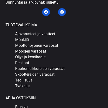
Sunnuntai ja arkipyhät: suljettu
TUOTEVALIKOIMA
Ajovarusteet ja vaatteet
Mönkijä
Moottoripyörien varaosat
Mopojen varaosat
Öljyt ja kemikaalit
Renkaat
Ruohonleikkureiden varaosat
Skoottereiden varaosat
Teollisuus
Työkalut
APUA OSTOKSIIN
Etusivu