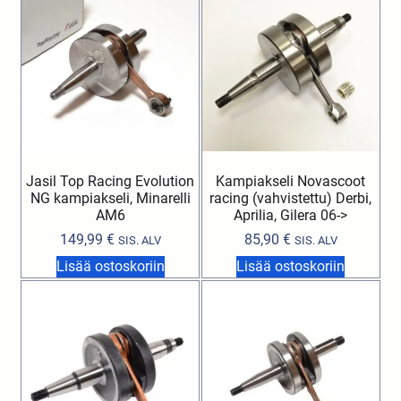
Jasil Top Racing Evolution
Kampiakseli Novascoot
NG kampiakseli, Minarelli
racing (vahvistettu) Derbi,
AM6
Aprilia, Gilera 06->
149,99
€
85,90
€
SIS. ALV
SIS. ALV
Lisää ostoskoriin
Lisää ostoskoriin