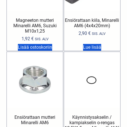
Magneeton mutteri
Ensiörattaan kiila, Minarelli
Minarelli AM6, Suzuki
AM6 (4x4x20mm)
M10x1,25
2,90
€
SIS. ALV
1,92
€
SIS. ALV
Lisää ostoskoriin
Lue lisää
Ensiörattaan mutteri
Käynnistysakselin /
Minarelli AM6
kampiakselin o-rengas