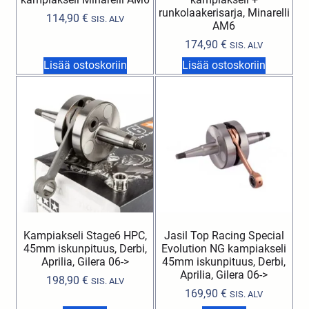
runkolaakerisarja, Minarelli
114,90
€
SIS. ALV
AM6
174,90
€
SIS. ALV
Lisää ostoskoriin
Lisää ostoskoriin
Kampiakseli Stage6 HPC,
Jasil Top Racing Special
45mm iskunpituus, Derbi,
Evolution NG kampiakseli
Aprilia, Gilera 06->
45mm iskunpituus, Derbi,
Aprilia, Gilera 06->
198,90
€
SIS. ALV
169,90
€
SIS. ALV