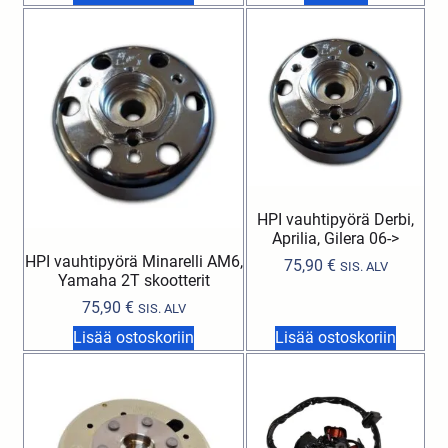
HPI vauhtipyörä Derbi,
Aprilia, Gilera 06->
HPI vauhtipyörä Minarelli AM6,
75,90
€
SIS. ALV
Yamaha 2T skootterit
75,90
€
SIS. ALV
Lisää ostoskoriin
Lisää ostoskoriin