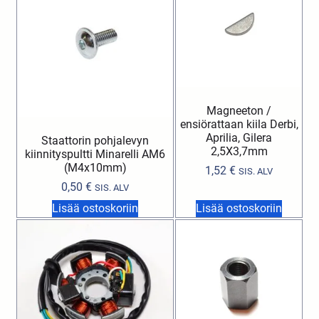
Magneeton /
ensiörattaan kiila Derbi,
Aprilia, Gilera
Staattorin pohjalevyn
2,5X3,7mm
kiinnityspultti Minarelli AM6
(M4x10mm)
1,52
€
SIS. ALV
0,50
€
SIS. ALV
Lisää ostoskoriin
Lisää ostoskoriin