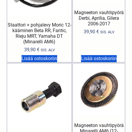
Magneeton vauhtipyörä
Derbi, Aprilia, Gilera
2006-2017
Staattori + pohjalevy Moric 12-
kääminen Beta RR, Fantic,
39,90
€
SIS. ALV
Rieju MRT, Yamaha DT
(Minarelli AM6)
39,90
€
SIS. ALV
Lisää ostoskoriin
Lisää ostoskoriin
Magneeton vauhtipyörä
Minarelli AM6 (12-