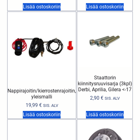
Lisää ostoskoriin
Lisää ostoskoriin
Staattorin
kiinnitysruuvisarja (3kpl)
Derbi, Aprilia, Gilera <-17
Nappirajoitin/kierrostenrajoitin,
yleismalli
2,90
€
SIS. ALV
19,99
€
SIS. ALV
Lisää ostoskoriin
Lisää ostoskoriin