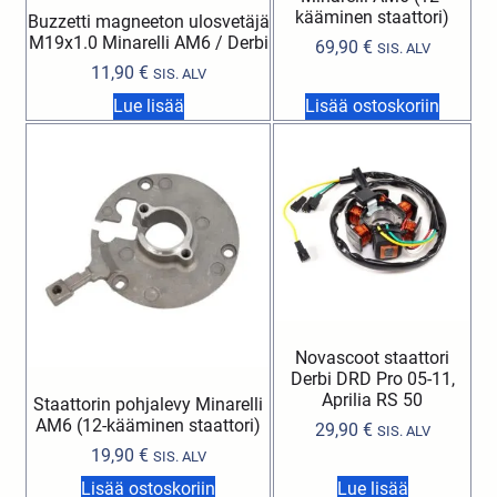
kääminen staattori)
Buzzetti magneeton ulosvetäjä
M19x1.0 Minarelli AM6 / Derbi
69,90
€
SIS. ALV
11,90
€
SIS. ALV
Lue lisää
Lisää ostoskoriin
Novascoot staattori
Derbi DRD Pro 05-11,
Aprilia RS 50
Staattorin pohjalevy Minarelli
AM6 (12-kääminen staattori)
29,90
€
SIS. ALV
19,90
€
SIS. ALV
Lisää ostoskoriin
Lue lisää