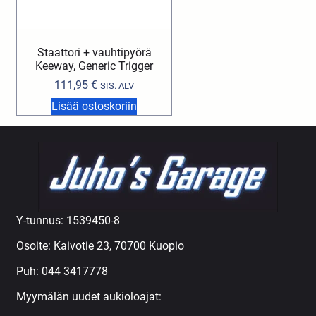
Staattori + vauhtipyörä
Keeway, Generic Trigger
111,95
€
SIS. ALV
Lisää ostoskoriin
Y-tunnus: 1539450-8
Osoite: Kaivotie 23, 70700 Kuopio
Puh:
044 3417778
Myymälän uudet aukioloajat: