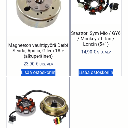
Staattori Sym Mio / GY6
/ Monkey / Lifan /
Loncin (5+1)
Magneeton vauhtipyörä Derbi
Senda, Aprilia, Gilera 18->
14,90
€
SIS. ALV
(alkuperäinen)
23,90
€
SIS. ALV
Lisää ostoskoriin
Lisää ostoskoriin