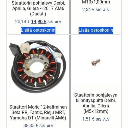
M10x1,00mm
Staattorin pohjalevy Derbi,
Aprilia, Gilera <-2017 AM6
2,54
€
SIS. ALV
(Ducati)
20,14
€
14,90
€
SIS. ALV
Lisää ostoskoriin
Lisää ostoskoriin
Staattorin pohjalevyn
kiinnityspultti Derbi,
Aprilia, Gilera
Staattori Moric 12-kääminen
(M5x12mm)
Beta RR, Fantic, Rieju MRT,
Yamaha DT (Minarelli AM6)
1,51
€
SIS. ALV
38,35
€
SIS. ALV