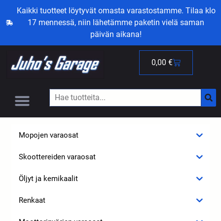
Kaikki tuotteet löytyvät omasta varastostamme. Tilaa klo
17 mennessä, niin lähetämme paketin vielä saman
päivän aikana!
0,00
€
Mopojen varaosat
Skoottereiden varaosat
Öljyt ja kemikaalit
Renkaat