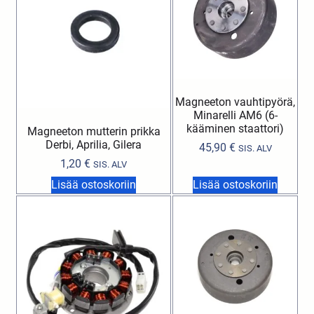
Magneeton vauhtipyörä,
Minarelli AM6 (6-
kääminen staattori)
Magneeton mutterin prikka
Derbi, Aprilia, Gilera
45,90
€
SIS. ALV
1,20
€
SIS. ALV
Lisää ostoskoriin
Lisää ostoskoriin