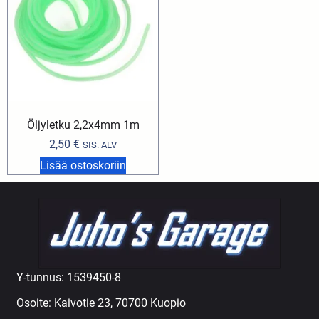
Öljyletku 2,2x4mm 1m
2,50
€
SIS. ALV
Lisää ostoskoriin
Y-tunnus: 1539450-8
Osoite: Kaivotie 23, 70700 Kuopio