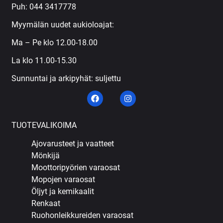
Puh:
044 3417778
Myymälän uudet aukioloajat:
Ma – Pe klo 12.00-18.00
La klo 11.00-15.30
Sunnuntai ja arkipyhät: suljettu
TUOTEVALIKOIMA
Ajovarusteet ja vaatteet
Mönkijä
Moottoripyörien varaosat
Mopojen varaosat
Öljyt ja kemikaalit
Renkaat
Ruohonleikkureiden varaosat