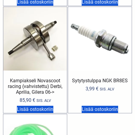
Lisää ostoskoriin
Lisää ostoskoriin
Kampiakseli Novascoot
Sytytystulppa NGK BR8ES
racing (vahvistettu) Derbi,
3,99
€
SIS. ALV
Aprilia, Gilera 06->
85,90
€
SIS. ALV
Lisää ostoskoriin
Lisää ostoskoriin