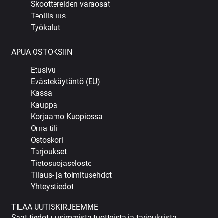
Skoottereiden varaosat
Teollisuus
Työkalut
APUA OSTOKSIIN
Etusivu
Evästekäytäntö (EU)
Kassa
Kauppa
Korjaamo Kuopiossa
Oma tili
Ostoskori
Tarjoukset
Tietosuojaseloste
Tilaus- ja toimitusehdot
Yhteystiedot
TILAA UUTISKIRJEEMME
Saat tiedot uusimmista tuotteista ja tarjouksista