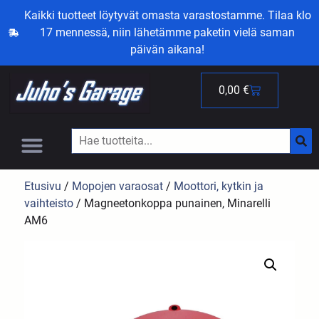
Kaikki tuotteet löytyvät omasta varastostamme. Tilaa klo
17 mennessä, niin lähetämme paketin vielä saman
päivän aikana!
0,00
€
Etusivu
/
Mopojen varaosat
/
Moottori, kytkin ja
vaihteisto
/ Magneetonkoppa punainen, Minarelli
AM6