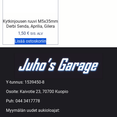
Kytkinjousen ruuvi M5x35mm
Derbi Senda, Aprilia, Gilera
1,50
€
SIS. ALV
Lisää ostoskoriin
Y-tunnus: 1539450-8
Osoite: Kaivotie 23, 70700 Kuopio
Puh:
044 3417778
Myymälän uudet aukioloajat: