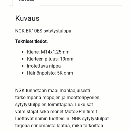
Kuvaus
NGK BR10ES sytytystulppa.
Tekniset tiedot:
Kierre: M14x1,25mm
Kierteen pituus: 19mm
Irrotettava nippa
Häiriönpoisto: 5K ohm
NGK tunnetaan maailmanlaajuisesti
tärkeimpänä mopojen ja moottoripyörien
sytytystulppien toimittajana. Lukuisat
valmistajat sekä monet MotoGP:n tiimit
luottavat näihin tuotteisiin. NGK-sytytystulpat
tarjoaa erinomaista laatua, mikä tarkoittaa