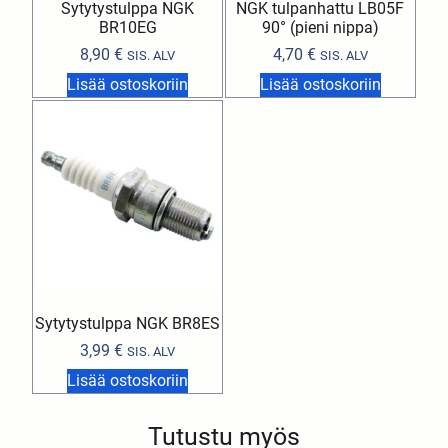
Sytytystulppa NGK
NGK tulpanhattu LB05F
BR10EG
90° (pieni nippa)
8,90
€
4,70
€
SIS. ALV
SIS. ALV
Lisää ostoskoriin
Lisää ostoskoriin
Sytytystulppa NGK BR8ES
3,99
€
SIS. ALV
Lisää ostoskoriin
Tutustu myös