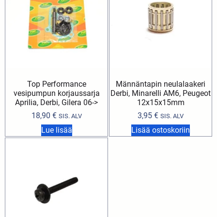
Top Performance
Männäntapin neulalaakeri
vesipumpun korjaussarja
Derbi, Minarelli AM6, Peugeot
Aprilia, Derbi, Gilera 06->
12x15x15mm
18,90
€
3,95
€
SIS. ALV
SIS. ALV
Lue lisää
Lisää ostoskoriin