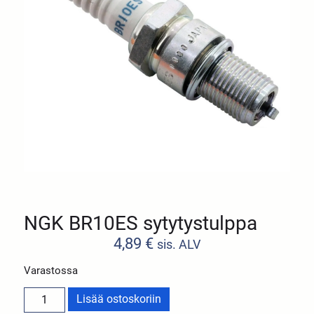
NGK BR10ES sytytystulppa
4,89
€
sis. ALV
Varastossa
Lisää ostoskoriin