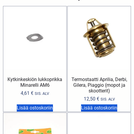
Kytkinkeskiön lukkoprikka
Termostaatti Aprilia, Derbi,
Minarelli AM6
Gilera, Piaggio (mopot ja
skootterit)
4,61
€
SIS. ALV
12,50
€
SIS. ALV
Lisää ostoskoriin
Lisää ostoskoriin