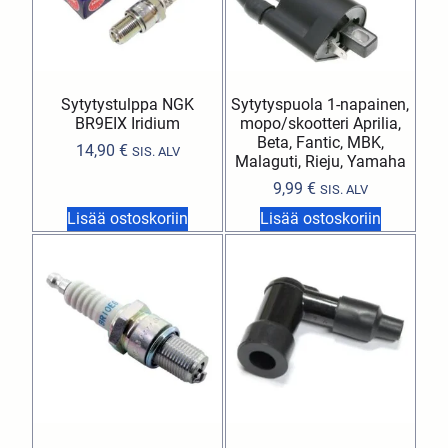
Sytytystulppa NGK
Sytytyspuola 1-napainen,
BR9EIX Iridium
mopo/skootteri Aprilia,
Beta, Fantic, MBK,
14,90
€
SIS. ALV
Malaguti, Rieju, Yamaha
9,99
€
SIS. ALV
Lisää ostoskoriin
Lisää ostoskoriin