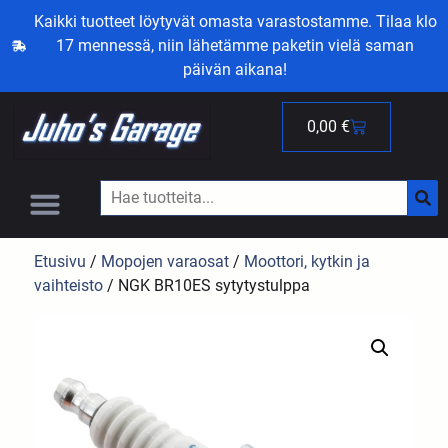
Kaikki tuotteet löytyvät omasta varastostamme. Tilaa klo
17 mennessä, niin lähetämme paketin vielä saman
päivän aikana!
0,00
€
Etusivu
/
Mopojen varaosat
/
Moottori, kytkin ja
vaihteisto
/ NGK BR10ES sytytystulppa