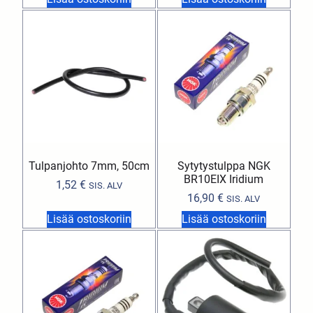
Tulpanjohto 7mm, 50cm
Sytytystulppa NGK
BR10EIX Iridium
1,52
€
SIS. ALV
16,90
€
SIS. ALV
Lisää ostoskoriin
Lisää ostoskoriin