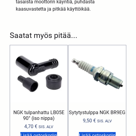
tasaista moottorin käyntiä, puhdasta
kaasuvastetta ja pitkää käyttöikää.
Saatat myös pitää...
NGK tulpanhattu LB05E
Sytytystulppa NGK BR9EG
90° (iso nippa)
9,50
€
SIS. ALV
4,70
€
SIS. ALV
Lisää ostoskoriin
Lisää ostoskoriin