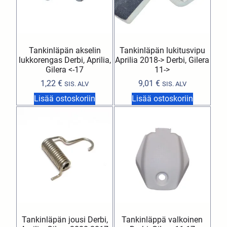
Tankinläpän akselin
Tankinläpän lukitusvipu
lukkorengas Derbi, Aprilia,
Aprilia 2018-> Derbi, Gilera
Gilera <-17
11->
1,22
€
9,01
€
SIS. ALV
SIS. ALV
Lisää ostoskoriin
Lisää ostoskoriin
Tankinläpän jousi Derbi,
Tankinläppä valkoinen