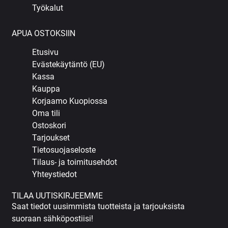
Työkalut
APUA OSTOKSIIN
Etusivu
Evästekäytäntö (EU)
Kassa
Kauppa
Korjaamo Kuopiossa
Oma tili
Ostoskori
Tarjoukset
Tietosuojaseloste
Tilaus- ja toimitusehdot
Yhteystiedot
TILAA UUTISKIRJEEMME
Saat tiedot uusimmista tuotteista ja tarjouksista
suoraan sähköpostiisi!