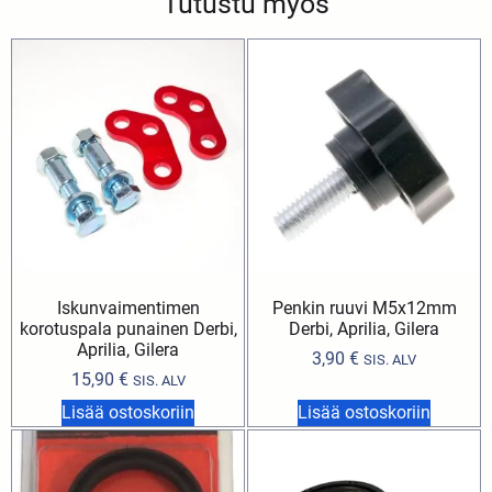
Tutustu myös
Iskunvaimentimen
Penkin ruuvi M5x12mm
korotuspala punainen Derbi,
Derbi, Aprilia, Gilera
Aprilia, Gilera
3,90
€
SIS. ALV
15,90
€
SIS. ALV
Lisää ostoskoriin
Lisää ostoskoriin