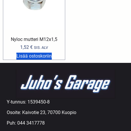
Nyloc mutteri M12x1,5
1,52
€
SIS. ALV
Lisää ostoskoriin
Y-tunnus: 1539450-8
Osoite: Kaivotie 23, 70700 Kuopio
Puh:
044 3417778