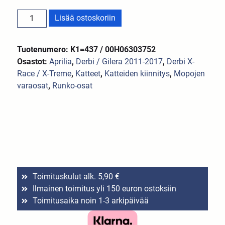
Lisää ostoskoriin
Tuotenumero: K1=437 / 00H06303752
Osastot:
Aprilia
,
Derbi / Gilera 2011-2017
,
Derbi X-
Race / X-Treme
,
Katteet
,
Katteiden kiinnitys
,
Mopojen
varaosat
,
Runko-osat
Toimituskulut alk. 5,90 €
Ilmainen toimitus yli 150 euron ostoksiin
Toimitusaika noin 1-3 arkipäivää