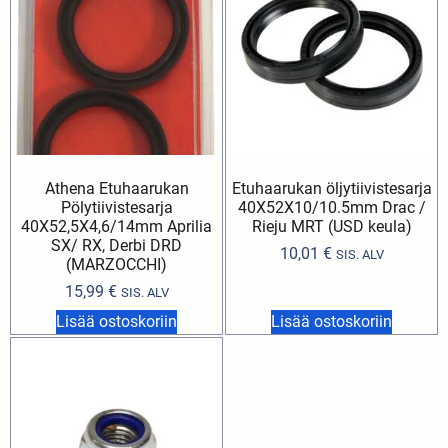
Athena Etuhaarukan
Etuhaarukan öljytiivistesarja
Pölytiivistesarja
40X52X10/10.5mm Drac /
40X52,5X4,6/14mm Aprilia
Rieju MRT (USD keula)
SX/ RX, Derbi DRD
10,01
€
SIS. ALV
(MARZOCCHI)
15,99
€
SIS. ALV
Lisää ostoskoriin
Lisää ostoskoriin