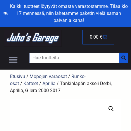
Kaikki tuotteet löytyvät omasta varastostamme. Tilaa klo
17 mennessä, niin lähetämme paketin vielä saman
päivän aikana!
0,00
€
Etusivu
/
Mopojen varaosat
/
Runko-
osat
/
Katteet
/
Aprilia
/ Tankinläpän akseli Derbi,
Aprilia, Gilera 2000-2017